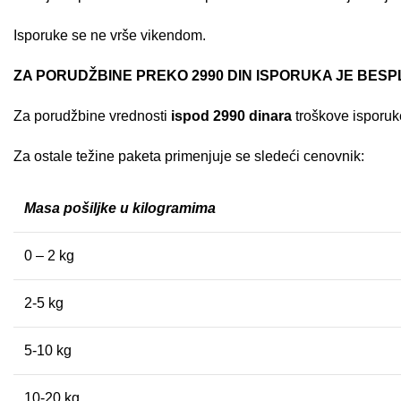
Isporuke se ne vrše vikendom.
ZA PORUDŽBINE PREKO 2990 DIN ISPORUKA JE BES
Za porudžbine vrednosti
ispod 2990 dinara
troškove isporuke
Za ostale težine paketa primenjuje se sledeći cenovnik:
Masa pošiljke u kilogramima
0 – 2 kg
2-5 kg
5-10 kg
10-20 kg