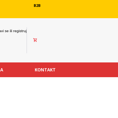
B2B
avi se ili registruj
MA
KONTAKT