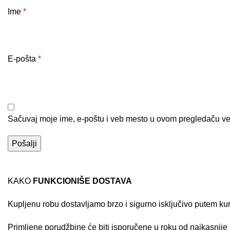
Ime
*
E-pošta
*
Sačuvaj moje ime, e-poštu i veb mesto u ovom pregledaču ve
KAKO
FUNKCIONIŠE DOSTAVA
Kupljenu robu dostavljamo brzo i sigurno isključivo putem ku
Primljene porudžbine će biti isporučene u roku od najkasnije