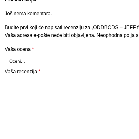
Još nema komentara.
Budite prvi koji će napisati recenziju za „ODDBODS – JEFF f
Vaša adresa e-pošte neće biti objavljena.
Neophodna polja 
Vaša ocena
*
Vaša recenzija
*