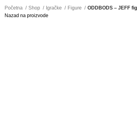
Početna
Shop
Igračke
Figure
ODDBODS – JEFF fig
Nazad na proizvode
Uvećaj sliku proizvoda