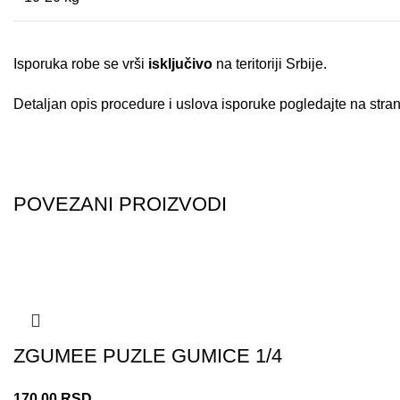
Isporuka robe se vrši
isključivo
na teritoriji Srbije.
Detaljan opis procedure i uslova isporuke pogledajte na strani
POVEZANI PROIZVODI
ZGUMEE PUZLE GUMICE 1/4
170,00
RSD