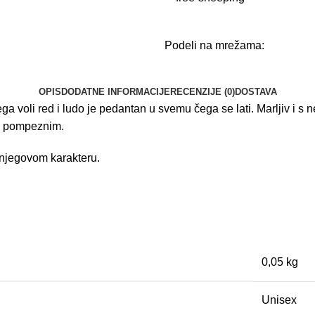
Podeli na mrežama:
OPIS
DODATNE INFORMACIJE
RECENZIJE (0)
DOSTAVA
a voli red i ludo je pedantan u svemu čega se lati. Marljiv i s 
 – pompeznim.
 njegovom karakteru.
0,05 kg
Unisex