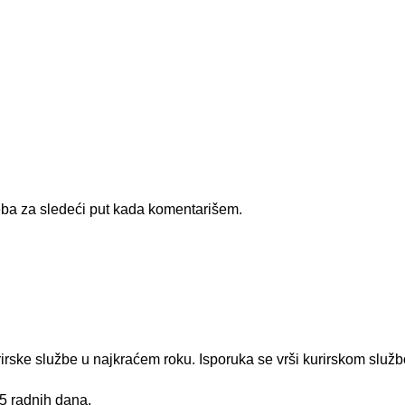
ba za sledeći put kada komentarišem.
rirske službe u najkraćem roku. Isporuka se vrši kurirskom služ
 5 radnih dana.