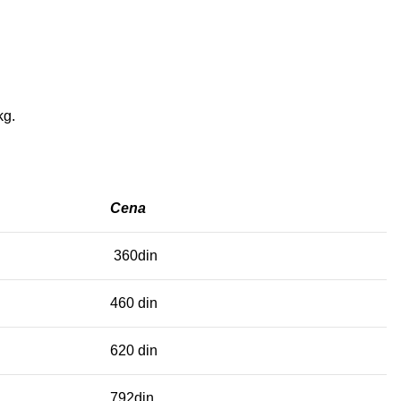
kg.
Cena
360din
460 din
620 din
792din