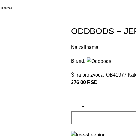
urica
ODDBODS – JEFF
Na zalihama
Brend:
Šifra proizvoda:
OB41977
Kat
376,00
RSD