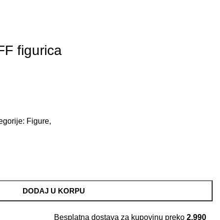
 figurica
egorije:
Figure
,
DODAJ U KORPU
Besplatna dostava za kupovinu preko
2.990