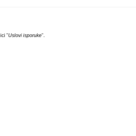
ci "
Uslovi isporuke
".