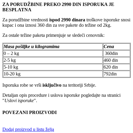
ZA PORUDŽBINE PREKO 2990 DIN ISPORUKA JE
BESPLATNA
Za porudžbine vrednosti
ispod 2990 dinara
troškove isporuke snosi
kupac i ona iznosi 360 din za sve pakete do težine od 2kg.
Za ostale težine paketa primenjuje se sledeći cenovnik:
Masa pošiljke u kilogramima
Cena
0 – 2 kg
360din
2-5 kg
460 din
5-10 kg
620 din
10-20 kg
792din
Isporuka robe se vrši
isključivo
na teritoriji Srbije.
Detaljan opis procedure i uslova isporuke pogledajte na stranici
"
Uslovi isporuke
".
POVEZANI PROIZVODI
Dodaj proizvod u listu želja