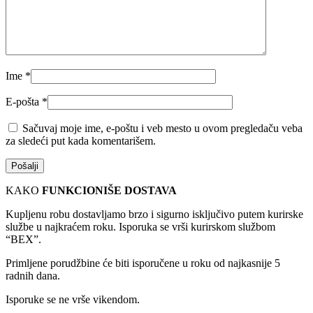
Ime
*
E-pošta
*
Sačuvaj moje ime, e-poštu i veb mesto u ovom pregledaču veba
za sledeći put kada komentarišem.
KAKO
FUNKCIONIŠE DOSTAVA
Kupljenu robu dostavljamo brzo i sigurno isključivo putem kurirske
službe u najkraćem roku. Isporuka se vrši kurirskom službom
“BEX”.
Primljene porudžbine će biti isporučene u roku od najkasnije 5
radnih dana.
Isporuke se ne vrše vikendom.