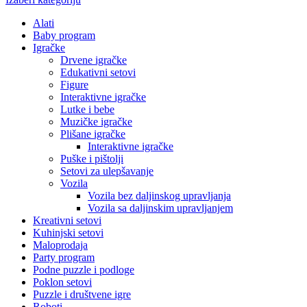
Alati
Baby program
Igračke
Drvene igračke
Edukativni setovi
Figure
Interaktivne igračke
Lutke i bebe
Muzičke igračke
Plišane igračke
Interaktivne igračke
Puške i pištolji
Setovi za ulepšavanje
Vozila
Vozila bez daljinskog upravljanja
Vozila sa daljinskim upravljanjem
Kreativni setovi
Kuhinjski setovi
Maloprodaja
Party program
Podne puzzle i podloge
Poklon setovi
Puzzle i društvene igre
Roboti