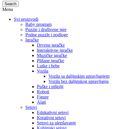
Search
Menu
Svi proizvodi
Baby program
Puzzle i društvene igre
Podne puzzle i podloge
Igračke
Drvene igračke
Interaktivne igračke
Muzičke igračke
Plišane igračke
Lutke i bebe
Vozila
Vozila sa daljinskim upravljanjem
Vozila bez daljinskog upravljanja
Puške i pištolji
Roboti
Figure
Alati
Setovi
Edukativni setovi
Kreativni setovi
Setovi za ulepšavanje
Kuhinjski setovi