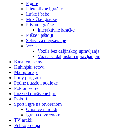
Figure
Interaktivne igračke
Lutke i bebe
Muzičke igračke
Plišane igračke
Interaktivne igračke
Puške i pištolji
Setovi za ulepšavanje
Vozila
Vozila bez daljinskog upravljanja
Vozila sa daljinskim upravljanjem
Kreativni setovi
Kuhinjski setovi
Maloprodaja
Party program
Podne puzzle i podloge
Poklon setovi
Puzzle i društvene igre
Roboti
Sport i igre na otvorenom
Guralice i tricikli
Igre na otvorenom
TV artikli
Velikoprodaja