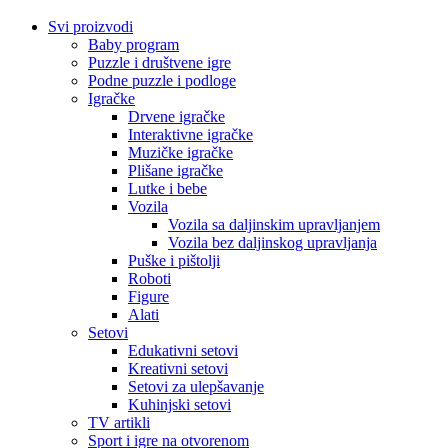
Svi proizvodi
Baby program
Puzzle i društvene igre
Podne puzzle i podloge
Igračke
Drvene igračke
Interaktivne igračke
Muzičke igračke
Plišane igračke
Lutke i bebe
Vozila
Vozila sa daljinskim upravljanjem
Vozila bez daljinskog upravljanja
Puške i pištolji
Roboti
Figure
Alati
Setovi
Edukativni setovi
Kreativni setovi
Setovi za ulepšavanje
Kuhinjski setovi
TV artikli
Sport i igre na otvorenom