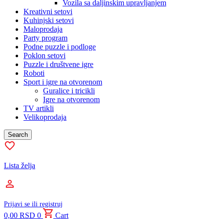
Vozila sa daljinskim upravljanjem
Kreativni setovi
Kuhinjski setovi
Maloprodaja
Party program
Podne puzzle i podloge
Poklon setovi
Puzzle i društvene igre
Roboti
Sport i igre na otvorenom
Guralice i tricikli
Igre na otvorenom
TV artikli
Velikoprodaja
Search
Lista želja
Prijavi se ili registruj
0,00
RSD
0
Cart