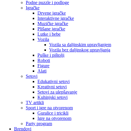
Podne puzzle i podloge
Igračke
Drvene igračke
Interaktivne igračke
Muzičke igračke
Plišane igračke
Lutke i bebe
Vozila
Vozila sa daljinskim upravljanjem
Vozila bez daljinskog upravljanja
Puške i pištolji
Roboti
Figure
Alati
Setovi
Edukativni setovi
Kreativni setovi
Setovi za ulepšavanje
Kuhinjski setovi
TV artikli
Sport i igre na otvorenom
Guralice i tricikli
Igre na otvorenom
Party program
Brendovi