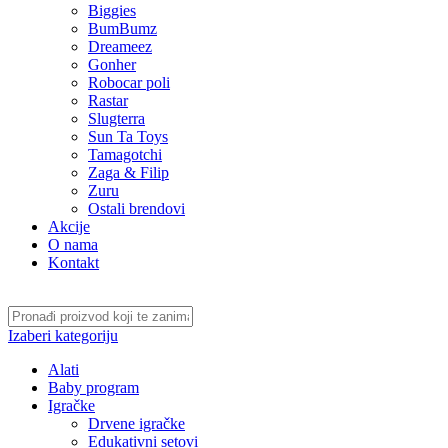
Biggies
BumBumz
Dreameez
Gonher
Robocar poli
Rastar
Slugterra
Sun Ta Toys
Tamagotchi
Zaga & Filip
Zuru
Ostali brendovi
Akcije
O nama
Kontakt
Izaberi kategoriju
Alati
Baby program
Igračke
Drvene igračke
Edukativni setovi