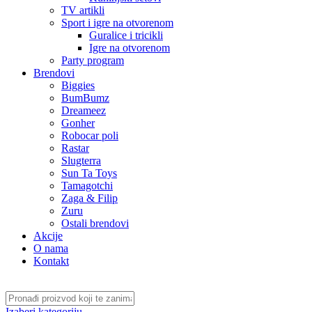
TV artikli
Sport i igre na otvorenom
Guralice i tricikli
Igre na otvorenom
Party program
Brendovi
Biggies
BumBumz
Dreameez
Gonher
Robocar poli
Rastar
Slugterra
Sun Ta Toys
Tamagotchi
Zaga & Filip
Zuru
Ostali brendovi
Akcije
O nama
Kontakt
Izaberi kategoriju