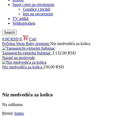
Sport i igre na otvorenom
Guralice i tricikli
Igre na otvorenom
TV artikli
Velikoprodaja
Search
0,00
RSD
0
Cart
Početna
Shop
Baby program
Niz medvedića za kolica
Tamagotchi-virtuelni ljubimac
3.132,00
RSD
Nazad na proizvode
Niz medvedića za kolica
236,00
RSD
Uvećaj sliku proizvoda
Niz medvedića za kolica
Na zalihama
Brend:
Spino