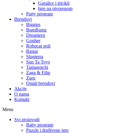
Guralice i tricikli
Igre na otvorenom
Party program
Brendovi
Biggies
BumBumz
Dreameez
Gonher
Robocar poli
Rastar
Slugterra
Sun Ta Toys
Tamagotchi
Zaga & Filip
Zuru
Ostali brendovi
Akcije
O nama
Kontakt
Menu
Svi proizvodi
Baby program
Puzzle i društvene igre