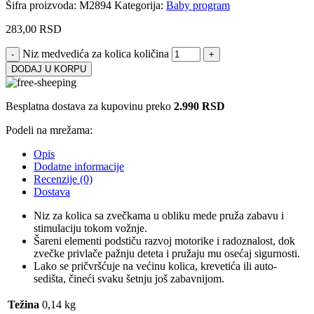
Šifra proizvoda:
M2894
Kategorija:
Baby program
283,00
RSD
Niz medvedića za kolica količina
DODAJ U KORPU
Besplatna dostava za kupovinu preko
2.990 RSD
Podeli na mrežama:
Opis
Dodatne informacije
Recenzije (0)
Dostava
Niz za kolica sa zvečkama u obliku mede pruža zabavu i
stimulaciju tokom vožnje.
Šareni elementi podstiču razvoj motorike i radoznalost, dok
zvečke privlače pažnju deteta i pružaju mu osećaj sigurnosti.
Lako se pričvršćuje na većinu kolica, krevetića ili auto-
sedišta, čineći svaku šetnju još zabavnijom.
Težina
0,14 kg