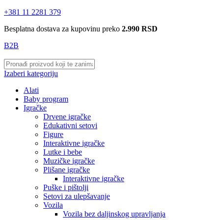
+381 11 2281 379
Besplatna dostava za kupovinu preko
2.990 RSD
B2B
Izaberi kategoriju
Alati
Baby program
Igračke
Drvene igračke
Edukativni setovi
Figure
Interaktivne igračke
Lutke i bebe
Muzičke igračke
Plišane igračke
Interaktivne igračke
Puške i pištolji
Setovi za ulepšavanje
Vozila
Vozila bez daljinskog upravljanja