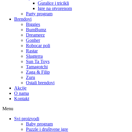
Guralice i tricikli
Igre na otvorenom
Party program
Brendovi
Biggies
BumBumz
Dreameez
Gonher
Robocar poli
Rastar
Slugterra
Sun Ta Toys
Tamagotchi
Zaga & Filip
Zuru
Ostali brendovi
Akcije
O nama
Kontakt
Menu
Svi proizvodi
Baby program
Puzzle i društvene igre