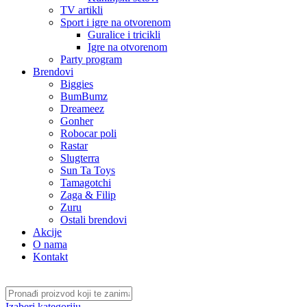
TV artikli
Sport i igre na otvorenom
Guralice i tricikli
Igre na otvorenom
Party program
Brendovi
Biggies
BumBumz
Dreameez
Gonher
Robocar poli
Rastar
Slugterra
Sun Ta Toys
Tamagotchi
Zaga & Filip
Zuru
Ostali brendovi
Akcije
O nama
Kontakt
Izaberi kategoriju