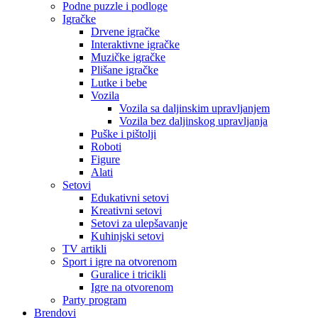
Podne puzzle i podloge
Igračke
Drvene igračke
Interaktivne igračke
Muzičke igračke
Plišane igračke
Lutke i bebe
Vozila
Vozila sa daljinskim upravljanjem
Vozila bez daljinskog upravljanja
Puške i pištolji
Roboti
Figure
Alati
Setovi
Edukativni setovi
Kreativni setovi
Setovi za ulepšavanje
Kuhinjski setovi
TV artikli
Sport i igre na otvorenom
Guralice i tricikli
Igre na otvorenom
Party program
Brendovi