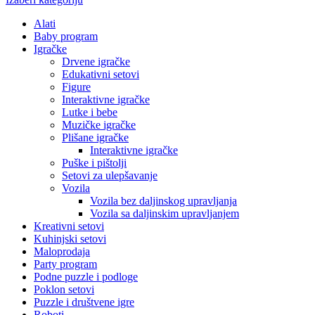
Alati
Baby program
Igračke
Drvene igračke
Edukativni setovi
Figure
Interaktivne igračke
Lutke i bebe
Muzičke igračke
Plišane igračke
Interaktivne igračke
Puške i pištolji
Setovi za ulepšavanje
Vozila
Vozila bez daljinskog upravljanja
Vozila sa daljinskim upravljanjem
Kreativni setovi
Kuhinjski setovi
Maloprodaja
Party program
Podne puzzle i podloge
Poklon setovi
Puzzle i društvene igre
Roboti