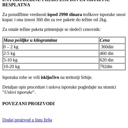
BESPLATNA
Za porudžbine vrednosti
ispod 2990 dinara
troškove isporuke snosi
kupac i ona iznosi 360 din za sve pakete do težine od 2kg.
Za ostale težine paketa primenjuje se sledeći cenovnik:
Masa pošiljke u kilogramima
Cena
0 – 2 kg
360din
2-5 kg
460 din
5-10 kg
620 din
10-20 kg
792din
Isporuka robe se vrši
isključivo
na teritoriji Srbije.
Detaljan opis procedure i uslova isporuke pogledajte na stranici
"
Uslovi isporuke
".
POVEZANI PROIZVODI
Dodaj proizvod u listu želja