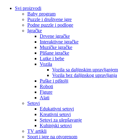
Svi proizvodi
Baby program
Puzzle i društvene igre
Podne puzzle i podloge
Igračke
Drvene igračke
Interaktivne igračke
Muzičke igračke
Plišane igračke
Lutke i bebe
Vozila
Vozila sa daljinskim upravljanjem
Vozila bez daljinskog upravljanja
Puške i pištolji
Roboti
Figure
Alati
Setovi
Edukativni setovi
Kreativni setovi
Setovi za ulepšavanje
Kuhinjski setovi
TV artikli
Sport i igre na otvorenom