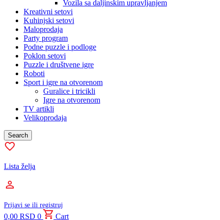
Vozila sa daljinskim upravljanjem
Kreativni setovi
Kuhinjski setovi
Maloprodaja
Party program
Podne puzzle i podloge
Poklon setovi
Puzzle i društvene igre
Roboti
Sport i igre na otvorenom
Guralice i tricikli
Igre na otvorenom
TV artikli
Velikoprodaja
Search
Lista želja
Prijavi se ili registruj
0,00
RSD
0
Cart