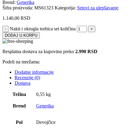
Brend:
Generika
Šifra proizvoda:
MS61323
Kategorija:
Setovi za ulepšavanje
1.140,00
RSD
Nakit i okrugla torbica set količina
DODAJ U KORPU
Besplatna dostava za kupovinu preko
2.990 RSD
Podeli na mrežama:
Dodatne informacije
Recenzije (0)
Dostava
Težina
0,55 kg
Brend
Generika
Pol
Devojčice