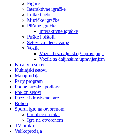
Figure
Interaktivne igračke
Lutke i bebe
Muzičke igračke
Plišane igračke
Interaktivne igračke
Puške i pištolji
Setovi za ulepšavanje
Vozila
Vozila bez daljinskog upravljanja
Vozila sa daljinskim upravljanjem
Kreativni setovi
Kuhinjski setovi
Maloprodaja
Party program
Podne puzzle i podloge
Poklon setovi
Puzzle i društvene igre
Roboti
Sport i igre na otvorenom
Guralice i tricikli
Igre na otvorenom
TV artikli
Velikoprodaja