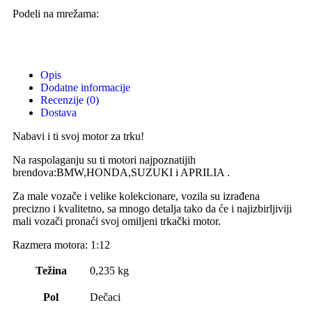
Podeli na mrežama:
Opis
Dodatne informacije
Recenzije (0)
Dostava
Nabavi i ti svoj motor za trku!
Na raspolaganju su ti motori najpoznatijih
brendova:BMW,HONDA,SUZUKI i APRILIA .
Za male vozače i velike kolekcionare, vozila su izrađena
precizno i kvalitetno, sa mnogo detalja tako da će i najizbirljiviji
mali vozači pronaći svoj omiljeni trkački motor.
Razmera motora: 1:12
Težina
0,235 kg
Pol
Dečaci