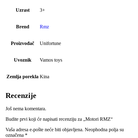
Uzrast
3+
Brend
Rmz
Proizvođač
Unifortune
Uvoznik
Vamos toys
Zemlja porekla
Kina
Recenzije
Još nema komentara.
Budite prvi koji će napisati recenziju za „Motori RMZ“
Vaša adresa e-pošte neće biti objavljena.
Neophodna polja su
označena
*