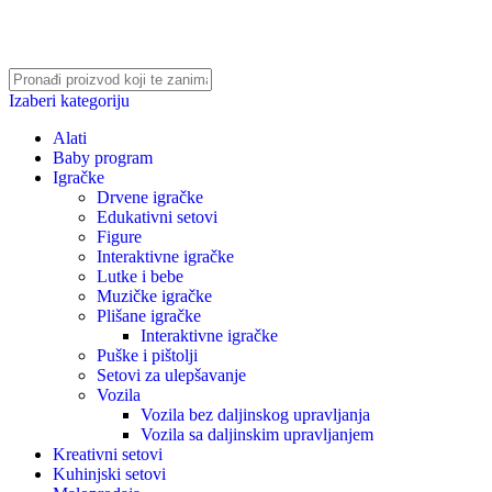
Izaberi kategoriju
Alati
Baby program
Igračke
Drvene igračke
Edukativni setovi
Figure
Interaktivne igračke
Lutke i bebe
Muzičke igračke
Plišane igračke
Interaktivne igračke
Puške i pištolji
Setovi za ulepšavanje
Vozila
Vozila bez daljinskog upravljanja
Vozila sa daljinskim upravljanjem
Kreativni setovi
Kuhinjski setovi