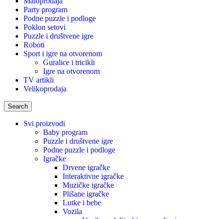
Maloprodaja
Party program
Podne puzzle i podloge
Poklon setovi
Puzzle i društvene igre
Roboti
Sport i igre na otvorenom
Guralice i tricikli
Igre na otvorenom
TV artikli
Velikoprodaja
Search
Svi proizvodi
Baby program
Puzzle i društvene igre
Podne puzzle i podloge
Igračke
Drvene igračke
Interaktivne igračke
Muzičke igračke
Plišane igračke
Lutke i bebe
Vozila