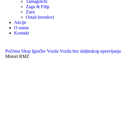
Tamagotchi
Zaga & Filip
Zuru
Ostali brendovi
Akcije
O nama
Kontakt
Početna
Shop
Igračke
Vozila
Vozila bez daljinskog upravljanja
Motori RMZ
Uvećaj sliku proizvoda