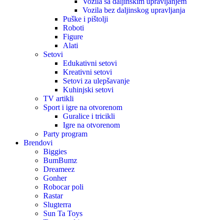
Vozila sa daljinskim upravljanjem
Vozila bez daljinskog upravljanja
Puške i pištolji
Roboti
Figure
Alati
Setovi
Edukativni setovi
Kreativni setovi
Setovi za ulepšavanje
Kuhinjski setovi
TV artikli
Sport i igre na otvorenom
Guralice i tricikli
Igre na otvorenom
Party program
Brendovi
Biggies
BumBumz
Dreameez
Gonher
Robocar poli
Rastar
Slugterra
Sun Ta Toys