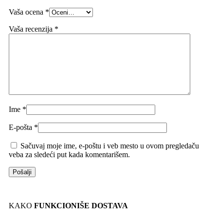
Vaša ocena
*
Vaša recenzija
*
Ime
*
E-pošta
*
Sačuvaj moje ime, e-poštu i veb mesto u ovom pregledaču
veba za sledeći put kada komentarišem.
KAKO
FUNKCIONIŠE DOSTAVA