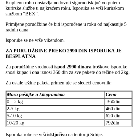
Kupljenu robu dostavljamo brzo i sigurno isključivo putem
kurirske službe u najkraćem roku. Isporuka se vrši kurirskom
službom “BEX”.
Primljene porudžbine će biti isporučene u roku od najkasnije 5
radnih dana.
Isporuke se ne vrše vikendom.
ZA PORUDŽBINE PREKO 2990 DIN ISPORUKA JE
BESPLATNA
Za porudžbine vrednosti
ispod 2990 dinara
troškove isporuke
snosi kupac i ona iznosi 360 din za sve pakete do težine od 2kg.
Za ostale težine paketa primenjuje se sledeći cenovnik:
Masa pošiljke u kilogramima
Cena
0 – 2 kg
360din
2-5 kg
460 din
5-10 kg
620 din
10-20 kg
792din
Isporuka robe se vrši
isključivo
na teritoriji Srbije.