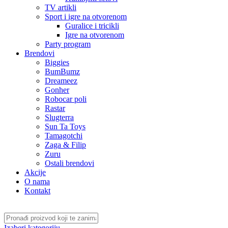
TV artikli
Sport i igre na otvorenom
Guralice i tricikli
Igre na otvorenom
Party program
Brendovi
Biggies
BumBumz
Dreameez
Gonher
Robocar poli
Rastar
Slugterra
Sun Ta Toys
Tamagotchi
Zaga & Filip
Zuru
Ostali brendovi
Akcije
O nama
Kontakt
Izaberi kategoriju