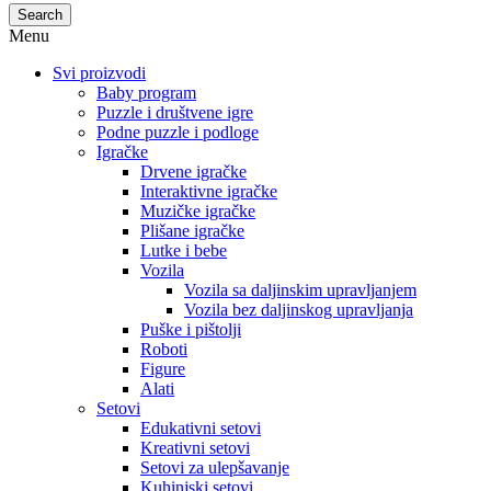
Search
Menu
Svi proizvodi
Baby program
Puzzle i društvene igre
Podne puzzle i podloge
Igračke
Drvene igračke
Interaktivne igračke
Muzičke igračke
Plišane igračke
Lutke i bebe
Vozila
Vozila sa daljinskim upravljanjem
Vozila bez daljinskog upravljanja
Puške i pištolji
Roboti
Figure
Alati
Setovi
Edukativni setovi
Kreativni setovi
Setovi za ulepšavanje
Kuhinjski setovi