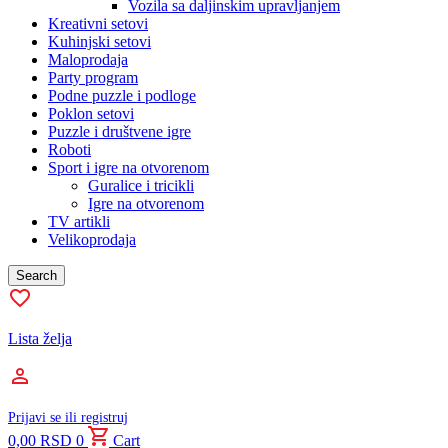
Vozila sa daljinskim upravljanjem
Kreativni setovi
Kuhinjski setovi
Maloprodaja
Party program
Podne puzzle i podloge
Poklon setovi
Puzzle i društvene igre
Roboti
Sport i igre na otvorenom
Guralice i tricikli
Igre na otvorenom
TV artikli
Velikoprodaja
Search
Lista želja
Prijavi se ili registruj
0,00
RSD
0
Cart