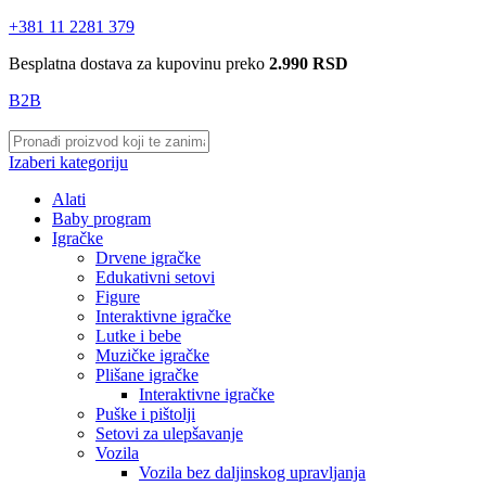
+381 11 2281 379
Besplatna dostava za kupovinu preko
2.990 RSD
B2B
Izaberi kategoriju
Alati
Baby program
Igračke
Drvene igračke
Edukativni setovi
Figure
Interaktivne igračke
Lutke i bebe
Muzičke igračke
Plišane igračke
Interaktivne igračke
Puške i pištolji
Setovi za ulepšavanje
Vozila
Vozila bez daljinskog upravljanja