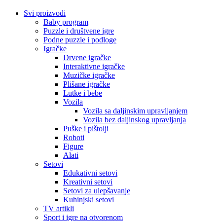
Svi proizvodi
Baby program
Puzzle i društvene igre
Podne puzzle i podloge
Igračke
Drvene igračke
Interaktivne igračke
Muzičke igračke
Plišane igračke
Lutke i bebe
Vozila
Vozila sa daljinskim upravljanjem
Vozila bez daljinskog upravljanja
Puške i pištolji
Roboti
Figure
Alati
Setovi
Edukativni setovi
Kreativni setovi
Setovi za ulepšavanje
Kuhinjski setovi
TV artikli
Sport i igre na otvorenom