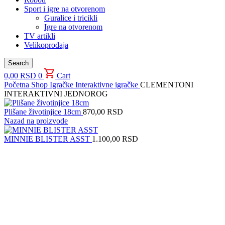
Sport i igre na otvorenom
Guralice i tricikli
Igre na otvorenom
TV artikli
Velikoprodaja
Search
0,00
RSD
0
Cart
Početna
Shop
Igračke
Interaktivne igračke
CLEMENTONI
INTERAKTIVNI JEDNOROG
Plišane životinjice 18cm
870,00
RSD
Nazad na proizvode
MINNIE BLISTER ASST
1.100,00
RSD
Uvećaj sliku proizvoda