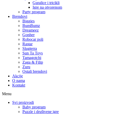
Guralice i tricikli
Igre na otvorenom
Party program
Brendovi
Biggies
BumBumz
Dreameez
Gonher
Robocar poli
Rastar
Slugterra
Sun Ta Toys
Tamagotchi
Zaga & Filip
Zuru
Ostali brendovi
Akcije
O nama
Kontakt
Menu
Svi proizvodi
Baby program
Puzzle i društvene igre