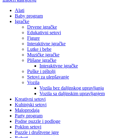
Alati
Baby program
Igračke
Drvene igračke
Edukativni setovi
Figure
Interaktivne igračke
Lutke i bebe
Muzičke igračke
Plišane igračke
Interaktivne igračke
Puške i pištolji
Setovi za ulepšavanje
Vozila
Vozila bez daljinskog upravljanja
Vozila sa daljinskim upravljanjem
Kreativni setovi
Kuhinjski setovi
Maloprodaja
Party program
Podne puzzle i podloge
Poklon setovi
Puzzle i društvene igre
Roboti