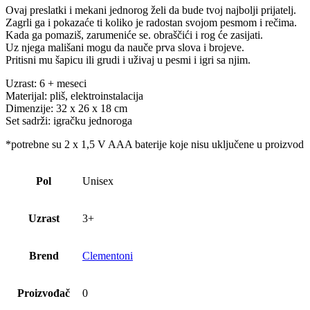
Ovaj preslatki i mekani jednorog želi da bude tvoj najbolji prijatelj.
Zagrli ga i pokazaće ti koliko je radostan svojom pesmom i rečima.
Kada ga pomaziš, zarumeniće se. obraščići i rog će zasijati.
Uz njega mališani mogu da nauče prva slova i brojeve.
Pritisni mu šapicu ili grudi i uživaj u pesmi i igri sa njim.
Uzrast: 6 + meseci
Materijal: pliš, elektroinstalacija
Dimenzije: 32 x 26 x 18 cm
Set sadrži: igračku jednoroga
*potrebne su 2 x 1,5 V AAA baterije koje nisu uključene u proizvod
Pol
Unisex
Uzrast
3+
Brend
Clementoni
Proizvođač
0