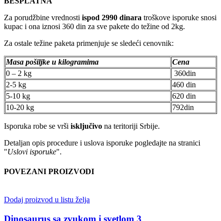
BESPLATNA
Za porudžbine vrednosti
ispod 2990 dinara
troškove isporuke snosi
kupac i ona iznosi 360 din za sve pakete do težine od 2kg.
Za ostale težine paketa primenjuje se sledeći cenovnik:
Masa pošiljke u kilogramima
Cena
0 – 2 kg
360din
2-5 kg
460 din
5-10 kg
620 din
10-20 kg
792din
Isporuka robe se vrši
isključivo
na teritoriji Srbije.
Detaljan opis procedure i uslova isporuke pogledajte na stranici
"
Uslovi isporuke
".
POVEZANI PROIZVODI
Dodaj proizvod u listu želja
Dinosaurus sa zvukom i svetlom 3