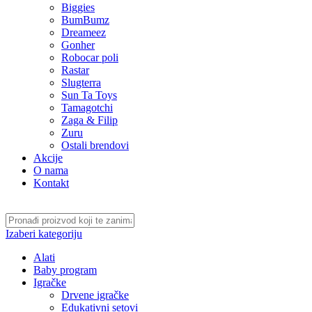
Biggies
BumBumz
Dreameez
Gonher
Robocar poli
Rastar
Slugterra
Sun Ta Toys
Tamagotchi
Zaga & Filip
Zuru
Ostali brendovi
Akcije
O nama
Kontakt
Izaberi kategoriju
Alati
Baby program
Igračke
Drvene igračke
Edukativni setovi