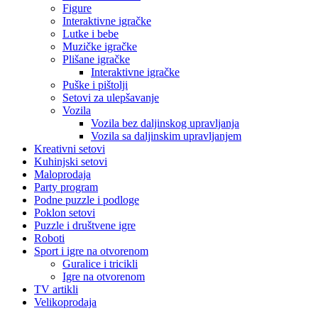
Figure
Interaktivne igračke
Lutke i bebe
Muzičke igračke
Plišane igračke
Interaktivne igračke
Puške i pištolji
Setovi za ulepšavanje
Vozila
Vozila bez daljinskog upravljanja
Vozila sa daljinskim upravljanjem
Kreativni setovi
Kuhinjski setovi
Maloprodaja
Party program
Podne puzzle i podloge
Poklon setovi
Puzzle i društvene igre
Roboti
Sport i igre na otvorenom
Guralice i tricikli
Igre na otvorenom
TV artikli
Velikoprodaja