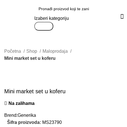
Svi proizvodi
Izaberi kategoriju
Search
Početna
Shop
Maloprodaja
Mini market set u koferu
Uvećaj sliku proizvoda
Mini market set u koferu
Na zalihama
Brend:
Generika
Šifra proizvoda:
MS23790