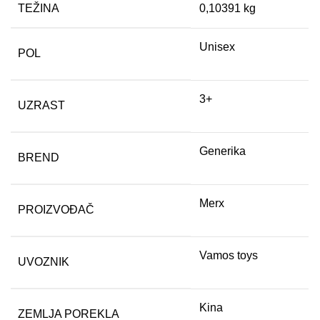
TEŽINA
0,10391 kg
Unisex
POL
3+
UZRAST
Generika
BREND
Merx
PROIZVOĐAČ
Vamos toys
UVOZNIK
Kina
ZEMLJA POREKLA