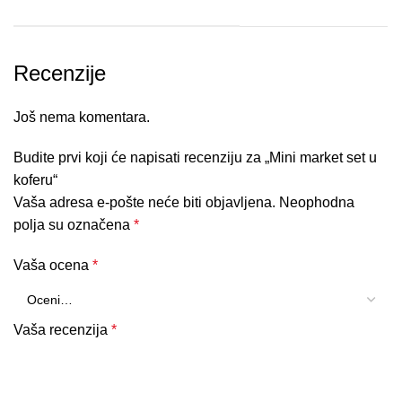
Recenzije
Još nema komentara.
Budite prvi koji će napisati recenziju za „Mini market set u
koferu“
Vaša adresa e-pošte neće biti objavljena.
Neophodna
polja su označena
*
Vaša ocena
*
Vaša recenzija
*