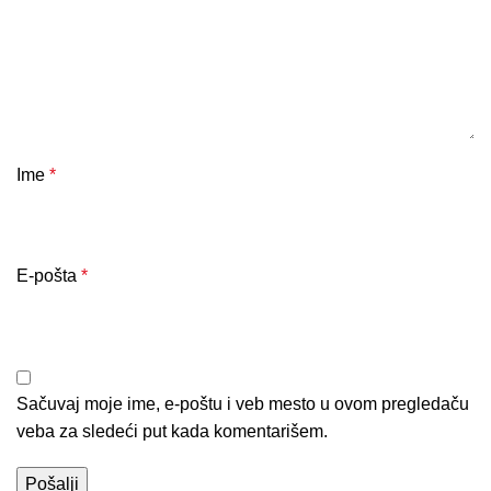
Ime
*
E-pošta
*
Sačuvaj moje ime, e-poštu i veb mesto u ovom pregledaču
veba za sledeći put kada komentarišem.