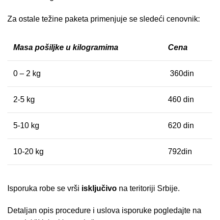
Za ostale težine paketa primenjuje se sledeći cenovnik:
Masa pošiljke u kilogramima
Cena
0 – 2 kg
360din
2-5 kg
460 din
5-10 kg
620 din
10-20 kg
792din
Isporuka robe se vrši
isključivo
na teritoriji Srbije.
Detaljan opis procedure i uslova isporuke pogledajte na