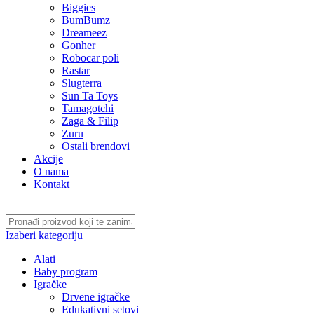
Biggies
BumBumz
Dreameez
Gonher
Robocar poli
Rastar
Slugterra
Sun Ta Toys
Tamagotchi
Zaga & Filip
Zuru
Ostali brendovi
Akcije
O nama
Kontakt
Izaberi kategoriju
Alati
Baby program
Igračke
Drvene igračke
Edukativni setovi