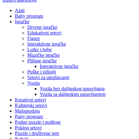
Alati
Baby program
Igračke
Drvene igračke
Edukativni setovi
Figure
Interaktivne igračke
Lutke i bebe
Muzičke igračke
Plišane igračke
Interaktivne igračke
Puške i pištolji
Setovi za ulepšavanje
Vozila
Vozila bez daljinskog upravljanja
Vozila sa daljinskim upravljanjem
Kreativni setovi
Kuhinjski setovi
Maloprodaja
Party program
Podne puzzle i podloge
Poklon setovi
Puzzle i društvene igre
Roboti