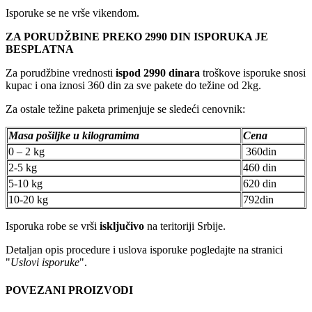
Isporuke se ne vrše vikendom.
ZA PORUDŽBINE PREKO 2990 DIN ISPORUKA JE
BESPLATNA
Za porudžbine vrednosti
ispod 2990 dinara
troškove isporuke snosi
kupac i ona iznosi 360 din za sve pakete do težine od 2kg.
Za ostale težine paketa primenjuje se sledeći cenovnik:
Masa pošiljke u kilogramima
Cena
0 – 2 kg
360din
2-5 kg
460 din
5-10 kg
620 din
10-20 kg
792din
Isporuka robe se vrši
isključivo
na teritoriji Srbije.
Detaljan opis procedure i uslova isporuke pogledajte na stranici
"
Uslovi isporuke
".
POVEZANI PROIZVODI