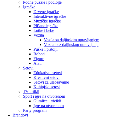
Podne puzzle i podloge
Igračke
Drvene igračke
Interaktivne igračke
Muzičke igračke
Plišane igračke
Lutke i bebe
Vozila
Vozila sa daljinskim upravljanjem
Vozila bez daljinskog upravljanja
Puške i pištolji
Roboti
Figure
Alati
Setovi
Edukativni setovi
Kreativni setovi
Setovi za ulepšavanje
Kuhinjski setovi
TV artikli
Sport i igre na otvorenom
Guralice i tricikli
Igre na otvorenom
Party program
Brendovi