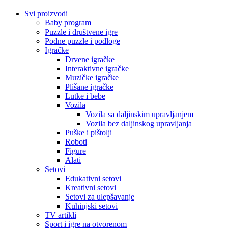
Svi proizvodi
Baby program
Puzzle i društvene igre
Podne puzzle i podloge
Igračke
Drvene igračke
Interaktivne igračke
Muzičke igračke
Plišane igračke
Lutke i bebe
Vozila
Vozila sa daljinskim upravljanjem
Vozila bez daljinskog upravljanja
Puške i pištolji
Roboti
Figure
Alati
Setovi
Edukativni setovi
Kreativni setovi
Setovi za ulepšavanje
Kuhinjski setovi
TV artikli
Sport i igre na otvorenom