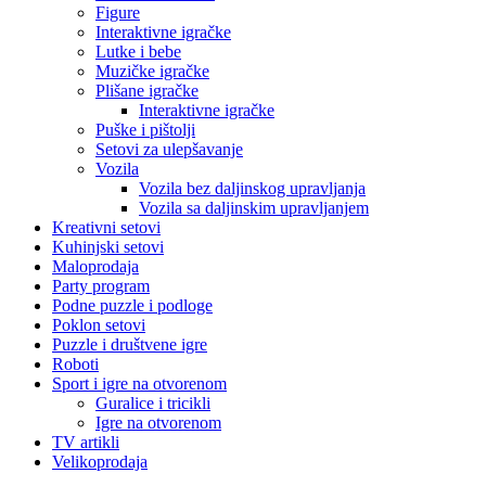
Figure
Interaktivne igračke
Lutke i bebe
Muzičke igračke
Plišane igračke
Interaktivne igračke
Puške i pištolji
Setovi za ulepšavanje
Vozila
Vozila bez daljinskog upravljanja
Vozila sa daljinskim upravljanjem
Kreativni setovi
Kuhinjski setovi
Maloprodaja
Party program
Podne puzzle i podloge
Poklon setovi
Puzzle i društvene igre
Roboti
Sport i igre na otvorenom
Guralice i tricikli
Igre na otvorenom
TV artikli
Velikoprodaja