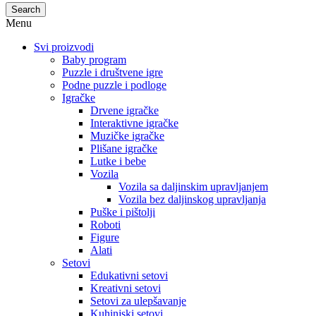
Search
Menu
Svi proizvodi
Baby program
Puzzle i društvene igre
Podne puzzle i podloge
Igračke
Drvene igračke
Interaktivne igračke
Muzičke igračke
Plišane igračke
Lutke i bebe
Vozila
Vozila sa daljinskim upravljanjem
Vozila bez daljinskog upravljanja
Puške i pištolji
Roboti
Figure
Alati
Setovi
Edukativni setovi
Kreativni setovi
Setovi za ulepšavanje
Kuhinjski setovi