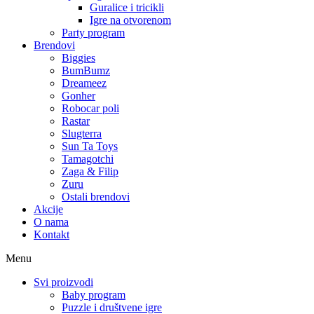
Guralice i tricikli
Igre na otvorenom
Party program
Brendovi
Biggies
BumBumz
Dreameez
Gonher
Robocar poli
Rastar
Slugterra
Sun Ta Toys
Tamagotchi
Zaga & Filip
Zuru
Ostali brendovi
Akcije
O nama
Kontakt
Menu
Svi proizvodi
Baby program
Puzzle i društvene igre