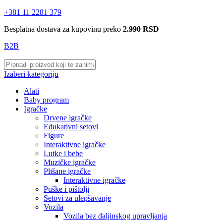
+381 11 2281 379
Besplatna dostava za kupovinu preko
2.990 RSD
B2B
Izaberi kategoriju
Alati
Baby program
Igračke
Drvene igračke
Edukativni setovi
Figure
Interaktivne igračke
Lutke i bebe
Muzičke igračke
Plišane igračke
Interaktivne igračke
Puške i pištolji
Setovi za ulepšavanje
Vozila
Vozila bez daljinskog upravljanja