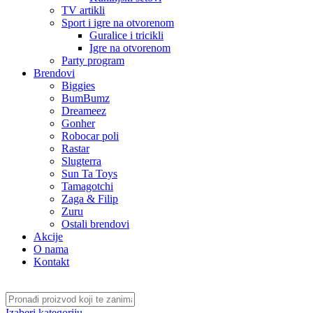
TV artikli
Sport i igre na otvorenom
Guralice i tricikli
Igre na otvorenom
Party program
Brendovi
Biggies
BumBumz
Dreameez
Gonher
Robocar poli
Rastar
Slugterra
Sun Ta Toys
Tamagotchi
Zaga & Filip
Zuru
Ostali brendovi
Akcije
O nama
Kontakt
Izaberi kategoriju