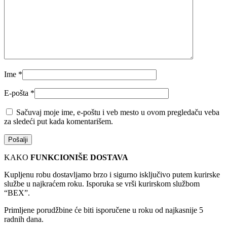
Ime
*
E-pošta
*
Sačuvaj moje ime, e-poštu i veb mesto u ovom pregledaču veba
za sledeći put kada komentarišem.
KAKO
FUNKCIONIŠE DOSTAVA
Kupljenu robu dostavljamo brzo i sigurno isključivo putem kurirske
službe u najkraćem roku. Isporuka se vrši kurirskom službom
“BEX”.
Primljene porudžbine će biti isporučene u roku od najkasnije 5
radnih dana.