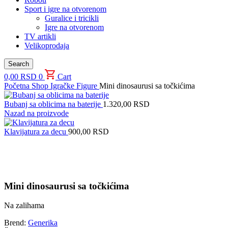
Sport i igre na otvorenom
Guralice i tricikli
Igre na otvorenom
TV artikli
Velikoprodaja
Search
0,00
RSD
0
Cart
Početna
Shop
Igračke
Figure
Mini dinosaurusi sa točkićima
Bubanj sa oblicima na baterije
1.320,00
RSD
Nazad na proizvode
Klavijatura za decu
900,00
RSD
Uvećaj sliku proizvoda
Mini dinosaurusi sa točkićima
Na zalihama
Brend:
Generika