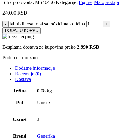
Šifra proizvoda:
MS46456
Kategorije:
Figure
,
Maloprodaja
240,00
RSD
Mini dinosaurusi sa točkićima količina
DODAJ U KORPU
Besplatna dostava za kupovinu preko
2.990 RSD
Podeli na mrežama:
Dodatne informacije
Recenzije (0)
Dostava
Težina
0,08 kg
Pol
Unisex
Uzrast
3+
Brend
Generika