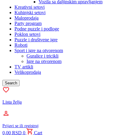
Vozila sa daljinskim upravljanjem
Kreativni setovi
Kuhinjski setovi
Maloprodaja
Party program
Podne puzzle i podloge
Poklon setovi
Puzzle i društvene igre
Roboti
Sport i igre na otvorenom
Guralice i tricikli
Igre na otvorenom
TV artikli
Velikoprodaja
Search
Lista želja
Prijavi se ili registruj
0,00
RSD
0
Cart