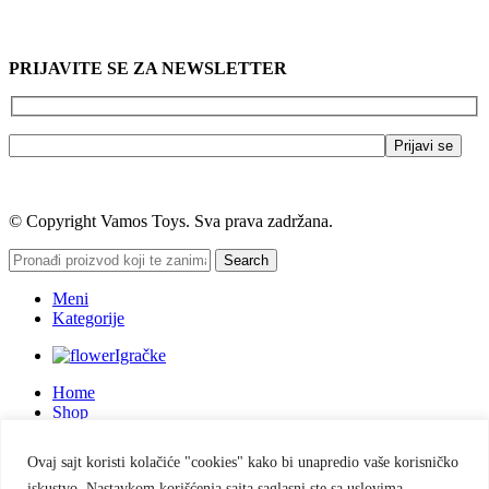
PRIJAVITE SE ZA NEWSLETTER
© Copyright Vamos Toys. Sva prava zadržana.
Search
Meni
Kategorije
Igračke
Home
Shop
Blog
Lista želja
Ovaj sajt koristi kolačiće "cookies" kako bi unapredio vaše korisničko
Uporedi proizvod
iskustvo. Nastavkom korišćenja sajta saglasni ste sa uslovima