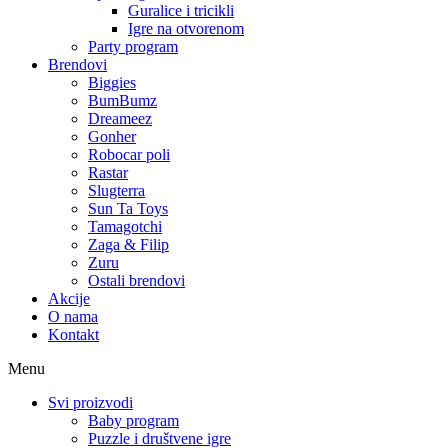
Guralice i tricikli
Igre na otvorenom
Party program
Brendovi
Biggies
BumBumz
Dreameez
Gonher
Robocar poli
Rastar
Slugterra
Sun Ta Toys
Tamagotchi
Zaga & Filip
Zuru
Ostali brendovi
Akcije
O nama
Kontakt
Menu
Svi proizvodi
Baby program
Puzzle i društvene igre