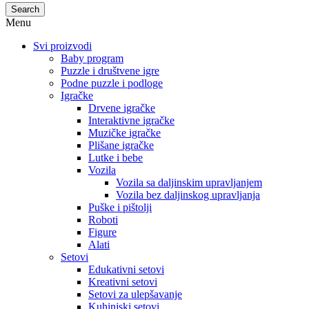
Search
Menu
Svi proizvodi
Baby program
Puzzle i društvene igre
Podne puzzle i podloge
Igračke
Drvene igračke
Interaktivne igračke
Muzičke igračke
Plišane igračke
Lutke i bebe
Vozila
Vozila sa daljinskim upravljanjem
Vozila bez daljinskog upravljanja
Puške i pištolji
Roboti
Figure
Alati
Setovi
Edukativni setovi
Kreativni setovi
Setovi za ulepšavanje
Kuhinjski setovi