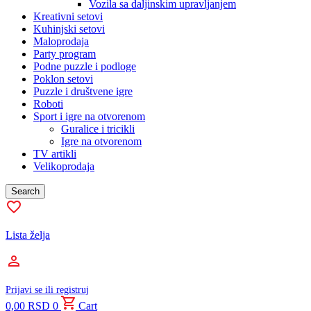
Vozila sa daljinskim upravljanjem
Kreativni setovi
Kuhinjski setovi
Maloprodaja
Party program
Podne puzzle i podloge
Poklon setovi
Puzzle i društvene igre
Roboti
Sport i igre na otvorenom
Guralice i tricikli
Igre na otvorenom
TV artikli
Velikoprodaja
Search
Lista želja
Prijavi se ili registruj
0,00
RSD
0
Cart