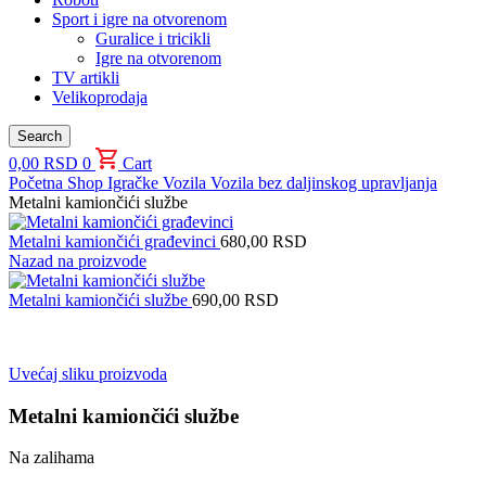
Sport i igre na otvorenom
Guralice i tricikli
Igre na otvorenom
TV artikli
Velikoprodaja
Search
0,00
RSD
0
Cart
Početna
Shop
Igračke
Vozila
Vozila bez daljinskog upravljanja
Metalni kamiončići službe
Metalni kamiončići građevinci
680,00
RSD
Nazad na proizvode
Metalni kamiončići službe
690,00
RSD
Uvećaj sliku proizvoda
Metalni kamiončići službe
Na zalihama