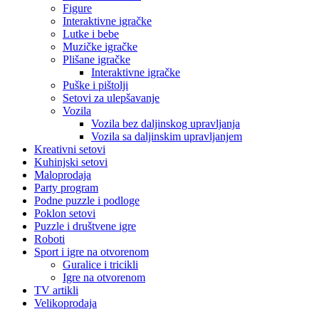
Figure
Interaktivne igračke
Lutke i bebe
Muzičke igračke
Plišane igračke
Interaktivne igračke
Puške i pištolji
Setovi za ulepšavanje
Vozila
Vozila bez daljinskog upravljanja
Vozila sa daljinskim upravljanjem
Kreativni setovi
Kuhinjski setovi
Maloprodaja
Party program
Podne puzzle i podloge
Poklon setovi
Puzzle i društvene igre
Roboti
Sport i igre na otvorenom
Guralice i tricikli
Igre na otvorenom
TV artikli
Velikoprodaja