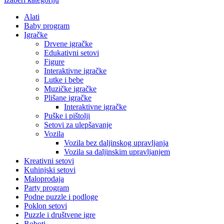
Alati
Baby program
Igračke
Drvene igračke
Edukativni setovi
Figure
Interaktivne igračke
Lutke i bebe
Muzičke igračke
Plišane igračke
Interaktivne igračke
Puške i pištolji
Setovi za ulepšavanje
Vozila
Vozila bez daljinskog upravljanja
Vozila sa daljinskim upravljanjem
Kreativni setovi
Kuhinjski setovi
Maloprodaja
Party program
Podne puzzle i podloge
Poklon setovi
Puzzle i društvene igre
Roboti