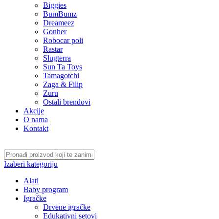
Biggies
BumBumz
Dreameez
Gonher
Robocar poli
Rastar
Slugterra
Sun Ta Toys
Tamagotchi
Zaga & Filip
Zuru
Ostali brendovi
Akcije
O nama
Kontakt
Izaberi kategoriju
Alati
Baby program
Igračke
Drvene igračke
Edukativni setovi