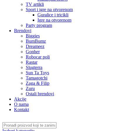
TV artikli
Sport i igre na otvorenom
Guralice i tricikli
Igre na otvorenom
Party program
Brendovi
Biggies
BumBumz
Dreameez
Gonher
Robocar poli
Rastar
Slugterra
Sun Ta Toys
Tamagotchi
Zaga & Filip
Zuru
Ostali brendovi
Akcije
O nama
Kontakt
Izaberi kategoriju