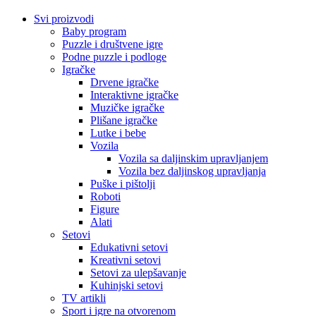
Svi proizvodi
Baby program
Puzzle i društvene igre
Podne puzzle i podloge
Igračke
Drvene igračke
Interaktivne igračke
Muzičke igračke
Plišane igračke
Lutke i bebe
Vozila
Vozila sa daljinskim upravljanjem
Vozila bez daljinskog upravljanja
Puške i pištolji
Roboti
Figure
Alati
Setovi
Edukativni setovi
Kreativni setovi
Setovi za ulepšavanje
Kuhinjski setovi
TV artikli
Sport i igre na otvorenom