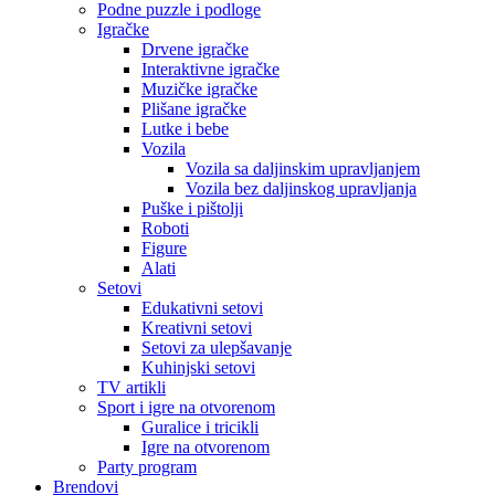
Podne puzzle i podloge
Igračke
Drvene igračke
Interaktivne igračke
Muzičke igračke
Plišane igračke
Lutke i bebe
Vozila
Vozila sa daljinskim upravljanjem
Vozila bez daljinskog upravljanja
Puške i pištolji
Roboti
Figure
Alati
Setovi
Edukativni setovi
Kreativni setovi
Setovi za ulepšavanje
Kuhinjski setovi
TV artikli
Sport i igre na otvorenom
Guralice i tricikli
Igre na otvorenom
Party program
Brendovi