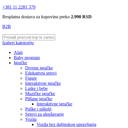
+381 11 2281 379
Besplatna dostava za kupovinu preko
2.990 RSD
B2B
Izaberi kategoriju
Alati
Baby program
Igračke
Drvene igračke
Edukativni setovi
Figure
Interaktivne igračke
Lutke i bebe
Muzičke igračke
Plišane igračke
Interaktivne igračke
Puške i pištolji
Setovi za ulepšavanje
Vozila
Vozila bez daljinskog upravljanja