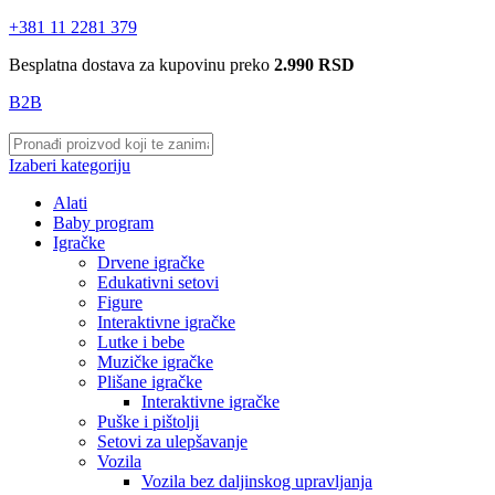
+381 11 2281 379
Besplatna dostava za kupovinu preko
2.990 RSD
B2B
Izaberi kategoriju
Alati
Baby program
Igračke
Drvene igračke
Edukativni setovi
Figure
Interaktivne igračke
Lutke i bebe
Muzičke igračke
Plišane igračke
Interaktivne igračke
Puške i pištolji
Setovi za ulepšavanje
Vozila
Vozila bez daljinskog upravljanja