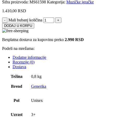
Šifra proizvoda:
MS61598
Kategorija:
Muzičke igračke
1.410,00
RSD
Mali bubanj količina
DODAJ U KORPU
Besplatna dostava za kupovinu preko
2.990 RSD
Podeli na mrežama:
Dodatne informacije
Recenzije (0)
Dostava
Težina
0,8 kg
Brend
Generika
Pol
Unisex
Uzrast
3+