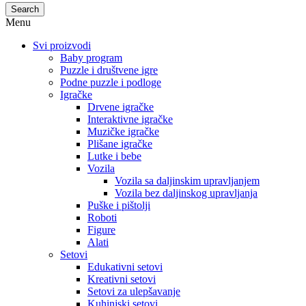
Search
Menu
Svi proizvodi
Baby program
Puzzle i društvene igre
Podne puzzle i podloge
Igračke
Drvene igračke
Interaktivne igračke
Muzičke igračke
Plišane igračke
Lutke i bebe
Vozila
Vozila sa daljinskim upravljanjem
Vozila bez daljinskog upravljanja
Puške i pištolji
Roboti
Figure
Alati
Setovi
Edukativni setovi
Kreativni setovi
Setovi za ulepšavanje
Kuhinjski setovi