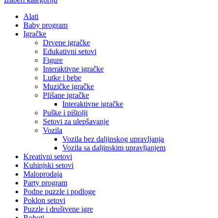
Alati
Baby program
Igračke
Drvene igračke
Edukativni setovi
Figure
Interaktivne igračke
Lutke i bebe
Muzičke igračke
Plišane igračke
Interaktivne igračke
Puške i pištolji
Setovi za ulepšavanje
Vozila
Vozila bez daljinskog upravljanja
Vozila sa daljinskim upravljanjem
Kreativni setovi
Kuhinjski setovi
Maloprodaja
Party program
Podne puzzle i podloge
Poklon setovi
Puzzle i društvene igre
Roboti