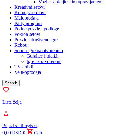
Vozila sa daljinskim upravljanjem
Kreativni setovi
Kuhinjski setovi
Maloprodaja
Party program
Podne puzzle i podloge
Poklon setovi
Puzzle i društvene igre
Roboti
Sport i igre na otvorenom
Guralice i tricikli
Igre na otvorenom
TV artikli
Velikoprodaja
Search
Lista želja
Prijavi se ili registruj
0,00
RSD
0
Cart