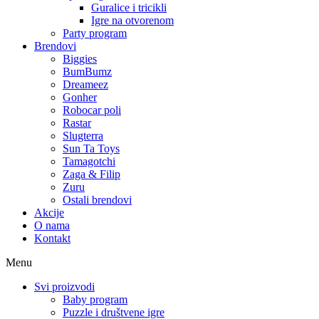
Guralice i tricikli
Igre na otvorenom
Party program
Brendovi
Biggies
BumBumz
Dreameez
Gonher
Robocar poli
Rastar
Slugterra
Sun Ta Toys
Tamagotchi
Zaga & Filip
Zuru
Ostali brendovi
Akcije
O nama
Kontakt
Menu
Svi proizvodi
Baby program
Puzzle i društvene igre