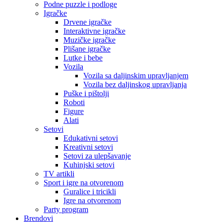
Podne puzzle i podloge
Igračke
Drvene igračke
Interaktivne igračke
Muzičke igračke
Plišane igračke
Lutke i bebe
Vozila
Vozila sa daljinskim upravljanjem
Vozila bez daljinskog upravljanja
Puške i pištolji
Roboti
Figure
Alati
Setovi
Edukativni setovi
Kreativni setovi
Setovi za ulepšavanje
Kuhinjski setovi
TV artikli
Sport i igre na otvorenom
Guralice i tricikli
Igre na otvorenom
Party program
Brendovi