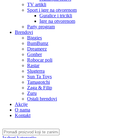
TV artikli
Sport i igre na otvorenom
Guralice i tricikli
Igre na otvorenom
Party program
Brendovi
Biggies
BumBumz
Dreameez
Gonher
Robocar poli
Rastar
Slugterra
Sun Ta Toys
Tamagotchi
Zaga & Filip
Zuru
Ostali brendovi
Akcije
O nama
Kontakt
Izaberi kategoriju