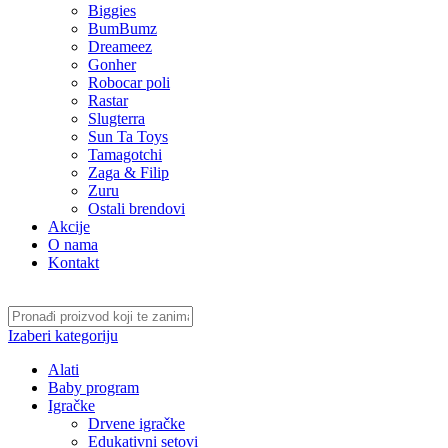
Biggies
BumBumz
Dreameez
Gonher
Robocar poli
Rastar
Slugterra
Sun Ta Toys
Tamagotchi
Zaga & Filip
Zuru
Ostali brendovi
Akcije
O nama
Kontakt
Izaberi kategoriju
Alati
Baby program
Igračke
Drvene igračke
Edukativni setovi