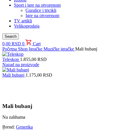
Sport i igre na otvorenom
Guralice i tricikli
Igre na otvorenom
TV artikli
Velikoprodaja
Search
0,00
RSD
0
Cart
Početna
Shop
Igračke
Muzičke igračke
Mali bubanj
Teleskop
1.855,00
RSD
Nazad na proizvode
Mali bubanj
1.175,00
RSD
Uvećaj sliku proizvoda
Mali bubanj
Na zalihama
Brend:
Generika