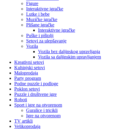
Figure
Interaktivne igračke
Lutke i bebe
Muzičke igračke
Plišane igračke
Interaktivne igračke
Puške i pištolji
Setovi za ulepšavanje
Vozila
Vozila bez daljinskog upravljanja
Vozila sa daljinskim upravljanjem
Kreativni setovi
Kuhinjski setovi
Maloprodaja
Party program
Podne puzzle i podloge
Poklon setovi
Puzzle i društvene igre
Roboti
Sport i igre na otvorenom
Guralice i tricikli
Igre na otvorenom
TV artikli
Velikoprodaja