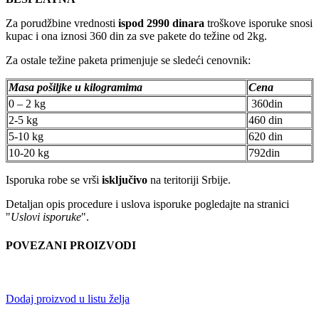
Za porudžbine vrednosti
ispod 2990 dinara
troškove isporuke snosi
kupac i ona iznosi 360 din za sve pakete do težine od 2kg.
Za ostale težine paketa primenjuje se sledeći cenovnik:
Masa pošiljke u kilogramima
Cena
0 – 2 kg
360din
2-5 kg
460 din
5-10 kg
620 din
10-20 kg
792din
Isporuka robe se vrši
isključivo
na teritoriji Srbije.
Detaljan opis procedure i uslova isporuke pogledajte na stranici
"
Uslovi isporuke
".
POVEZANI PROIZVODI
Dodaj proizvod u listu želja