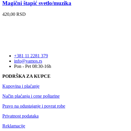
Magični štapić svetlo/muzika
420,00
RSD
+381 11 2281 379
info@vamos.rs
Pon - Pet 08:30-16h
PODRŠKA ZA KUPCE
Kupovina i plaćanje
Način plaćanja i cene poštarine
Pravo na odustajanje i povrat robe
Privatnost podataka
Reklamacije