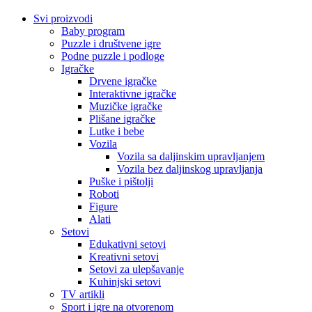
Svi proizvodi
Baby program
Puzzle i društvene igre
Podne puzzle i podloge
Igračke
Drvene igračke
Interaktivne igračke
Muzičke igračke
Plišane igračke
Lutke i bebe
Vozila
Vozila sa daljinskim upravljanjem
Vozila bez daljinskog upravljanja
Puške i pištolji
Roboti
Figure
Alati
Setovi
Edukativni setovi
Kreativni setovi
Setovi za ulepšavanje
Kuhinjski setovi
TV artikli
Sport i igre na otvorenom