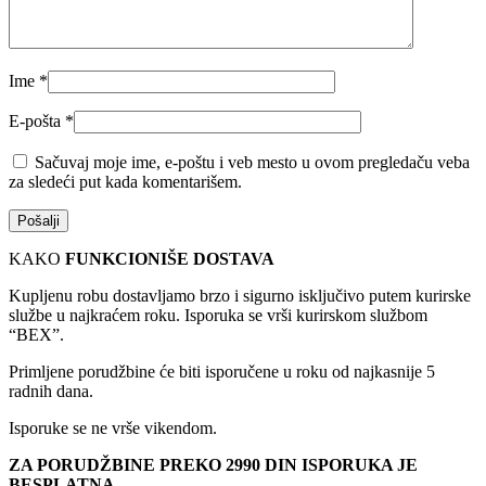
Ime
*
E-pošta
*
Sačuvaj moje ime, e-poštu i veb mesto u ovom pregledaču veba
za sledeći put kada komentarišem.
KAKO
FUNKCIONIŠE DOSTAVA
Kupljenu robu dostavljamo brzo i sigurno isključivo putem kurirske
službe u najkraćem roku. Isporuka se vrši kurirskom službom
“BEX”.
Primljene porudžbine će biti isporučene u roku od najkasnije 5
radnih dana.
Isporuke se ne vrše vikendom.
ZA PORUDŽBINE PREKO 2990 DIN ISPORUKA JE
BESPLATNA