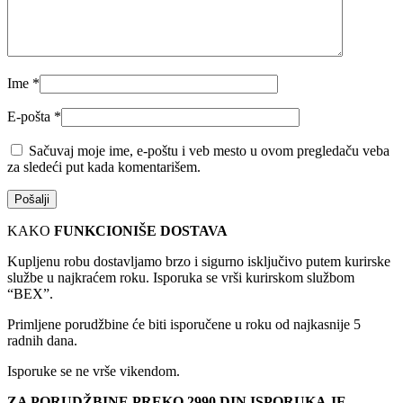
Ime
*
E-pošta
*
Sačuvaj moje ime, e-poštu i veb mesto u ovom pregledaču veba
za sledeći put kada komentarišem.
KAKO
FUNKCIONIŠE DOSTAVA
Kupljenu robu dostavljamo brzo i sigurno isključivo putem kurirske
službe u najkraćem roku. Isporuka se vrši kurirskom službom
“BEX”.
Primljene porudžbine će biti isporučene u roku od najkasnije 5
radnih dana.
Isporuke se ne vrše vikendom.
ZA PORUDŽBINE PREKO 2990 DIN ISPORUKA JE