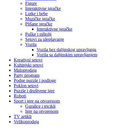
Figure
Interaktivne igračke
Lutke i bebe
Muzičke igračke
Plišane igračke
Interaktivne igračke
Puške i pištolji
Setovi za ulepšavanje
Vozila
Vozila bez daljinskog upravljanja
Vozila sa daljinskim upravljanjem
Kreativni setovi
Kuhinjski setovi
Maloprodaja
Party program
Podne puzzle i podloge
Poklon setovi
Puzzle i društvene igre
Roboti
Sport i igre na otvorenom
Guralice i tricikli
Igre na otvorenom
TV artikli
Velikoprodaja