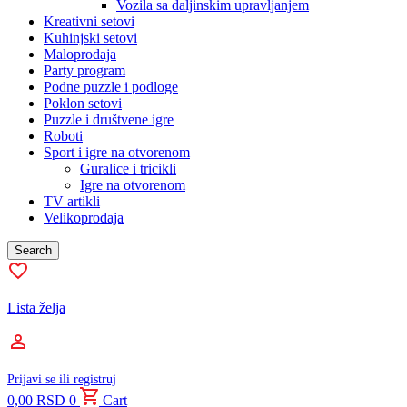
Vozila sa daljinskim upravljanjem
Kreativni setovi
Kuhinjski setovi
Maloprodaja
Party program
Podne puzzle i podloge
Poklon setovi
Puzzle i društvene igre
Roboti
Sport i igre na otvorenom
Guralice i tricikli
Igre na otvorenom
TV artikli
Velikoprodaja
Search
Lista želja
Prijavi se ili registruj
0,00
RSD
0
Cart