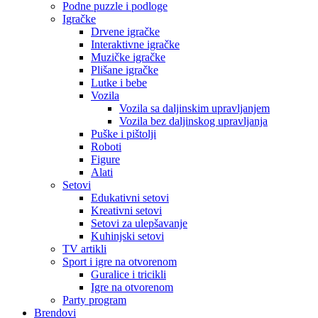
Podne puzzle i podloge
Igračke
Drvene igračke
Interaktivne igračke
Muzičke igračke
Plišane igračke
Lutke i bebe
Vozila
Vozila sa daljinskim upravljanjem
Vozila bez daljinskog upravljanja
Puške i pištolji
Roboti
Figure
Alati
Setovi
Edukativni setovi
Kreativni setovi
Setovi za ulepšavanje
Kuhinjski setovi
TV artikli
Sport i igre na otvorenom
Guralice i tricikli
Igre na otvorenom
Party program
Brendovi