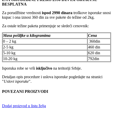
BESPLATNA
Za porudžbine vrednosti
ispod 2990 dinara
troškove isporuke snosi
kupac i ona iznosi 360 din za sve pakete do težine od 2kg.
Za ostale težine paketa primenjuje se sledeći cenovnik:
Masa pošiljke u kilogramima
Cena
0 – 2 kg
360din
2-5 kg
460 din
5-10 kg
620 din
10-20 kg
792din
Isporuka robe se vrši
isključivo
na teritoriji Srbije.
Detaljan opis procedure i uslova isporuke pogledajte na stranici
"
Uslovi isporuke
".
POVEZANI PROIZVODI
Dodaj proizvod u listu želja