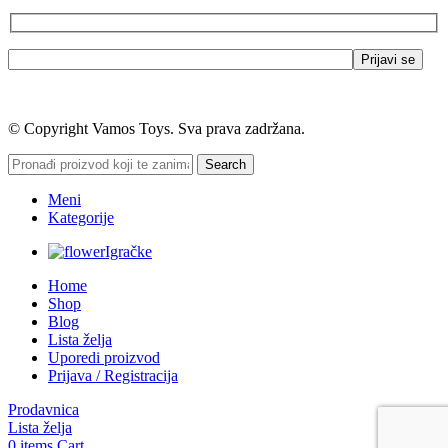
© Copyright Vamos Toys. Sva prava zadržana.
Search
Meni
Kategorije
Igračke
Home
Shop
Blog
Lista želja
Uporedi proizvod
Prijava / Registracija
Prodavnica
Lista želja
0
items
Cart