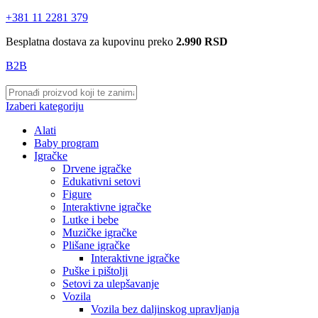
+381 11 2281 379
Besplatna dostava za kupovinu preko
2.990 RSD
B2B
Izaberi kategoriju
Alati
Baby program
Igračke
Drvene igračke
Edukativni setovi
Figure
Interaktivne igračke
Lutke i bebe
Muzičke igračke
Plišane igračke
Interaktivne igračke
Puške i pištolji
Setovi za ulepšavanje
Vozila
Vozila bez daljinskog upravljanja