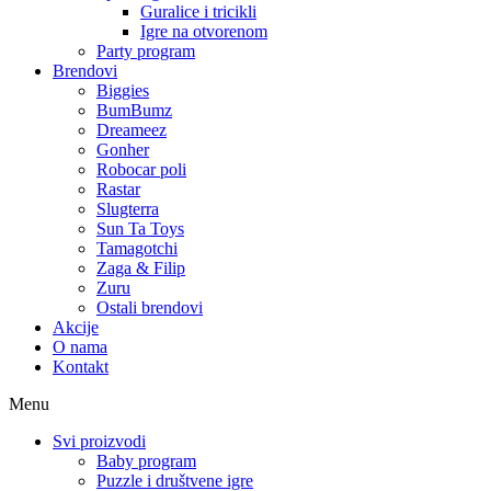
Guralice i tricikli
Igre na otvorenom
Party program
Brendovi
Biggies
BumBumz
Dreameez
Gonher
Robocar poli
Rastar
Slugterra
Sun Ta Toys
Tamagotchi
Zaga & Filip
Zuru
Ostali brendovi
Akcije
O nama
Kontakt
Menu
Svi proizvodi
Baby program
Puzzle i društvene igre