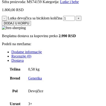
Šifra proizvoda:
MS74159
Kategorija:
Lutke i bebe
1.800,00
RSD
Lutka devojčica sa biciklom količina
DODAJ U KORPU
Besplatna dostava za kupovinu preko
2.990 RSD
Podeli na mrežama:
Dodatne informacije
Recenzije (0)
Dostava
Težina
0,58 kg
Brend
Generika
Pol
Devojčice
Uzrast
3+