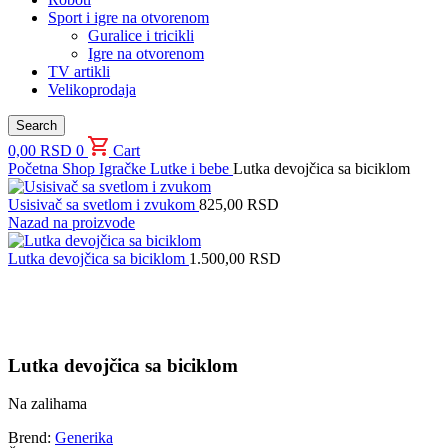
Sport i igre na otvorenom
Guralice i tricikli
Igre na otvorenom
TV artikli
Velikoprodaja
Search
0,00
RSD
0
Cart
Početna
Shop
Igračke
Lutke i bebe
Lutka devojčica sa biciklom
Usisivač sa svetlom i zvukom
825,00
RSD
Nazad na proizvode
Lutka devojčica sa biciklom
1.500,00
RSD
Uvećaj sliku proizvoda
Lutka devojčica sa biciklom
Na zalihama
Brend:
Generika