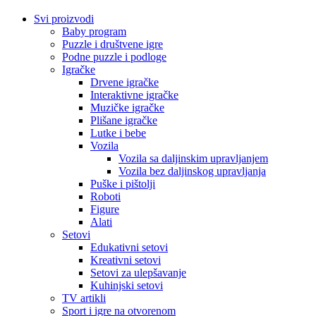
Svi proizvodi
Baby program
Puzzle i društvene igre
Podne puzzle i podloge
Igračke
Drvene igračke
Interaktivne igračke
Muzičke igračke
Plišane igračke
Lutke i bebe
Vozila
Vozila sa daljinskim upravljanjem
Vozila bez daljinskog upravljanja
Puške i pištolji
Roboti
Figure
Alati
Setovi
Edukativni setovi
Kreativni setovi
Setovi za ulepšavanje
Kuhinjski setovi
TV artikli
Sport i igre na otvorenom