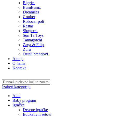
Biggies
BumBumz
Dreameez
Gonher
Robocar poli
Rastar
Slugterra
Sun Ta Toys
Tamagotchi
Zaga & Filip
Zuru
Ostali brendovi
Akcije
O nama
Kontakt
Izaberi kategoriju
Alati
Baby program
Igračke
Drvene igračke
Edukativni setovi