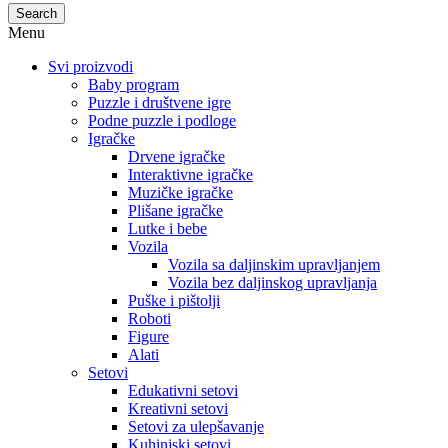
Search
Menu
Svi proizvodi
Baby program
Puzzle i društvene igre
Podne puzzle i podloge
Igračke
Drvene igračke
Interaktivne igračke
Muzičke igračke
Plišane igračke
Lutke i bebe
Vozila
Vozila sa daljinskim upravljanjem
Vozila bez daljinskog upravljanja
Puške i pištolji
Roboti
Figure
Alati
Setovi
Edukativni setovi
Kreativni setovi
Setovi za ulepšavanje
Kuhinjski setovi