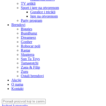
TV artikli
Sport i igre na otvorenom
Guralice i tricikli
Igre na otvorenom
Party program
Brendovi
Biggies
BumBumz
Dreameez
Gonher
Robocar poli
Rastar
Slugterra
Sun Ta Toys
Tamagotchi
Zaga & Filip
Zuru
Ostali brendovi
Akcije
O nama
Kontakt
Izaberi kategoriju