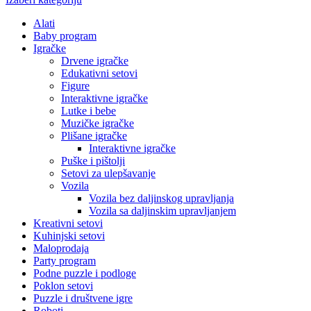
Alati
Baby program
Igračke
Drvene igračke
Edukativni setovi
Figure
Interaktivne igračke
Lutke i bebe
Muzičke igračke
Plišane igračke
Interaktivne igračke
Puške i pištolji
Setovi za ulepšavanje
Vozila
Vozila bez daljinskog upravljanja
Vozila sa daljinskim upravljanjem
Kreativni setovi
Kuhinjski setovi
Maloprodaja
Party program
Podne puzzle i podloge
Poklon setovi
Puzzle i društvene igre
Roboti