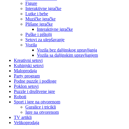
Figure
Interaktivne igračke
Lutke i bebe
Muzičke igračke
Plišane igračke
Interaktivne igračke
Puške i pištolji
Setovi za ulepšavanje
Vozila
Vozila bez daljinskog upravljanja
Vozila sa daljinskim upravljanjem
Kreativni setovi
Kuhinjski setovi
Maloprodaja
Party program
Podne puzzle i podloge
Poklon setovi
Puzzle i društvene igre
Roboti
Sport i igre na otvorenom
Guralice i tricikli
Igre na otvorenom
TV artikli
Velikoprodaja