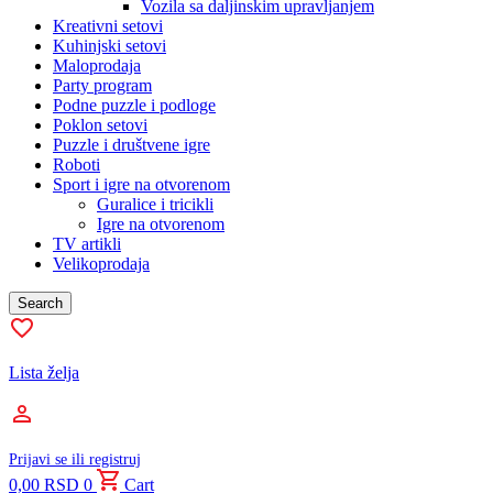
Vozila sa daljinskim upravljanjem
Kreativni setovi
Kuhinjski setovi
Maloprodaja
Party program
Podne puzzle i podloge
Poklon setovi
Puzzle i društvene igre
Roboti
Sport i igre na otvorenom
Guralice i tricikli
Igre na otvorenom
TV artikli
Velikoprodaja
Search
Lista želja
Prijavi se ili registruj
0,00
RSD
0
Cart