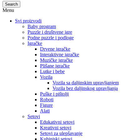
Search
Menu
Svi proizvodi
Baby program
Puzzle i društvene igre
Podne puzzle i podloge
Igračke
Drvene igračke
Interaktivne igračke
Muzičke igračke
Plišane igračke
Lutke i bebe
Vozila
Vozila sa daljinskim upravljanjem
Vozila bez daljinskog upravljanja
Puške i pištolji
Roboti
Figure
Alati
Setovi
Edukativni setovi
Kreativni setovi
Setovi za ulepšavanje
Kuhinjski setovi