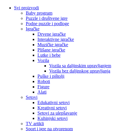
Svi proizvodi
Baby program
Puzzle i društvene igre
Podne puzzle i podloge
Igračke
Drvene igračke
Interaktivne igračke
Muzičke igračke
Plišane igračke
Lutke i bebe
Vozila
Vozila sa daljinskim upravljanjem
Vozila bez daljinskog upravljanja
Puške i pištolji
Roboti
Figure
Alati
Setovi
Edukativni setovi
Kreativni setovi
Setovi za ulepšavanje
Kuhinjski setovi
TV artikli
Sport i igre na otvorenom