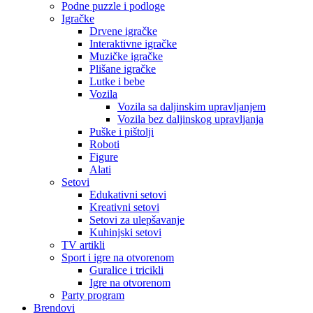
Podne puzzle i podloge
Igračke
Drvene igračke
Interaktivne igračke
Muzičke igračke
Plišane igračke
Lutke i bebe
Vozila
Vozila sa daljinskim upravljanjem
Vozila bez daljinskog upravljanja
Puške i pištolji
Roboti
Figure
Alati
Setovi
Edukativni setovi
Kreativni setovi
Setovi za ulepšavanje
Kuhinjski setovi
TV artikli
Sport i igre na otvorenom
Guralice i tricikli
Igre na otvorenom
Party program
Brendovi