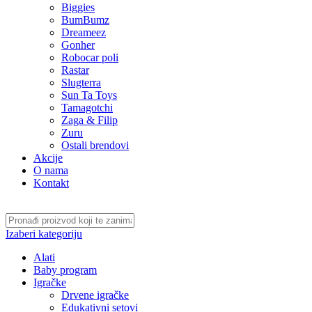
Biggies
BumBumz
Dreameez
Gonher
Robocar poli
Rastar
Slugterra
Sun Ta Toys
Tamagotchi
Zaga & Filip
Zuru
Ostali brendovi
Akcije
O nama
Kontakt
Izaberi kategoriju
Alati
Baby program
Igračke
Drvene igračke
Edukativni setovi