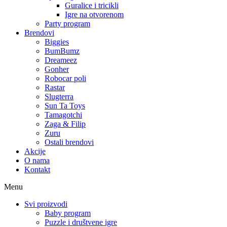
Guralice i tricikli
Igre na otvorenom
Party program
Brendovi
Biggies
BumBumz
Dreameez
Gonher
Robocar poli
Rastar
Slugterra
Sun Ta Toys
Tamagotchi
Zaga & Filip
Zuru
Ostali brendovi
Akcije
O nama
Kontakt
Menu
Svi proizvodi
Baby program
Puzzle i društvene igre