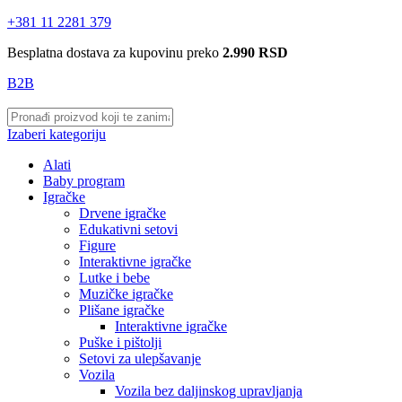
+381 11 2281 379
Besplatna dostava za kupovinu preko
2.990 RSD
B2B
Izaberi kategoriju
Alati
Baby program
Igračke
Drvene igračke
Edukativni setovi
Figure
Interaktivne igračke
Lutke i bebe
Muzičke igračke
Plišane igračke
Interaktivne igračke
Puške i pištolji
Setovi za ulepšavanje
Vozila
Vozila bez daljinskog upravljanja