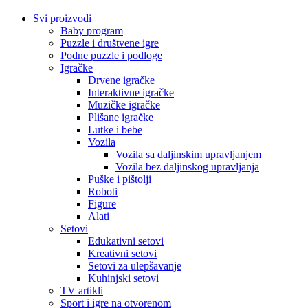
Svi proizvodi
Baby program
Puzzle i društvene igre
Podne puzzle i podloge
Igračke
Drvene igračke
Interaktivne igračke
Muzičke igračke
Plišane igračke
Lutke i bebe
Vozila
Vozila sa daljinskim upravljanjem
Vozila bez daljinskog upravljanja
Puške i pištolji
Roboti
Figure
Alati
Setovi
Edukativni setovi
Kreativni setovi
Setovi za ulepšavanje
Kuhinjski setovi
TV artikli
Sport i igre na otvorenom