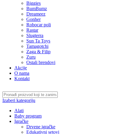
Biggies
BumBumz
Dreameez
Gonher
Robocar poli
Rastar
Slugterra
Sun Ta Toys
Tamagotchi
Zaga & Filip
Zuru
Ostali brendovi
Akcije
O nama
Kontakt
Izaberi kategoriju
Alati
Baby program
Igračke
Drvene igračke
Edukativni setovi