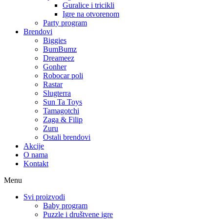
Guralice i tricikli
Igre na otvorenom
Party program
Brendovi
Biggies
BumBumz
Dreameez
Gonher
Robocar poli
Rastar
Slugterra
Sun Ta Toys
Tamagotchi
Zaga & Filip
Zuru
Ostali brendovi
Akcije
O nama
Kontakt
Menu
Svi proizvodi
Baby program
Puzzle i društvene igre