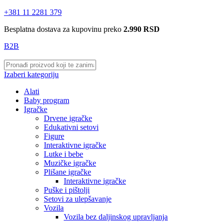
+381 11 2281 379
Besplatna dostava za kupovinu preko
2.990 RSD
B2B
Izaberi kategoriju
Alati
Baby program
Igračke
Drvene igračke
Edukativni setovi
Figure
Interaktivne igračke
Lutke i bebe
Muzičke igračke
Plišane igračke
Interaktivne igračke
Puške i pištolji
Setovi za ulepšavanje
Vozila
Vozila bez daljinskog upravljanja