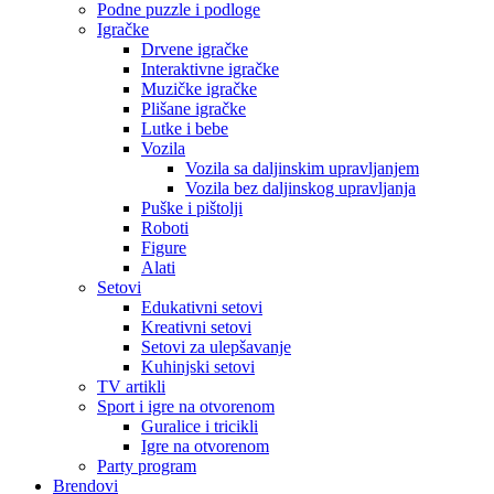
Podne puzzle i podloge
Igračke
Drvene igračke
Interaktivne igračke
Muzičke igračke
Plišane igračke
Lutke i bebe
Vozila
Vozila sa daljinskim upravljanjem
Vozila bez daljinskog upravljanja
Puške i pištolji
Roboti
Figure
Alati
Setovi
Edukativni setovi
Kreativni setovi
Setovi za ulepšavanje
Kuhinjski setovi
TV artikli
Sport i igre na otvorenom
Guralice i tricikli
Igre na otvorenom
Party program
Brendovi