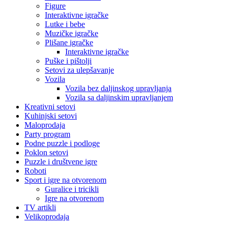
Figure
Interaktivne igračke
Lutke i bebe
Muzičke igračke
Plišane igračke
Interaktivne igračke
Puške i pištolji
Setovi za ulepšavanje
Vozila
Vozila bez daljinskog upravljanja
Vozila sa daljinskim upravljanjem
Kreativni setovi
Kuhinjski setovi
Maloprodaja
Party program
Podne puzzle i podloge
Poklon setovi
Puzzle i društvene igre
Roboti
Sport i igre na otvorenom
Guralice i tricikli
Igre na otvorenom
TV artikli
Velikoprodaja