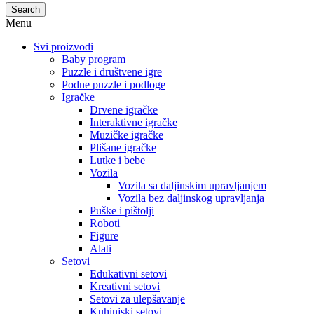
Search
Menu
Svi proizvodi
Baby program
Puzzle i društvene igre
Podne puzzle i podloge
Igračke
Drvene igračke
Interaktivne igračke
Muzičke igračke
Plišane igračke
Lutke i bebe
Vozila
Vozila sa daljinskim upravljanjem
Vozila bez daljinskog upravljanja
Puške i pištolji
Roboti
Figure
Alati
Setovi
Edukativni setovi
Kreativni setovi
Setovi za ulepšavanje
Kuhinjski setovi