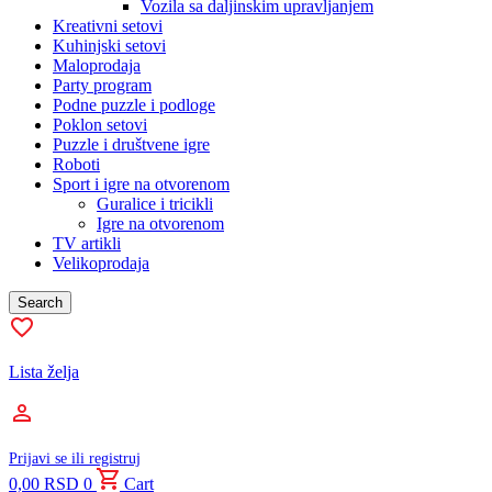
Vozila sa daljinskim upravljanjem
Kreativni setovi
Kuhinjski setovi
Maloprodaja
Party program
Podne puzzle i podloge
Poklon setovi
Puzzle i društvene igre
Roboti
Sport i igre na otvorenom
Guralice i tricikli
Igre na otvorenom
TV artikli
Velikoprodaja
Search
Lista želja
Prijavi se ili registruj
0,00
RSD
0
Cart