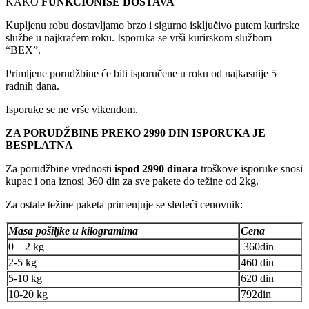
KAKO
FUNKCIONIŠE DOSTAVA
Kupljenu robu dostavljamo brzo i sigurno isključivo putem kurirske
službe u najkraćem roku. Isporuka se vrši kurirskom službom
“BEX”.
Primljene porudžbine će biti isporučene u roku od najkasnije 5
radnih dana.
Isporuke se ne vrše vikendom.
ZA PORUDŽBINE PREKO 2990 DIN ISPORUKA JE
BESPLATNA
Za porudžbine vrednosti
ispod 2990 dinara
troškove isporuke snosi
kupac i ona iznosi 360 din za sve pakete do težine od 2kg.
Za ostale težine paketa primenjuje se sledeći cenovnik:
Masa pošiljke u kilogramima
Cena
0 – 2 kg
360din
2-5 kg
460 din
5-10 kg
620 din
10-20 kg
792din