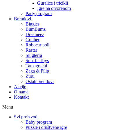
Guralice i tricikli
Igre na otvorenom
Party program
Brendovi
Biggies
BumBumz
Dreameez
Gonher
Robocar poli
Rastar
Slugterra
Sun Ta Toys
Tamagotchi
Zaga & Filip
Zuru
Ostali brendovi
Akcije
O nama
Kontakt
Menu
Svi proizvodi
Baby program
Puzzle i društvene igre