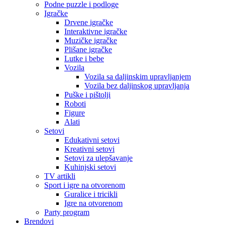
Podne puzzle i podloge
Igračke
Drvene igračke
Interaktivne igračke
Muzičke igračke
Plišane igračke
Lutke i bebe
Vozila
Vozila sa daljinskim upravljanjem
Vozila bez daljinskog upravljanja
Puške i pištolji
Roboti
Figure
Alati
Setovi
Edukativni setovi
Kreativni setovi
Setovi za ulepšavanje
Kuhinjski setovi
TV artikli
Sport i igre na otvorenom
Guralice i tricikli
Igre na otvorenom
Party program
Brendovi