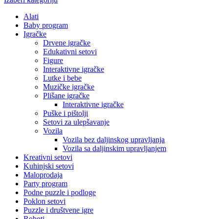
Alati
Baby program
Igračke
Drvene igračke
Edukativni setovi
Figure
Interaktivne igračke
Lutke i bebe
Muzičke igračke
Plišane igračke
Interaktivne igračke
Puške i pištolji
Setovi za ulepšavanje
Vozila
Vozila bez daljinskog upravljanja
Vozila sa daljinskim upravljanjem
Kreativni setovi
Kuhinjski setovi
Maloprodaja
Party program
Podne puzzle i podloge
Poklon setovi
Puzzle i društvene igre
Roboti