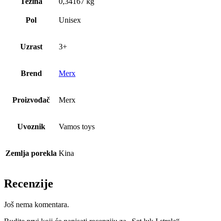
Težina
0,34167 kg
Pol
Unisex
Uzrast
3+
Brend
Merx
Proizvođač
Merx
Uvoznik
Vamos toys
Zemlja porekla
Kina
Recenzije
Još nema komentara.