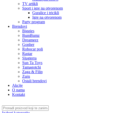
TV artikli
Sport i igre na otvorenom
Guralice i tricikli
Igre na otvorenom
Party program
Brendovi
Biggies
BumBumz
Dreameez
Gonher
Robocar poli
Rastar
Slugterra
Sun Ta Toys
Tamagotchi
Zaga & Filip
Zuru
Ostali brendovi
Akcije
O nama
Kontakt
Izaberi kategoriju