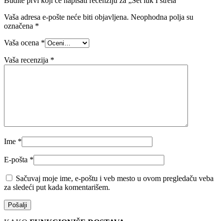
Budite prvi koji će napisati recenziju za „Set luk I strela“
Vaša adresa e-pošte neće biti objavljena.
Neophodna polja su
označena
*
Vaša ocena
*
Vaša recenzija
*
Ime
*
E-pošta
*
Sačuvaj moje ime, e-poštu i veb mesto u ovom pregledaču veba
za sledeći put kada komentarišem.