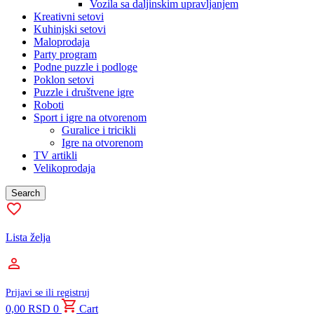
Vozila sa daljinskim upravljanjem
Kreativni setovi
Kuhinjski setovi
Maloprodaja
Party program
Podne puzzle i podloge
Poklon setovi
Puzzle i društvene igre
Roboti
Sport i igre na otvorenom
Guralice i tricikli
Igre na otvorenom
TV artikli
Velikoprodaja
Search
Lista želja
Prijavi se ili registruj
0,00
RSD
0
Cart