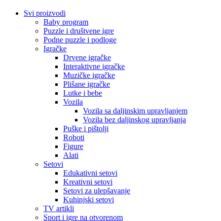
Svi proizvodi
Baby program
Puzzle i društvene igre
Podne puzzle i podloge
Igračke
Drvene igračke
Interaktivne igračke
Muzičke igračke
Plišane igračke
Lutke i bebe
Vozila
Vozila sa daljinskim upravljanjem
Vozila bez daljinskog upravljanja
Puške i pištolji
Roboti
Figure
Alati
Setovi
Edukativni setovi
Kreativni setovi
Setovi za ulepšavanje
Kuhinjski setovi
TV artikli
Sport i igre na otvorenom