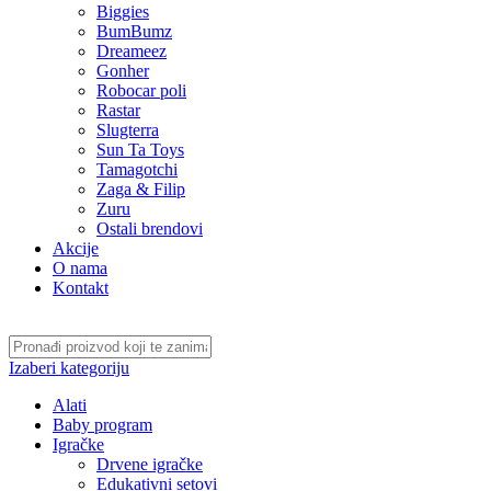
Biggies
BumBumz
Dreameez
Gonher
Robocar poli
Rastar
Slugterra
Sun Ta Toys
Tamagotchi
Zaga & Filip
Zuru
Ostali brendovi
Akcije
O nama
Kontakt
Izaberi kategoriju
Alati
Baby program
Igračke
Drvene igračke
Edukativni setovi