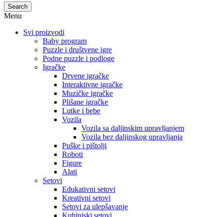
Search
Menu
Svi proizvodi
Baby program
Puzzle i društvene igre
Podne puzzle i podloge
Igračke
Drvene igračke
Interaktivne igračke
Muzičke igračke
Plišane igračke
Lutke i bebe
Vozila
Vozila sa daljinskim upravljanjem
Vozila bez daljinskog upravljanja
Puške i pištolji
Roboti
Figure
Alati
Setovi
Edukativni setovi
Kreativni setovi
Setovi za ulepšavanje
Kuhinjski setovi