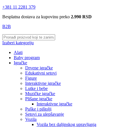
+381 11 2281 379
Besplatna dostava za kupovinu preko
2.990 RSD
B2B
Izaberi kategoriju
Alati
Baby program
Igračke
Drvene igračke
Edukativni setovi
Figure
Interaktivne igračke
Lutke i bebe
Muzičke igračke
Plišane igračke
Interaktivne igračke
Puške i pištolji
Setovi za ulepšavanje
Vozila
Vozila bez daljinskog upravljanja