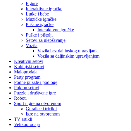
Figure
Interaktivne igračke
Lutke i bebe
Muzičke igračke
Plišane igračke
Interaktivne igračke
Puške i pištolji
Setovi za ulepšavanje
Vozila
Vozila bez daljinskog upravljanja
Vozila sa daljinskim upravljanjem
Kreativni setovi
Kuhinjski setovi
Maloprodaja
Party program
Podne puzzle i podloge
Poklon setovi
Puzzle i društvene igre
Roboti
Sport i igre na otvorenom
Guralice i tricikli
Igre na otvorenom
TV artikli
Velikoprodaja