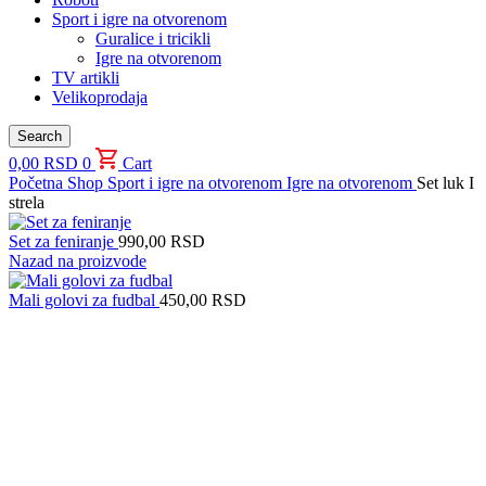
Sport i igre na otvorenom
Guralice i tricikli
Igre na otvorenom
TV artikli
Velikoprodaja
Search
0,00
RSD
0
Cart
Početna
Shop
Sport i igre na otvorenom
Igre na otvorenom
Set luk I
strela
Set za feniranje
990,00
RSD
Nazad na proizvode
Mali golovi za fudbal
450,00
RSD
Uvećaj sliku proizvoda