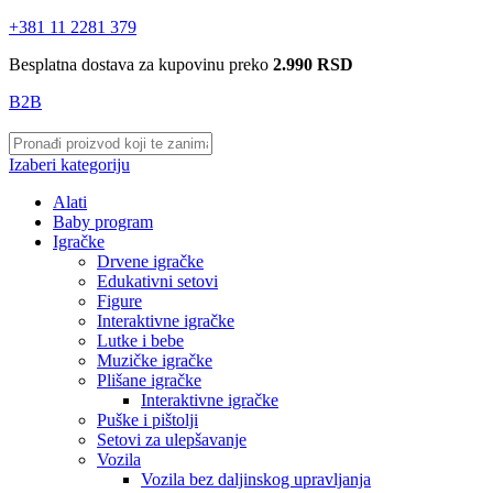
+381 11 2281 379
Besplatna dostava za kupovinu preko
2.990 RSD
B2B
Izaberi kategoriju
Alati
Baby program
Igračke
Drvene igračke
Edukativni setovi
Figure
Interaktivne igračke
Lutke i bebe
Muzičke igračke
Plišane igračke
Interaktivne igračke
Puške i pištolji
Setovi za ulepšavanje
Vozila
Vozila bez daljinskog upravljanja