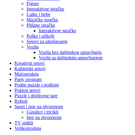
Figure
Interaktivne igračke
Lutke i bebe
Muzičke igračke
Plišane igračke
Interaktivne igračke
Puške i pištolji
Setovi za ulepšavanje
Vozila
Vozila bez daljinskog upravljanja
Vozila sa daljinskim upravljanjem
Kreativni setovi
Kuhinjski setovi
Maloprodaja
Party program
Podne puzzle i podloge
Poklon setovi
Puzzle i društvene igre
Roboti
Sport i igre na otvorenom
Guralice i tricikli
Igre na otvorenom
TV artikli
Velikoprodaja