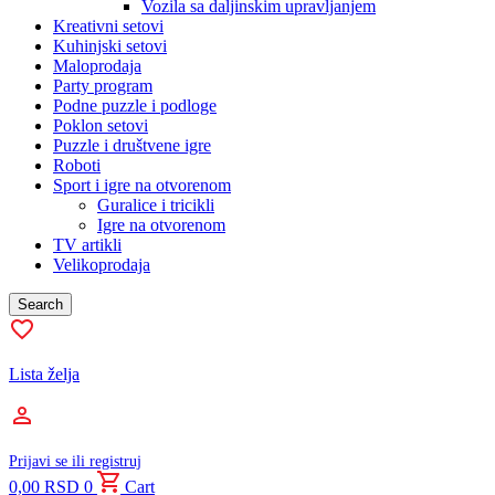
Vozila sa daljinskim upravljanjem
Kreativni setovi
Kuhinjski setovi
Maloprodaja
Party program
Podne puzzle i podloge
Poklon setovi
Puzzle i društvene igre
Roboti
Sport i igre na otvorenom
Guralice i tricikli
Igre na otvorenom
TV artikli
Velikoprodaja
Search
Lista želja
Prijavi se ili registruj
0,00
RSD
0
Cart