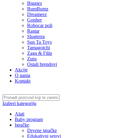
Biggies
BumBumz
Dreameez
Gonher
Robocar poli
Rastar
Slugterra
Sun Ta Toys
Tamagotchi
Zaga & Filip
Zuru
Ostali brendovi
Akcije
O nama
Kontakt
Izaberi kategoriju
Alati
Baby program
Igračke
Drvene igračke
Edukativni setovi