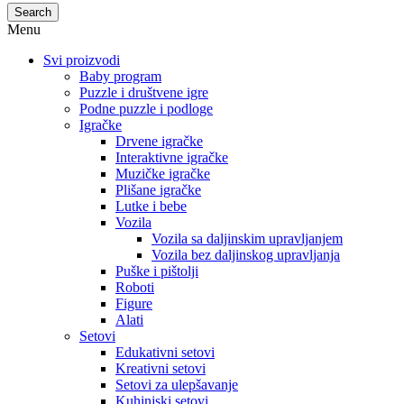
Search
Menu
Svi proizvodi
Baby program
Puzzle i društvene igre
Podne puzzle i podloge
Igračke
Drvene igračke
Interaktivne igračke
Muzičke igračke
Plišane igračke
Lutke i bebe
Vozila
Vozila sa daljinskim upravljanjem
Vozila bez daljinskog upravljanja
Puške i pištolji
Roboti
Figure
Alati
Setovi
Edukativni setovi
Kreativni setovi
Setovi za ulepšavanje
Kuhinjski setovi