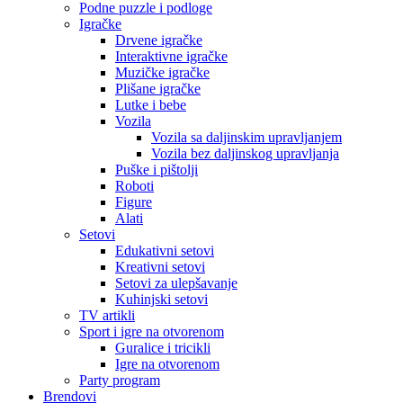
Podne puzzle i podloge
Igračke
Drvene igračke
Interaktivne igračke
Muzičke igračke
Plišane igračke
Lutke i bebe
Vozila
Vozila sa daljinskim upravljanjem
Vozila bez daljinskog upravljanja
Puške i pištolji
Roboti
Figure
Alati
Setovi
Edukativni setovi
Kreativni setovi
Setovi za ulepšavanje
Kuhinjski setovi
TV artikli
Sport i igre na otvorenom
Guralice i tricikli
Igre na otvorenom
Party program
Brendovi