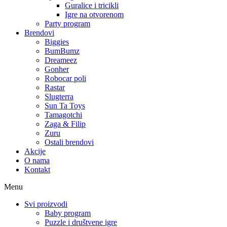
Guralice i tricikli
Igre na otvorenom
Party program
Brendovi
Biggies
BumBumz
Dreameez
Gonher
Robocar poli
Rastar
Slugterra
Sun Ta Toys
Tamagotchi
Zaga & Filip
Zuru
Ostali brendovi
Akcije
O nama
Kontakt
Menu
Svi proizvodi
Baby program
Puzzle i društvene igre