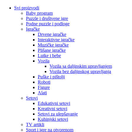
Svi proizvodi
Baby program
Puzzle i društvene igre
Podne puzzle i podloge
Igračke
Drvene igračke
Interaktivne igračke
Muzičke igračke
Plišane igračke
Lutke i bebe
Vozila
Vozila sa daljinskim upravljanjem
Vozila bez daljinskog upravljanja
Puške i pištolji
Roboti
Figure
Alati
Setovi
Edukativni setovi
Kreativni setovi
Setovi za ulepšavanje
Kuhinjski setovi
TV artikli
Sport i igre na otvorenom