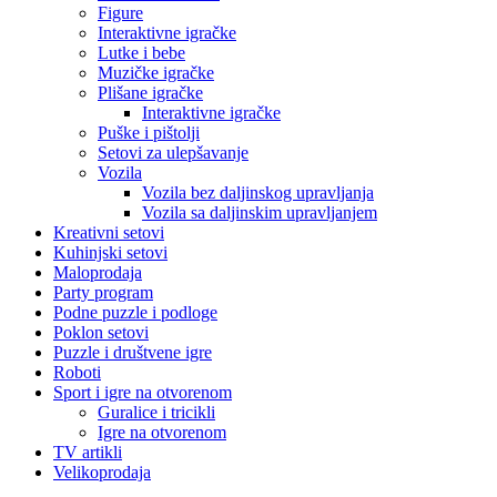
Figure
Interaktivne igračke
Lutke i bebe
Muzičke igračke
Plišane igračke
Interaktivne igračke
Puške i pištolji
Setovi za ulepšavanje
Vozila
Vozila bez daljinskog upravljanja
Vozila sa daljinskim upravljanjem
Kreativni setovi
Kuhinjski setovi
Maloprodaja
Party program
Podne puzzle i podloge
Poklon setovi
Puzzle i društvene igre
Roboti
Sport i igre na otvorenom
Guralice i tricikli
Igre na otvorenom
TV artikli
Velikoprodaja