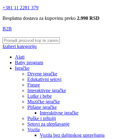
+381 11 2281 379
Besplatna dostava za kupovinu preko
2.990 RSD
B2B
Izaberi kategoriju
Alati
Baby program
Igračke
Drvene igračke
Edukativni setovi
Figure
Interaktivne igračke
Lutke i bebe
Muzičke igračke
Plišane igračke
Interaktivne igračke
Puške i pištolji
Setovi za ulepšavanje
Vozila
Vozila bez daljinskog upravljanja