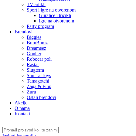
TV artikli
Sport i igre na otvorenom
Guralice i tricikli
Igre na otvorenom
Party program
Brendovi
Biggies
BumBumz
Dreameez
Gonher
Robocar poli
Rastar
Slugterra
Sun Ta Toys
Tamagotchi
Zaga & Filip
Zuru
Ostali brendovi
Akcije
O nama
Kontakt
Izaberi kategoriju