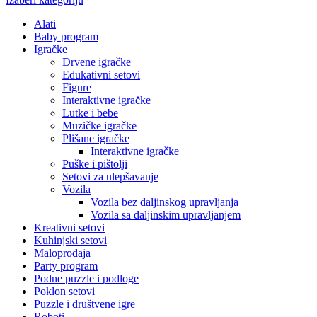
Alati
Baby program
Igračke
Drvene igračke
Edukativni setovi
Figure
Interaktivne igračke
Lutke i bebe
Muzičke igračke
Plišane igračke
Interaktivne igračke
Puške i pištolji
Setovi za ulepšavanje
Vozila
Vozila bez daljinskog upravljanja
Vozila sa daljinskim upravljanjem
Kreativni setovi
Kuhinjski setovi
Maloprodaja
Party program
Podne puzzle i podloge
Poklon setovi
Puzzle i društvene igre
Roboti