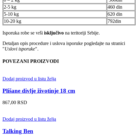
2-5 kg
460 din
5-10 kg
620 din
10-20 kg
792din
Isporuka robe se vrši
isključivo
na teritoriji Srbije.
Detaljan opis procedure i uslova isporuke pogledajte na stranici
"
Uslovi isporuke
".
POVEZANI PROIZVODI
Dodaj proizvod u listu želja
Plišane divlje životinje 18 cm
867,00
RSD
Dodaj proizvod u listu želja
Talking Ben