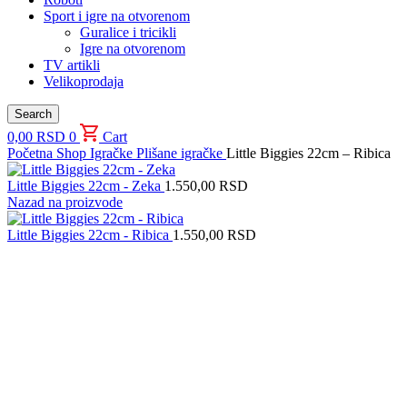
Sport i igre na otvorenom
Guralice i tricikli
Igre na otvorenom
TV artikli
Velikoprodaja
Search
0,00
RSD
0
Cart
Početna
Shop
Igračke
Plišane igračke
Little Biggies 22cm – Ribica
Little Biggies 22cm - Zeka
1.550,00
RSD
Nazad na proizvode
Little Biggies 22cm - Ribica
1.550,00
RSD