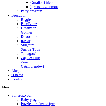
Guralice i tricikli
Igre na otvorenom
Party program
Brendovi
Biggies
BumBumz
Dreameez
Gonher
Robocar poli
Rastar
Slugterra
Sun Ta Toys
Tamagotchi
Zaga & Filip
Zuru
Ostali brendovi
Akcije
O nama
Kontakt
Menu
Svi proizvodi
Baby program
Puzzle i društvene igre