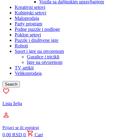
Vozila sa daljinskim upravljanjem
Kreativni setovi
Kuhinjski setovi
Maloprodaja
Party program
Podne puzzle i podloge
Poklon setovi
Puzzle i društvene igre
Roboti
Sport i igre na otvorenom
Guralice i tricikli
Igre na otvorenom
TV artikli
Velikoprodaja
Search
Lista želja
Prijavi se ili registruj
0,00
RSD
0
Cart