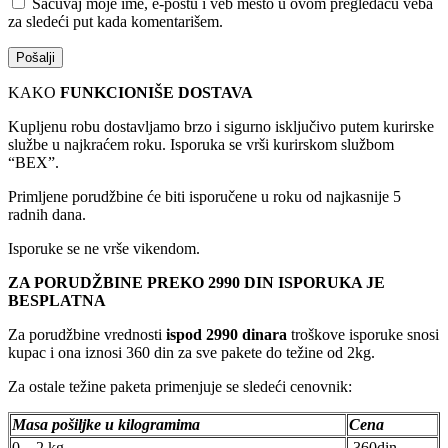
Sačuvaj moje ime, e-poštu i veb mesto u ovom pregledaču veba
za sledeći put kada komentarišem.
KAKO
FUNKCIONIŠE DOSTAVA
Kupljenu robu dostavljamo brzo i sigurno isključivo putem kurirske
službe u najkraćem roku. Isporuka se vrši kurirskom službom
“BEX”.
Primljene porudžbine će biti isporučene u roku od najkasnije 5
radnih dana.
Isporuke se ne vrše vikendom.
ZA PORUDŽBINE PREKO 2990 DIN ISPORUKA JE
BESPLATNA
Za porudžbine vrednosti
ispod 2990 dinara
troškove isporuke snosi
kupac i ona iznosi 360 din za sve pakete do težine od 2kg.
Za ostale težine paketa primenjuje se sledeći cenovnik:
Masa pošiljke u kilogramima
Cena
0 – 2 kg
360din