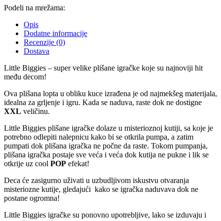
Podeli na mrežama:
Opis
Dodatne informacije
Recenzije (0)
Dostava
Little Biggies – super velike plišane igračke koje su najnoviji hit
među decom!
Ova plišana lopta u obliku kuce izrađena je od najmekšeg materijala,
idealna za grljenje i igru. Kada se naduva, raste dok ne dostigne
XXL
veličinu.
Little Biggies plišane igračke dolaze u misterioznoj kutiji, sa koje je
potrebno odlepiti nalepnicu kako bi se otkrila pumpa, a zatim
pumpati dok plišana igračka ne počne da raste. Tokom pumpanja,
plišana igračka postaje sve veća i veća dok kutija ne pukne i lik se
otkrije uz cool
POP
efekat!
Deca će zasigurno uživati u uzbudljivom iskustvu otvaranja
misteriozne kutije, gledajući kako se igračka naduvava dok ne
postane ogromna!
Little Biggies igračke su ponovno upotrebljive, lako se izduvaju i