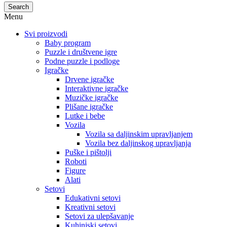
Search
Menu
Svi proizvodi
Baby program
Puzzle i društvene igre
Podne puzzle i podloge
Igračke
Drvene igračke
Interaktivne igračke
Muzičke igračke
Plišane igračke
Lutke i bebe
Vozila
Vozila sa daljinskim upravljanjem
Vozila bez daljinskog upravljanja
Puške i pištolji
Roboti
Figure
Alati
Setovi
Edukativni setovi
Kreativni setovi
Setovi za ulepšavanje
Kuhinjski setovi