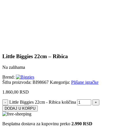
Uvećaj sliku proizvoda
Little Biggies 22cm – Ribica
Na zalihama
Brend:
Šifra proizvoda:
BI98667
Kategorija:
Plišane igračke
1.860,00
RSD
Little Biggies 22cm - Ribica količina
DODAJ U KORPU
Besplatna dostava za kupovinu preko
2.990 RSD