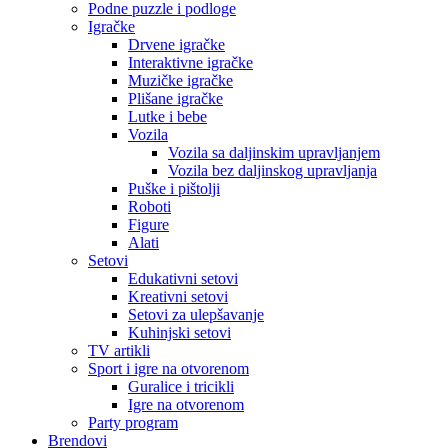
Podne puzzle i podloge
Igračke
Drvene igračke
Interaktivne igračke
Muzičke igračke
Plišane igračke
Lutke i bebe
Vozila
Vozila sa daljinskim upravljanjem
Vozila bez daljinskog upravljanja
Puške i pištolji
Roboti
Figure
Alati
Setovi
Edukativni setovi
Kreativni setovi
Setovi za ulepšavanje
Kuhinjski setovi
TV artikli
Sport i igre na otvorenom
Guralice i tricikli
Igre na otvorenom
Party program
Brendovi