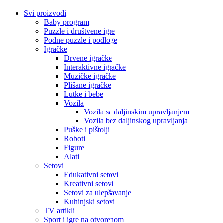
Svi proizvodi
Baby program
Puzzle i društvene igre
Podne puzzle i podloge
Igračke
Drvene igračke
Interaktivne igračke
Muzičke igračke
Plišane igračke
Lutke i bebe
Vozila
Vozila sa daljinskim upravljanjem
Vozila bez daljinskog upravljanja
Puške i pištolji
Roboti
Figure
Alati
Setovi
Edukativni setovi
Kreativni setovi
Setovi za ulepšavanje
Kuhinjski setovi
TV artikli
Sport i igre na otvorenom