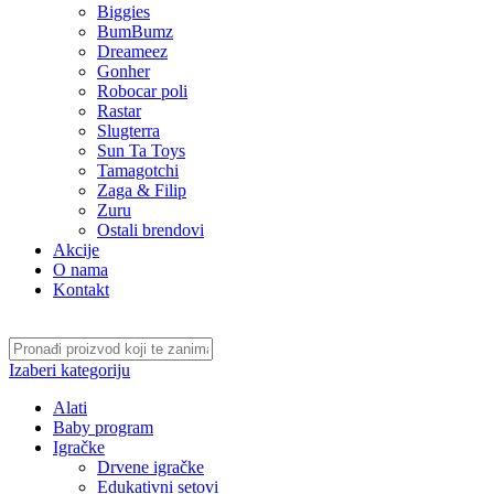
Biggies
BumBumz
Dreameez
Gonher
Robocar poli
Rastar
Slugterra
Sun Ta Toys
Tamagotchi
Zaga & Filip
Zuru
Ostali brendovi
Akcije
O nama
Kontakt
Izaberi kategoriju
Alati
Baby program
Igračke
Drvene igračke
Edukativni setovi