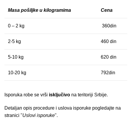
Masa pošiljke u kilogramima
Cena
0 – 2 kg
360din
2-5 kg
460 din
5-10 kg
620 din
10-20 kg
792din
Isporuka robe se vrši
isključivo
na teritoriji Srbije.
Detaljan opis procedure i uslova isporuke pogledajte na
stranici "
Uslovi isporuke
".