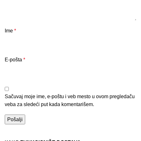
Ime
*
E-pošta
*
Sačuvaj moje ime, e-poštu i veb mesto u ovom pregledaču
veba za sledeći put kada komentarišem.