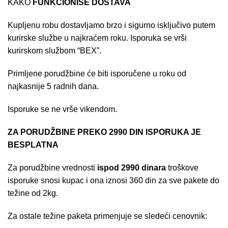
KAKO
FUNKCIONIŠE DOSTAVA
Kupljenu robu dostavljamo brzo i sigurno isključivo putem
kurirske službe u najkraćem roku. Isporuka se vrši
kurirskom službom “BEX”.
Primljene porudžbine će biti isporučene u roku od
najkasnije 5 radnih dana.
Isporuke se ne vrše vikendom.
ZA PORUDŽBINE PREKO 2990 DIN ISPORUKA JE
BESPLATNA
Za porudžbine vrednosti
ispod 2990 dinara
troškove
isporuke snosi kupac i ona iznosi 360 din za sve pakete do
težine od 2kg.
Za ostale težine paketa primenjuje se sledeći cenovnik: