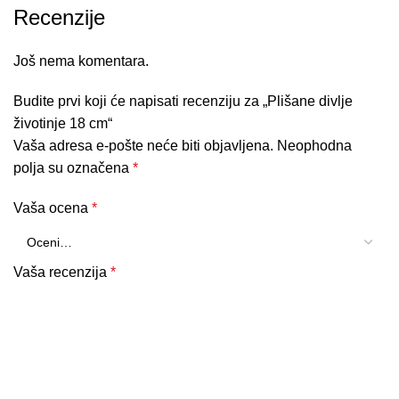
Recenzije
Još nema komentara.
Budite prvi koji će napisati recenziju za „Plišane divlje
životinje 18 cm“
Vaša adresa e-pošte neće biti objavljena.
Neophodna
polja su označena
*
Vaša ocena
*
Vaša recenzija
*