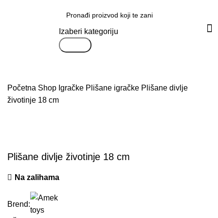
Svi proizvodi
Izaberi kategoriju
Search
Početna
Shop
Igračke
Plišane igračke
Plišane divlje
životinje 18 cm
Uvećaj sliku proizvoda
Plišane divlje životinje 18 cm
Na zalihama
Brend: