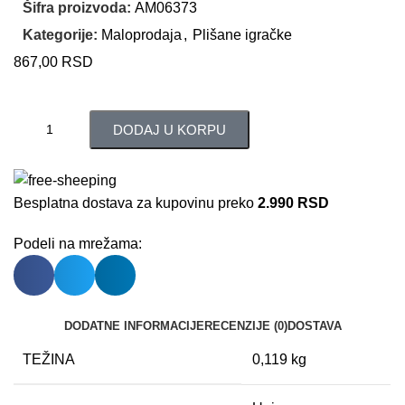
Šifra proizvoda:
AM06373
Kategorije:
Maloprodaja
,
Plišane igračke
867,00
RSD
DODAJ U KORPU
Besplatna dostava za kupovinu preko
2.990 RSD
Podeli na mrežama:
DODATNE INFORMACIJE
RECENZIJE (0)
DOSTAVA
TEŽINA
0,119 kg