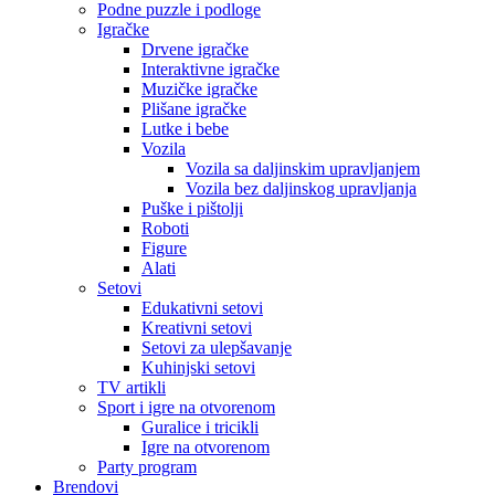
Podne puzzle i podloge
Igračke
Drvene igračke
Interaktivne igračke
Muzičke igračke
Plišane igračke
Lutke i bebe
Vozila
Vozila sa daljinskim upravljanjem
Vozila bez daljinskog upravljanja
Puške i pištolji
Roboti
Figure
Alati
Setovi
Edukativni setovi
Kreativni setovi
Setovi za ulepšavanje
Kuhinjski setovi
TV artikli
Sport i igre na otvorenom
Guralice i tricikli
Igre na otvorenom
Party program
Brendovi