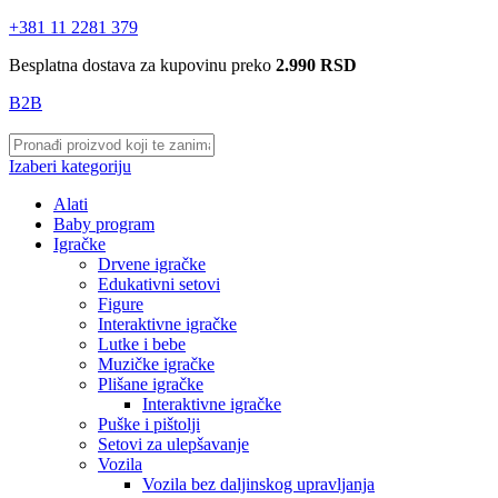
+381 11 2281 379
Besplatna dostava za kupovinu preko
2.990 RSD
B2B
Izaberi kategoriju
Alati
Baby program
Igračke
Drvene igračke
Edukativni setovi
Figure
Interaktivne igračke
Lutke i bebe
Muzičke igračke
Plišane igračke
Interaktivne igračke
Puške i pištolji
Setovi za ulepšavanje
Vozila
Vozila bez daljinskog upravljanja