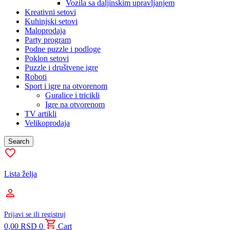
Vozila sa daljinskim upravljanjem
Kreativni setovi
Kuhinjski setovi
Maloprodaja
Party program
Podne puzzle i podloge
Poklon setovi
Puzzle i društvene igre
Roboti
Sport i igre na otvorenom
Guralice i tricikli
Igre na otvorenom
TV artikli
Velikoprodaja
Search
Lista želja
Prijavi se ili registruj
0,00
RSD
0
Cart