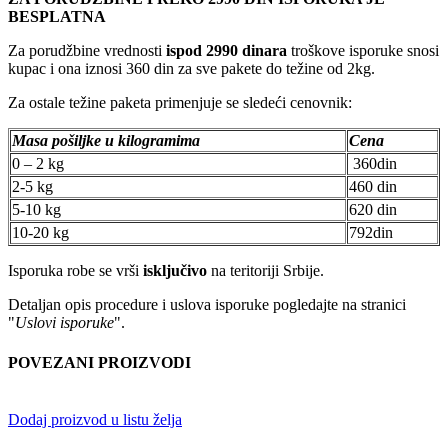
BESPLATNA
Za porudžbine vrednosti
ispod 2990 dinara
troškove isporuke snosi
kupac i ona iznosi 360 din za sve pakete do težine od 2kg.
Za ostale težine paketa primenjuje se sledeći cenovnik:
Masa pošiljke u kilogramima
Cena
0 – 2 kg
360din
2-5 kg
460 din
5-10 kg
620 din
10-20 kg
792din
Isporuka robe se vrši
isključivo
na teritoriji Srbije.
Detaljan opis procedure i uslova isporuke pogledajte na stranici
"
Uslovi isporuke
".
POVEZANI PROIZVODI
Dodaj proizvod u listu želja