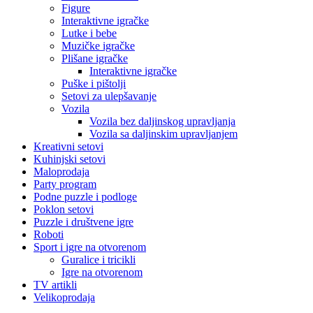
Figure
Interaktivne igračke
Lutke i bebe
Muzičke igračke
Plišane igračke
Interaktivne igračke
Puške i pištolji
Setovi za ulepšavanje
Vozila
Vozila bez daljinskog upravljanja
Vozila sa daljinskim upravljanjem
Kreativni setovi
Kuhinjski setovi
Maloprodaja
Party program
Podne puzzle i podloge
Poklon setovi
Puzzle i društvene igre
Roboti
Sport i igre na otvorenom
Guralice i tricikli
Igre na otvorenom
TV artikli
Velikoprodaja