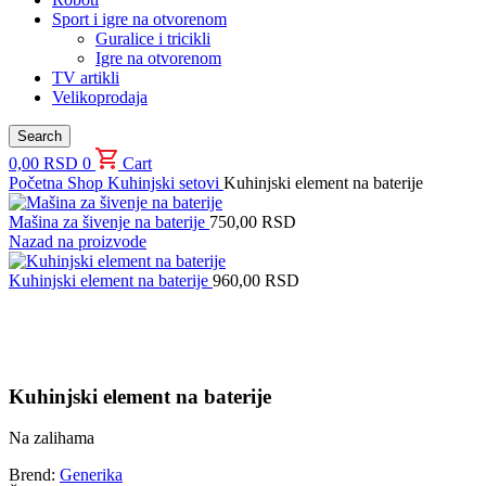
Sport i igre na otvorenom
Guralice i tricikli
Igre na otvorenom
TV artikli
Velikoprodaja
Search
0,00
RSD
0
Cart
Početna
Shop
Kuhinjski setovi
Kuhinjski element na baterije
Mašina za šivenje na baterije
750,00
RSD
Nazad na proizvode
Kuhinjski element na baterije
960,00
RSD
Uvećaj sliku proizvoda
Kuhinjski element na baterije
Na zalihama
Brend:
Generika