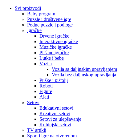
Svi proizvodi
Baby program
Puzzle i društvene igre
Podne puzzle i podloge
Igračke
Drvene igračke
Interaktivne igračke
Muzičke igračke
Plišane igračke
Lutke i bebe
Vozila
Vozila sa daljinskim upravljanjem
Vozila bez daljinskog upravljanja
Puške i pištolji
Roboti
Figure
Alati
Setovi
Edukativni setovi
Kreativni setovi
Setovi za ulepšavanje
Kuhinjski setovi
TV artikli
Sport i igre na otvorenom