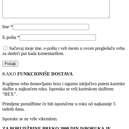
Ime
*
E-pošta
*
Sačuvaj moje ime, e-poštu i veb mesto u ovom pregledaču veba
za sledeći put kada komentarišem.
KAKO
FUNKCIONIŠE DOSTAVA
Kupljenu robu dostavljamo brzo i sigurno isključivo putem kurirske
službe u najkraćem roku. Isporuka se vrši kurirskom službom
“BEX”.
Primljene porudžbine će biti isporučene u roku od najkasnije 5
radnih dana.
Isporuke se ne vrše vikendom.
ZA PORUDŽBINE PREKO 2990 DIN ISPORUKA JE