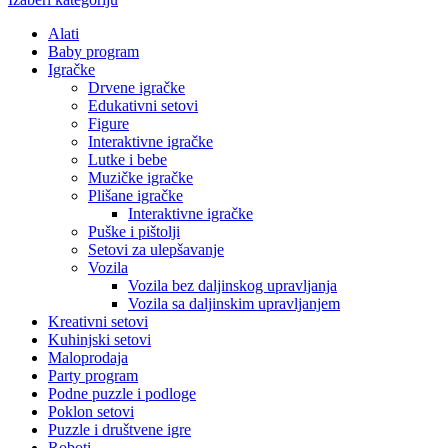
Alati
Baby program
Igračke
Drvene igračke
Edukativni setovi
Figure
Interaktivne igračke
Lutke i bebe
Muzičke igračke
Plišane igračke
Interaktivne igračke
Puške i pištolji
Setovi za ulepšavanje
Vozila
Vozila bez daljinskog upravljanja
Vozila sa daljinskim upravljanjem
Kreativni setovi
Kuhinjski setovi
Maloprodaja
Party program
Podne puzzle i podloge
Poklon setovi
Puzzle i društvene igre
Roboti