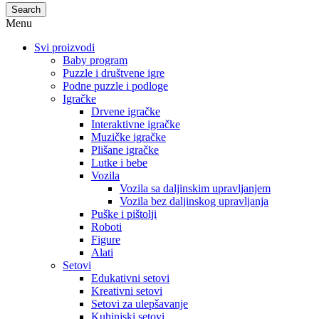
Search
Menu
Svi proizvodi
Baby program
Puzzle i društvene igre
Podne puzzle i podloge
Igračke
Drvene igračke
Interaktivne igračke
Muzičke igračke
Plišane igračke
Lutke i bebe
Vozila
Vozila sa daljinskim upravljanjem
Vozila bez daljinskog upravljanja
Puške i pištolji
Roboti
Figure
Alati
Setovi
Edukativni setovi
Kreativni setovi
Setovi za ulepšavanje
Kuhinjski setovi