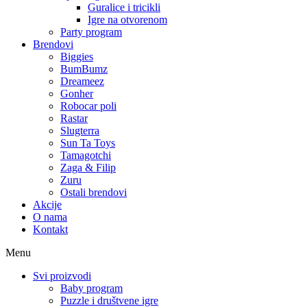
Guralice i tricikli
Igre na otvorenom
Party program
Brendovi
Biggies
BumBumz
Dreameez
Gonher
Robocar poli
Rastar
Slugterra
Sun Ta Toys
Tamagotchi
Zaga & Filip
Zuru
Ostali brendovi
Akcije
O nama
Kontakt
Menu
Svi proizvodi
Baby program
Puzzle i društvene igre