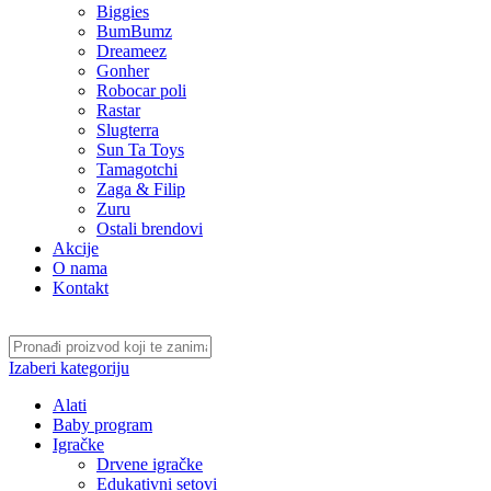
Biggies
BumBumz
Dreameez
Gonher
Robocar poli
Rastar
Slugterra
Sun Ta Toys
Tamagotchi
Zaga & Filip
Zuru
Ostali brendovi
Akcije
O nama
Kontakt
Izaberi kategoriju
Alati
Baby program
Igračke
Drvene igračke
Edukativni setovi