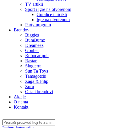
TV artikli
Sport i igre na otvorenom
Guralice i tricikli
Igre na otvorenom
Party program
Brendovi
Biggies
BumBumz
Dreameez
Gonher
Robocar poli
Rastar
Slugterra
Sun Ta Toys
Tamagotchi
Zaga & Filip
Zuru
Ostali brendovi
Akcije
O nama
Kontakt
Izaberi kategoriju