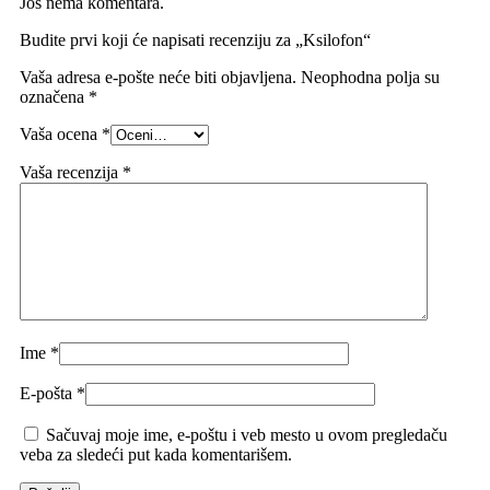
Još nema komentara.
Budite prvi koji će napisati recenziju za „Ksilofon“
Vaša adresa e-pošte neće biti objavljena.
Neophodna polja su
označena
*
Vaša ocena
*
Vaša recenzija
*
Ime
*
E-pošta
*
Sačuvaj moje ime, e-poštu i veb mesto u ovom pregledaču
veba za sledeći put kada komentarišem.