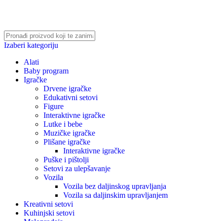
Izaberi kategoriju
Alati
Baby program
Igračke
Drvene igračke
Edukativni setovi
Figure
Interaktivne igračke
Lutke i bebe
Muzičke igračke
Plišane igračke
Interaktivne igračke
Puške i pištolji
Setovi za ulepšavanje
Vozila
Vozila bez daljinskog upravljanja
Vozila sa daljinskim upravljanjem
Kreativni setovi
Kuhinjski setovi