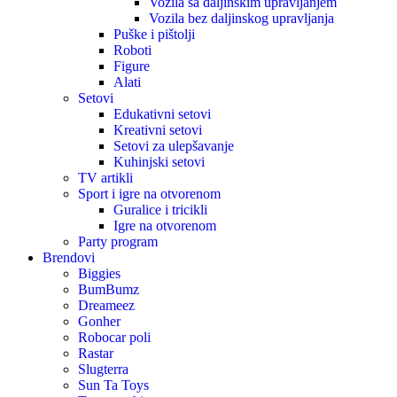
Vozila sa daljinskim upravljanjem
Vozila bez daljinskog upravljanja
Puške i pištolji
Roboti
Figure
Alati
Setovi
Edukativni setovi
Kreativni setovi
Setovi za ulepšavanje
Kuhinjski setovi
TV artikli
Sport i igre na otvorenom
Guralice i tricikli
Igre na otvorenom
Party program
Brendovi
Biggies
BumBumz
Dreameez
Gonher
Robocar poli
Rastar
Slugterra
Sun Ta Toys