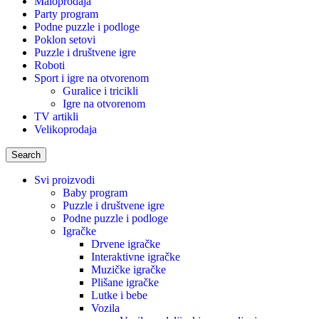
Maloprodaja
Party program
Podne puzzle i podloge
Poklon setovi
Puzzle i društvene igre
Roboti
Sport i igre na otvorenom
Guralice i tricikli
Igre na otvorenom
TV artikli
Velikoprodaja
Search
Svi proizvodi
Baby program
Puzzle i društvene igre
Podne puzzle i podloge
Igračke
Drvene igračke
Interaktivne igračke
Muzičke igračke
Plišane igračke
Lutke i bebe
Vozila