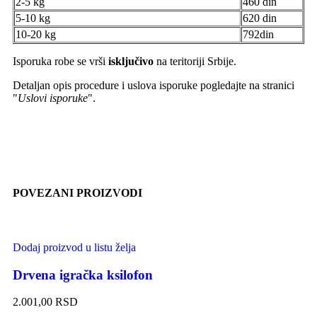
2-5 kg
460 din
5-10 kg
620 din
10-20 kg
792din
Isporuka robe se vrši
isključivo
na teritoriji Srbije.
Detaljan opis procedure i uslova isporuke pogledajte na stranici
"
Uslovi isporuke
".
POVEZANI PROIZVODI
Dodaj proizvod u listu želja
Drvena igračka ksilofon
2.001,00
RSD