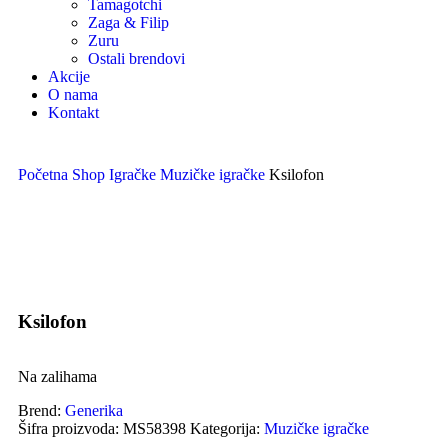
Tamagotchi
Zaga & Filip
Zuru
Ostali brendovi
Akcije
O nama
Kontakt
Početna
Shop
Igračke
Muzičke igračke
Ksilofon
Uvećaj sliku proizvoda
Ksilofon
Na zalihama
Brend:
Generika
Šifra proizvoda:
MS58398
Kategorija:
Muzičke igračke