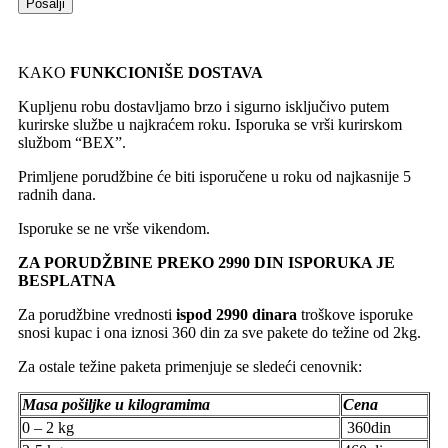
KAKO
FUNKCIONIŠE DOSTAVA
Kupljenu robu dostavljamo brzo i sigurno isključivo putem
kurirske službe u najkraćem roku. Isporuka se vrši kurirskom
službom “BEX”.
Primljene porudžbine će biti isporučene u roku od najkasnije 5
radnih dana.
Isporuke se ne vrše vikendom.
ZA PORUDŽBINE PREKO 2990 DIN ISPORUKA JE
BESPLATNA
Za porudžbine vrednosti
ispod 2990 dinara
troškove isporuke
snosi kupac i ona iznosi 360 din za sve pakete do težine od 2kg.
Za ostale težine paketa primenjuje se sledeći cenovnik:
Masa pošiljke u kilogramima
Cena
0 – 2 kg
360din