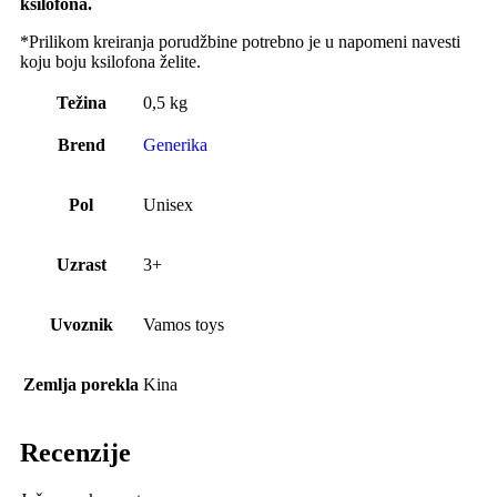
ksilofona.
*Prilikom kreiranja porudžbine potrebno je u napomeni navesti
koju boju ksilofona želite.
Težina
0,5 kg
Brend
Generika
Pol
Unisex
Uzrast
3+
Uvoznik
Vamos toys
Zemlja porekla
Kina
Recenzije