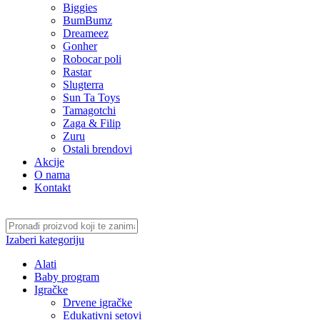
Biggies
BumBumz
Dreameez
Gonher
Robocar poli
Rastar
Slugterra
Sun Ta Toys
Tamagotchi
Zaga & Filip
Zuru
Ostali brendovi
Akcije
O nama
Kontakt
Izaberi kategoriju
Alati
Baby program
Igračke
Drvene igračke
Edukativni setovi