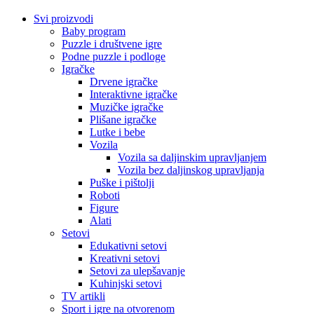
Svi proizvodi
Baby program
Puzzle i društvene igre
Podne puzzle i podloge
Igračke
Drvene igračke
Interaktivne igračke
Muzičke igračke
Plišane igračke
Lutke i bebe
Vozila
Vozila sa daljinskim upravljanjem
Vozila bez daljinskog upravljanja
Puške i pištolji
Roboti
Figure
Alati
Setovi
Edukativni setovi
Kreativni setovi
Setovi za ulepšavanje
Kuhinjski setovi
TV artikli
Sport i igre na otvorenom