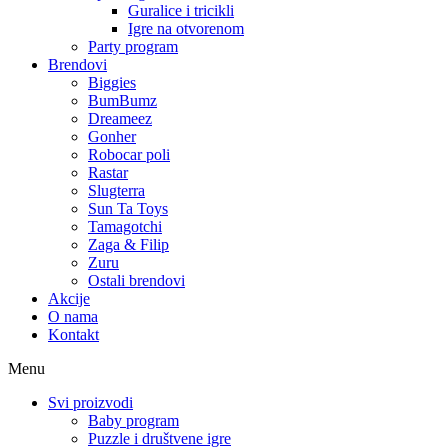
Guralice i tricikli
Igre na otvorenom
Party program
Brendovi
Biggies
BumBumz
Dreameez
Gonher
Robocar poli
Rastar
Slugterra
Sun Ta Toys
Tamagotchi
Zaga & Filip
Zuru
Ostali brendovi
Akcije
O nama
Kontakt
Menu
Svi proizvodi
Baby program
Puzzle i društvene igre