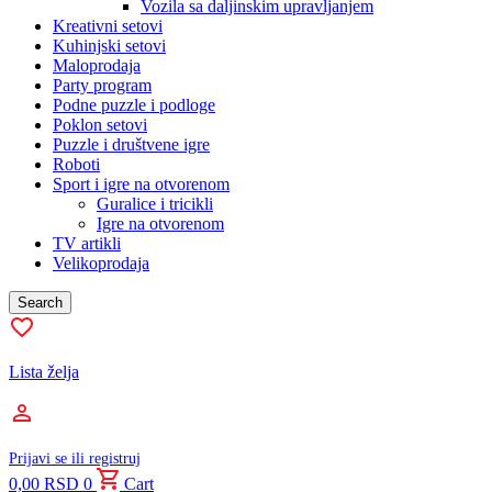
Vozila sa daljinskim upravljanjem
Kreativni setovi
Kuhinjski setovi
Maloprodaja
Party program
Podne puzzle i podloge
Poklon setovi
Puzzle i društvene igre
Roboti
Sport i igre na otvorenom
Guralice i tricikli
Igre na otvorenom
TV artikli
Velikoprodaja
Search
Lista želja
Prijavi se ili registruj
0,00
RSD
0
Cart