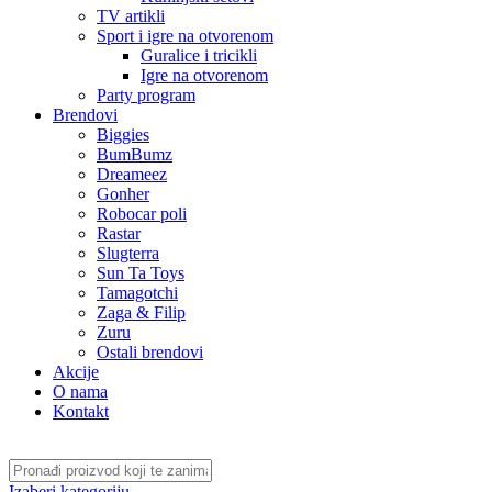
TV artikli
Sport i igre na otvorenom
Guralice i tricikli
Igre na otvorenom
Party program
Brendovi
Biggies
BumBumz
Dreameez
Gonher
Robocar poli
Rastar
Slugterra
Sun Ta Toys
Tamagotchi
Zaga & Filip
Zuru
Ostali brendovi
Akcije
O nama
Kontakt
Izaberi kategoriju