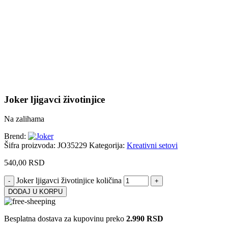
Uvećaj sliku proizvoda
Joker ljigavci životinjice
Na zalihama
Brend:
Šifra proizvoda:
JO35229
Kategorija:
Kreativni setovi
540,00
RSD
Joker ljigavci životinjice količina
DODAJ U KORPU
Besplatna dostava za kupovinu preko
2.990 RSD