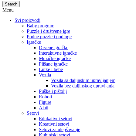
Search
Menu
Svi proizvodi
Baby program
Puzzle i društvene igre
Podne puzzle i podloge
Igračke
Drvene igračke
Interaktivne igračke
Muzičke igračke
Plišane igračke
Lutke i bebe
Vozila
Vozila sa daljinskim upravljanjem
Vozila bez daljinskog upravljanja
Puške i pištolji
Roboti
Figure
Alati
Setovi
Edukativni setovi
Kreativni setovi
Setovi za ulepšavanje
Kuhinjski setovi