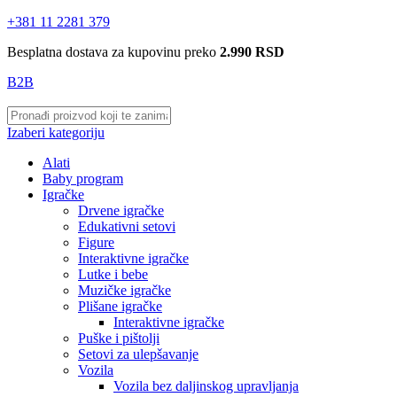
+381 11 2281 379
Besplatna dostava za kupovinu preko
2.990 RSD
B2B
Izaberi kategoriju
Alati
Baby program
Igračke
Drvene igračke
Edukativni setovi
Figure
Interaktivne igračke
Lutke i bebe
Muzičke igračke
Plišane igračke
Interaktivne igračke
Puške i pištolji
Setovi za ulepšavanje
Vozila
Vozila bez daljinskog upravljanja