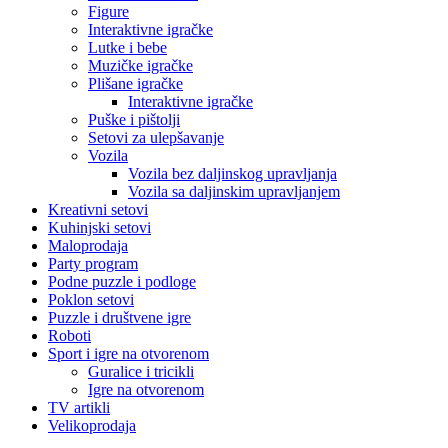
Figure
Interaktivne igračke
Lutke i bebe
Muzičke igračke
Plišane igračke
Interaktivne igračke
Puške i pištolji
Setovi za ulepšavanje
Vozila
Vozila bez daljinskog upravljanja
Vozila sa daljinskim upravljanjem
Kreativni setovi
Kuhinjski setovi
Maloprodaja
Party program
Podne puzzle i podloge
Poklon setovi
Puzzle i društvene igre
Roboti
Sport i igre na otvorenom
Guralice i tricikli
Igre na otvorenom
TV artikli
Velikoprodaja