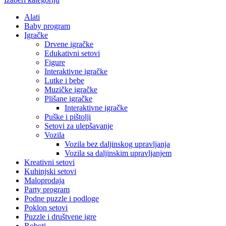
Alati
Baby program
Igračke
Drvene igračke
Edukativni setovi
Figure
Interaktivne igračke
Lutke i bebe
Muzičke igračke
Plišane igračke
Interaktivne igračke
Puške i pištolji
Setovi za ulepšavanje
Vozila
Vozila bez daljinskog upravljanja
Vozila sa daljinskim upravljanjem
Kreativni setovi
Kuhinjski setovi
Maloprodaja
Party program
Podne puzzle i podloge
Poklon setovi
Puzzle i društvene igre
Roboti