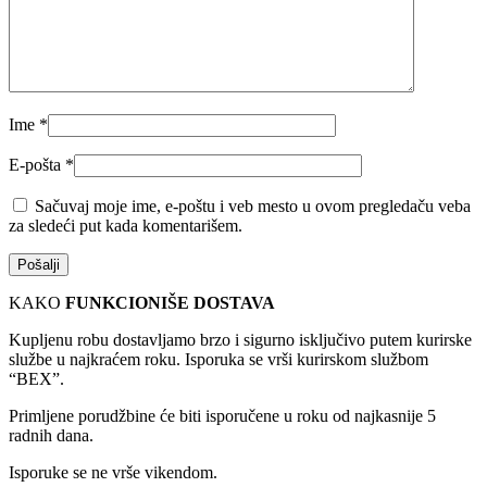
Ime
*
E-pošta
*
Sačuvaj moje ime, e-poštu i veb mesto u ovom pregledaču veba
za sledeći put kada komentarišem.
KAKO
FUNKCIONIŠE DOSTAVA
Kupljenu robu dostavljamo brzo i sigurno isključivo putem kurirske
službe u najkraćem roku. Isporuka se vrši kurirskom službom
“BEX”.
Primljene porudžbine će biti isporučene u roku od najkasnije 5
radnih dana.
Isporuke se ne vrše vikendom.