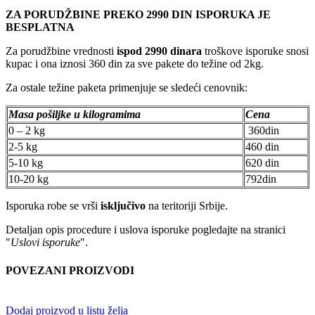
ZA PORUDŽBINE PREKO 2990 DIN ISPORUKA JE
BESPLATNA
Za porudžbine vrednosti
ispod 2990 dinara
troškove isporuke snosi
kupac i ona iznosi 360 din za sve pakete do težine od 2kg.
Za ostale težine paketa primenjuje se sledeći cenovnik:
Masa pošiljke u kilogramima
Cena
0 – 2 kg
360din
2-5 kg
460 din
5-10 kg
620 din
10-20 kg
792din
Isporuka robe se vrši
isključivo
na teritoriji Srbije.
Detaljan opis procedure i uslova isporuke pogledajte na stranici
"
Uslovi isporuke
".
POVEZANI PROIZVODI
Dodaj proizvod u listu želja