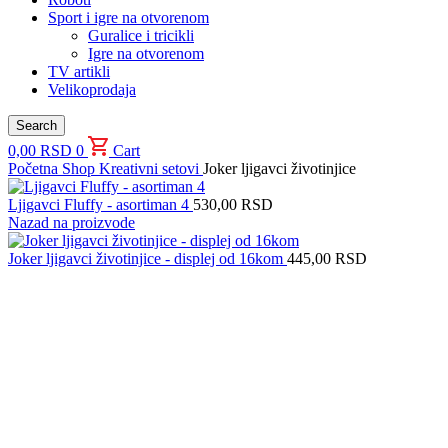
Sport i igre na otvorenom
Guralice i tricikli
Igre na otvorenom
TV artikli
Velikoprodaja
Search
0,00
RSD
0
Cart
Početna
Shop
Kreativni setovi
Joker ljigavci životinjice
Ljigavci Fluffy - asortiman 4
530,00
RSD
Nazad na proizvode
Joker ljigavci životinjice - displej od 16kom
445,00
RSD