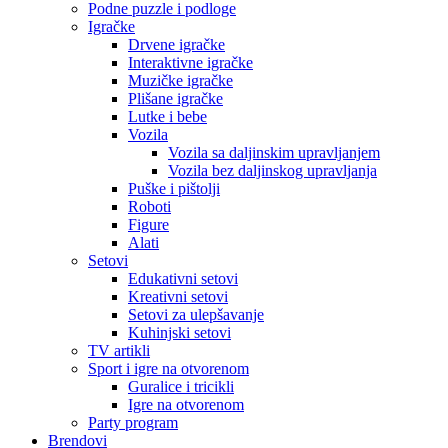
Podne puzzle i podloge
Igračke
Drvene igračke
Interaktivne igračke
Muzičke igračke
Plišane igračke
Lutke i bebe
Vozila
Vozila sa daljinskim upravljanjem
Vozila bez daljinskog upravljanja
Puške i pištolji
Roboti
Figure
Alati
Setovi
Edukativni setovi
Kreativni setovi
Setovi za ulepšavanje
Kuhinjski setovi
TV artikli
Sport i igre na otvorenom
Guralice i tricikli
Igre na otvorenom
Party program
Brendovi