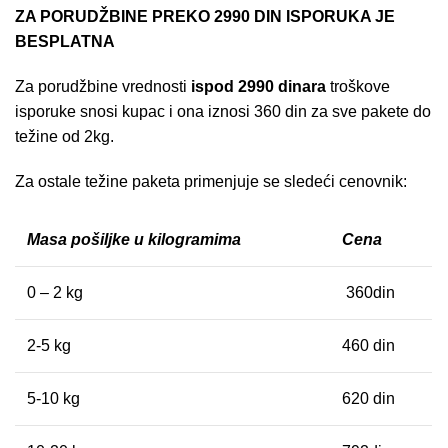
ZA PORUDŽBINE PREKO 2990 DIN ISPORUKA JE
BESPLATNA
Za porudžbine vrednosti
ispod 2990 dinara
troškove
isporuke snosi kupac i ona iznosi 360 din za sve pakete do
težine od 2kg.
Za ostale težine paketa primenjuje se sledeći cenovnik:
Masa pošiljke u kilogramima
Cena
0 – 2 kg
360din
2-5 kg
460 din
5-10 kg
620 din