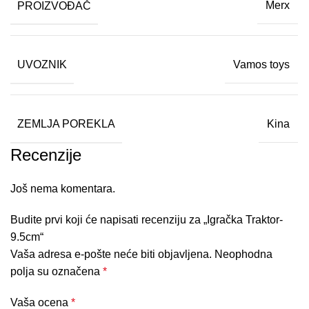
PROIZVOĐAČ
Merx
UVOZNIK
Vamos toys
ZEMLJA POREKLA
Kina
Recenzije
Još nema komentara.
Budite prvi koji će napisati recenziju za „Igračka Traktor-
9.5cm“
Vaša adresa e-pošte neće biti objavljena.
Neophodna
polja su označena
*
Vaša ocena
*