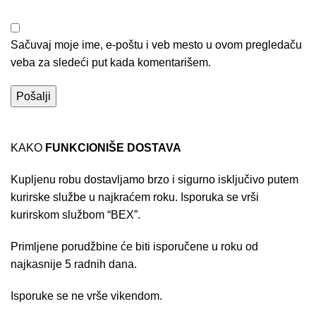
Sačuvaj moje ime, e-poštu i veb mesto u ovom pregledaču
veba za sledeći put kada komentarišem.
KAKO
FUNKCIONIŠE DOSTAVA
Kupljenu robu dostavljamo brzo i sigurno isključivo putem
kurirske službe u najkraćem roku. Isporuka se vrši
kurirskom službom “BEX”.
Primljene porudžbine će biti isporučene u roku od
najkasnije 5 radnih dana.
Isporuke se ne vrše vikendom.