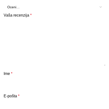
Vaša recenzija
*
Ime
*
E-pošta
*