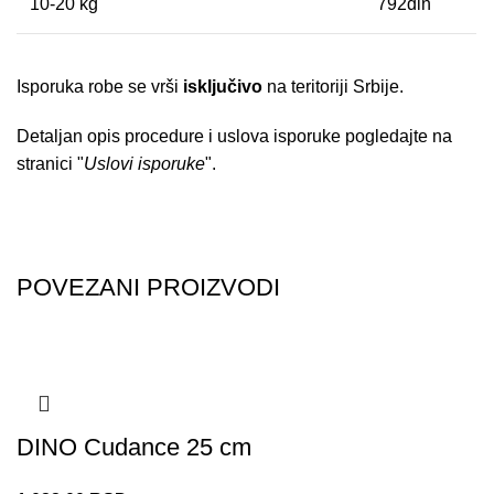
10-20 kg
792din
Isporuka robe se vrši
isključivo
na teritoriji Srbije.
Detaljan opis procedure i uslova isporuke pogledajte na
stranici "
Uslovi isporuke
".
POVEZANI PROIZVODI
DINO Cudance 25 cm