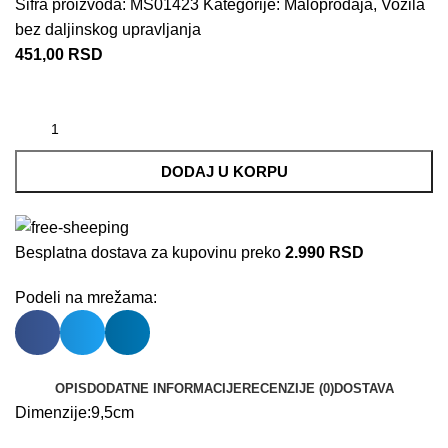
Šifra proizvoda:
MS01423
Kategorije:
Maloprodaja
,
Vozila
bez daljinskog upravljanja
451,00
RSD
DODAJ U KORPU
Besplatna dostava za kupovinu preko
2.990 RSD
Podeli na mrežama:
OPIS
DODATNE INFORMACIJE
RECENZIJE (0)
DOSTAVA
Dimenzije:9,5cm