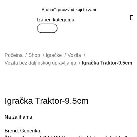
Svi proizvodi
Izaberi kategoriju
Search
Početna
Shop
Igračke
Vozila
Vozila bez daljinskog upravljanja
Igračka Traktor-9.5cm
Uvećaj sliku proizvoda
Igračka Traktor-9.5cm
Na zalihama
Brend:
Generika