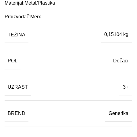
Materijal:Metal/Plastika
Proizvođač:Merx
TEŽINA
0,15104 kg
POL
Dečaci
UZRAST
3+
BREND
Generika