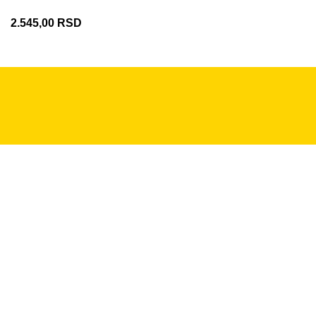
2.545,00
RSD
+381 11 2281 379
info@vamos.rs
Pon - Pet 08:30-16h
PODRŠKA ZA KUPCE