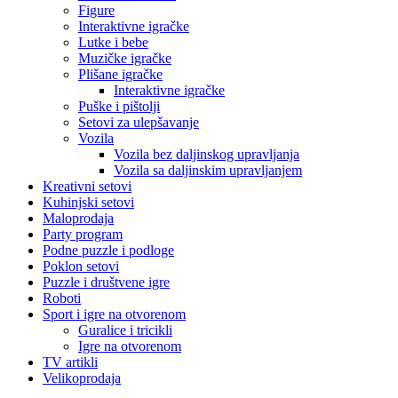
Figure
Interaktivne igračke
Lutke i bebe
Muzičke igračke
Plišane igračke
Interaktivne igračke
Puške i pištolji
Setovi za ulepšavanje
Vozila
Vozila bez daljinskog upravljanja
Vozila sa daljinskim upravljanjem
Kreativni setovi
Kuhinjski setovi
Maloprodaja
Party program
Podne puzzle i podloge
Poklon setovi
Puzzle i društvene igre
Roboti
Sport i igre na otvorenom
Guralice i tricikli
Igre na otvorenom
TV artikli
Velikoprodaja