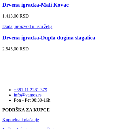
Drvena igracka-Mali Kovac
1.413,00
RSD
Dodaj proizvod u listu želja
Drvena igracka-Dupla dugina slagalica
2.545,00
RSD
+381 11 2281 379
info@vamos.rs
Pon - Pet 08:30-16h
PODRŠKA ZA KUPCE
Kupovina i plaćanje