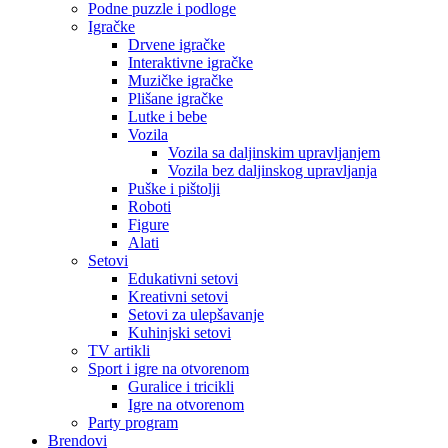
Podne puzzle i podloge
Igračke
Drvene igračke
Interaktivne igračke
Muzičke igračke
Plišane igračke
Lutke i bebe
Vozila
Vozila sa daljinskim upravljanjem
Vozila bez daljinskog upravljanja
Puške i pištolji
Roboti
Figure
Alati
Setovi
Edukativni setovi
Kreativni setovi
Setovi za ulepšavanje
Kuhinjski setovi
TV artikli
Sport i igre na otvorenom
Guralice i tricikli
Igre na otvorenom
Party program
Brendovi