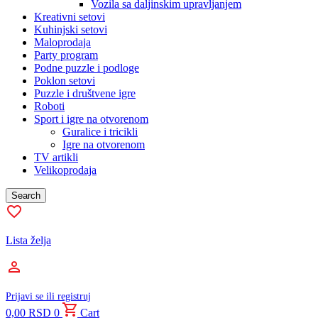
Vozila sa daljinskim upravljanjem
Kreativni setovi
Kuhinjski setovi
Maloprodaja
Party program
Podne puzzle i podloge
Poklon setovi
Puzzle i društvene igre
Roboti
Sport i igre na otvorenom
Guralice i tricikli
Igre na otvorenom
TV artikli
Velikoprodaja
Search
Lista želja
Prijavi se ili registruj
0,00
RSD
0
Cart