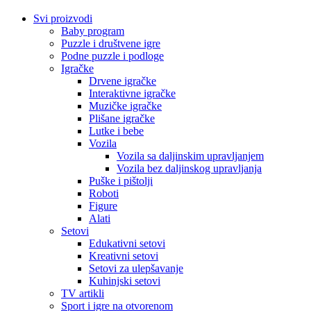
Svi proizvodi
Baby program
Puzzle i društvene igre
Podne puzzle i podloge
Igračke
Drvene igračke
Interaktivne igračke
Muzičke igračke
Plišane igračke
Lutke i bebe
Vozila
Vozila sa daljinskim upravljanjem
Vozila bez daljinskog upravljanja
Puške i pištolji
Roboti
Figure
Alati
Setovi
Edukativni setovi
Kreativni setovi
Setovi za ulepšavanje
Kuhinjski setovi
TV artikli
Sport i igre na otvorenom