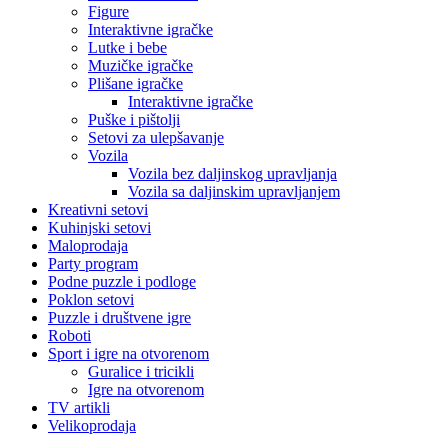
Figure
Interaktivne igračke
Lutke i bebe
Muzičke igračke
Plišane igračke
Interaktivne igračke
Puške i pištolji
Setovi za ulepšavanje
Vozila
Vozila bez daljinskog upravljanja
Vozila sa daljinskim upravljanjem
Kreativni setovi
Kuhinjski setovi
Maloprodaja
Party program
Podne puzzle i podloge
Poklon setovi
Puzzle i društvene igre
Roboti
Sport i igre na otvorenom
Guralice i tricikli
Igre na otvorenom
TV artikli
Velikoprodaja