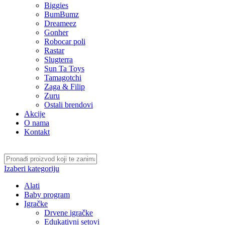
Biggies
BumBumz
Dreameez
Gonher
Robocar poli
Rastar
Slugterra
Sun Ta Toys
Tamagotchi
Zaga & Filip
Zuru
Ostali brendovi
Akcije
O nama
Kontakt
Izaberi kategoriju
Alati
Baby program
Igračke
Drvene igračke
Edukativni setovi