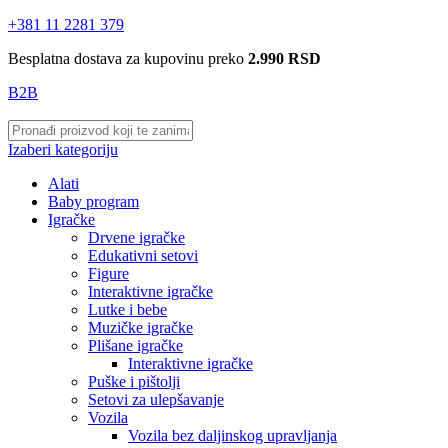
+381 11 2281 379
Besplatna dostava za kupovinu preko
2.990 RSD
B2B
Izaberi kategoriju
Alati
Baby program
Igračke
Drvene igračke
Edukativni setovi
Figure
Interaktivne igračke
Lutke i bebe
Muzičke igračke
Plišane igračke
Interaktivne igračke
Puške i pištolji
Setovi za ulepšavanje
Vozila
Vozila bez daljinskog upravljanja