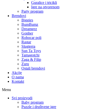
Guralice i tricikli
Igre na otvorenom
Party program
Brendovi
Biggies
BumBumz
Dreameez
Gonher
Robocar poli
Rastar
Slugterra
Sun Ta Toys
Tamagotchi
Zaga & Filip
Zuru
Ostali brendovi
Akcije
O nama
Kontakt
Menu
Svi proizvodi
Baby program
Puzzle i društvene igre