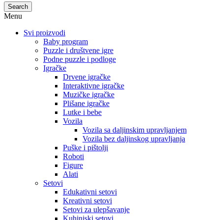
Search
Menu
Svi proizvodi
Baby program
Puzzle i društvene igre
Podne puzzle i podloge
Igračke
Drvene igračke
Interaktivne igračke
Muzičke igračke
Plišane igračke
Lutke i bebe
Vozila
Vozila sa daljinskim upravljanjem
Vozila bez daljinskog upravljanja
Puške i pištolji
Roboti
Figure
Alati
Setovi
Edukativni setovi
Kreativni setovi
Setovi za ulepšavanje
Kuhinjski setovi