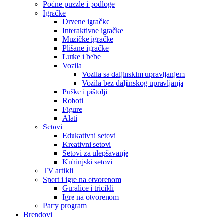
Podne puzzle i podloge
Igračke
Drvene igračke
Interaktivne igračke
Muzičke igračke
Plišane igračke
Lutke i bebe
Vozila
Vozila sa daljinskim upravljanjem
Vozila bez daljinskog upravljanja
Puške i pištolji
Roboti
Figure
Alati
Setovi
Edukativni setovi
Kreativni setovi
Setovi za ulepšavanje
Kuhinjski setovi
TV artikli
Sport i igre na otvorenom
Guralice i tricikli
Igre na otvorenom
Party program
Brendovi