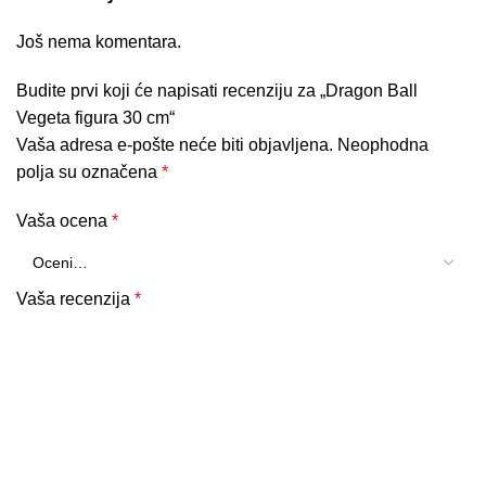
Još nema komentara.
Budite prvi koji će napisati recenziju za „Dragon Ball
Vegeta figura 30 cm“
Vaša adresa e-pošte neće biti objavljena.
Neophodna
polja su označena
*
Vaša ocena
*
Vaša recenzija
*