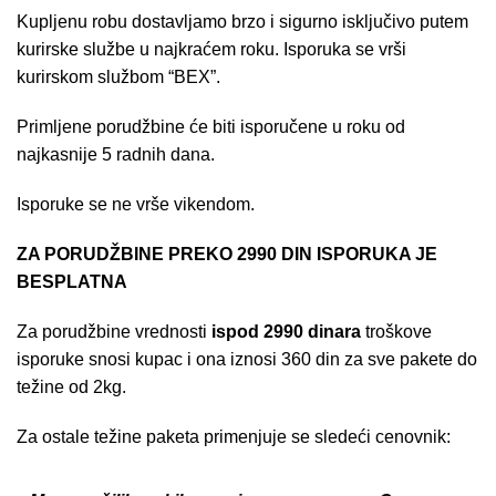
Kupljenu robu dostavljamo brzo i sigurno isključivo putem
kurirske službe u najkraćem roku. Isporuka se vrši
kurirskom službom “BEX”.
Primljene porudžbine će biti isporučene u roku od
najkasnije 5 radnih dana.
Isporuke se ne vrše vikendom.
ZA PORUDŽBINE PREKO 2990 DIN ISPORUKA JE
BESPLATNA
Za porudžbine vrednosti
ispod 2990 dinara
troškove
isporuke snosi kupac i ona iznosi 360 din za sve pakete do
težine od 2kg.
Za ostale težine paketa primenjuje se sledeći cenovnik: