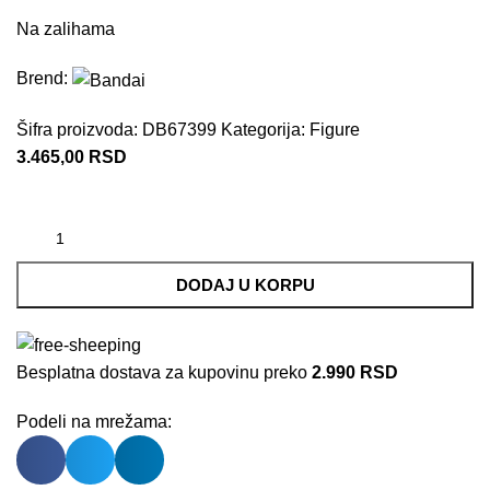
Na zalihama
Brend:
Šifra proizvoda:
DB67399
Kategorija:
Figure
3.465,00
RSD
DODAJ U KORPU
Besplatna dostava za kupovinu preko
2.990 RSD
Podeli na mrežama: