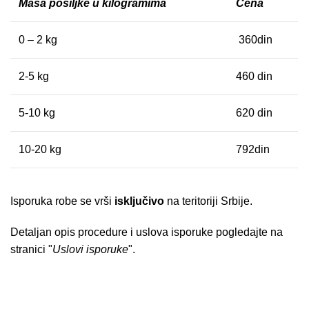
Masa pošiljke u kilogramima
Cena
0 – 2 kg
360din
2-5 kg
460 din
5-10 kg
620 din
10-20 kg
792din
Isporuka robe se vrši
isključivo
na teritoriji Srbije.
Detaljan opis procedure i uslova isporuke pogledajte na
stranici "
Uslovi isporuke
".