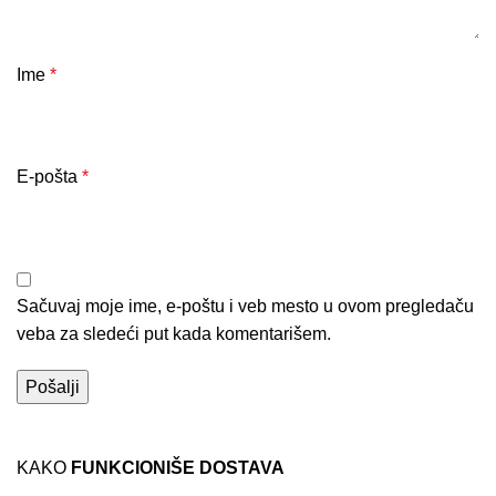
Ime
*
E-pošta
*
Sačuvaj moje ime, e-poštu i veb mesto u ovom pregledaču
veba za sledeći put kada komentarišem.
KAKO
FUNKCIONIŠE DOSTAVA