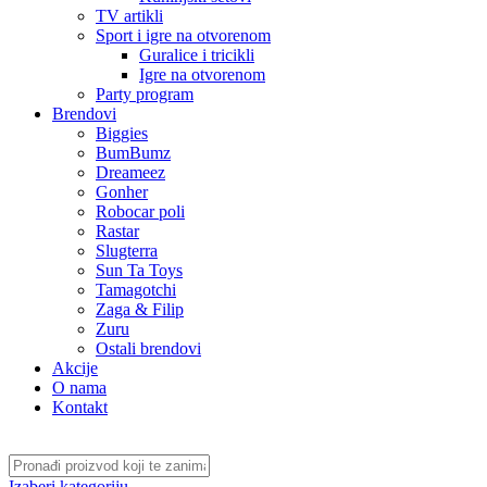
TV artikli
Sport i igre na otvorenom
Guralice i tricikli
Igre na otvorenom
Party program
Brendovi
Biggies
BumBumz
Dreameez
Gonher
Robocar poli
Rastar
Slugterra
Sun Ta Toys
Tamagotchi
Zaga & Filip
Zuru
Ostali brendovi
Akcije
O nama
Kontakt
Izaberi kategoriju