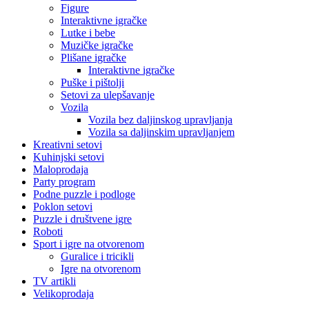
Figure
Interaktivne igračke
Lutke i bebe
Muzičke igračke
Plišane igračke
Interaktivne igračke
Puške i pištolji
Setovi za ulepšavanje
Vozila
Vozila bez daljinskog upravljanja
Vozila sa daljinskim upravljanjem
Kreativni setovi
Kuhinjski setovi
Maloprodaja
Party program
Podne puzzle i podloge
Poklon setovi
Puzzle i društvene igre
Roboti
Sport i igre na otvorenom
Guralice i tricikli
Igre na otvorenom
TV artikli
Velikoprodaja