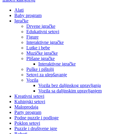
Alati
Baby program
Igračke
Drvene igračke
Edukativni setovi
Figure
Interaktivne igračke
Lutke i bebe
Muzičke igračke
Plišane igračke
Interaktivne igračke
Puške i pištolji
Setovi za ulepšavanje
Vozila
Vozila bez daljinskog upravljanja
Vozila sa daljinskim upravljanjem
Kreativni setovi
Kuhinjski setovi
Maloprodaja
Party program
Podne puzzle i podloge
Poklon setovi
Puzzle i društvene igre
Roboti