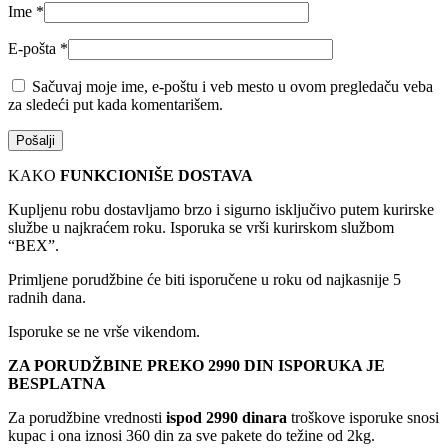
Ime
*
E-pošta
*
Sačuvaj moje ime, e-poštu i veb mesto u ovom pregledaču veba
za sledeći put kada komentarišem.
KAKO
FUNKCIONIŠE DOSTAVA
Kupljenu robu dostavljamo brzo i sigurno isključivo putem kurirske
službe u najkraćem roku. Isporuka se vrši kurirskom službom
“BEX”.
Primljene porudžbine će biti isporučene u roku od najkasnije 5
radnih dana.
Isporuke se ne vrše vikendom.
ZA PORUDŽBINE PREKO 2990 DIN ISPORUKA JE
BESPLATNA
Za porudžbine vrednosti
ispod 2990 dinara
troškove isporuke snosi
kupac i ona iznosi 360 din za sve pakete do težine od 2kg.