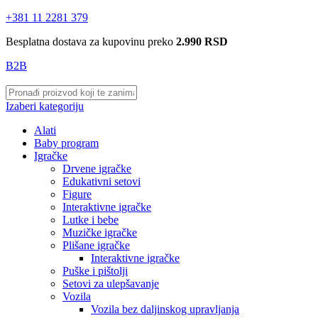
+381 11 2281 379
Besplatna dostava za kupovinu preko
2.990 RSD
B2B
Izaberi kategoriju
Alati
Baby program
Igračke
Drvene igračke
Edukativni setovi
Figure
Interaktivne igračke
Lutke i bebe
Muzičke igračke
Plišane igračke
Interaktivne igračke
Puške i pištolji
Setovi za ulepšavanje
Vozila
Vozila bez daljinskog upravljanja