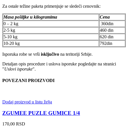
Za ostale težine paketa primenjuje se sledeći cenovnik:
Masa pošiljke u kilogramima
Cena
0 – 2 kg
360din
2-5 kg
460 din
5-10 kg
620 din
10-20 kg
792din
Isporuka robe se vrši
isključivo
na teritoriji Srbije.
Detaljan opis procedure i uslova isporuke pogledajte na stranici
"
Uslovi isporuke
".
POVEZANI PROIZVODI
Dodaj proizvod u listu želja
ZGUMEE PUZLE GUMICE 1/4
170,00
RSD