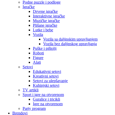
Podne puzzle i podloge
Igračke
Drvene igračke
Interaktivne igračke
Muzičke igračke
Plišane igračke
Lutke i bebe
Vozila
Vozila sa daljinskim upravljanjem
Vozila bez daljinskog upravljanja
Puške i pištolji
Roboti
Figure
Alati
Setovi
Edukativni setovi
Kreativni setovi
Setovi za ulepšavanje
Kuhinjski setovi
TV artikli
Sport i igre na otvorenom
Guralice i tricikli
Igre na otvorenom
Party program
Brendovi