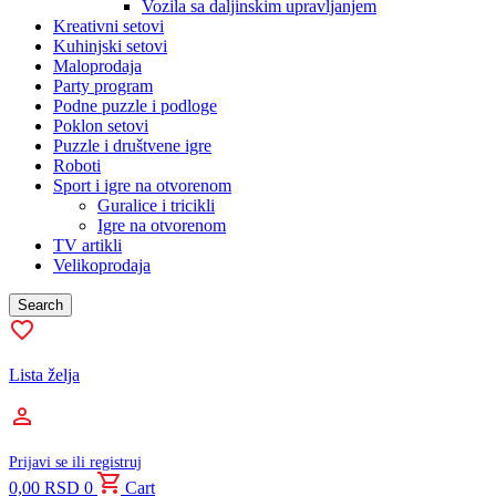
Vozila sa daljinskim upravljanjem
Kreativni setovi
Kuhinjski setovi
Maloprodaja
Party program
Podne puzzle i podloge
Poklon setovi
Puzzle i društvene igre
Roboti
Sport i igre na otvorenom
Guralice i tricikli
Igre na otvorenom
TV artikli
Velikoprodaja
Search
Lista želja
Prijavi se ili registruj
0,00
RSD
0
Cart