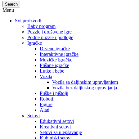
Search
Menu
Svi proizvodi
Baby program
Puzzle i društvene igre
Podne puzzle i podloge
Igračke
Drvene igračke
Interaktivne igračke
Muzičke igračke
Plišane igračke
Lutke i bebe
Vozila
Vozila sa daljinskim upravljanjem
Vozila bez daljinskog upravljanja
Puške i pištolji
Roboti
Figure
Alati
Setovi
Edukativni setovi
Kreativni setovi
Setovi za ulepšavanje
Kuhinjski setovi