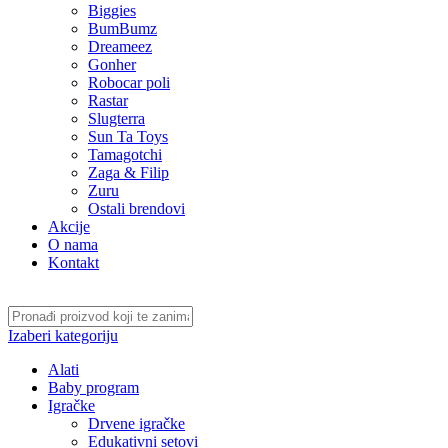
Biggies
BumBumz
Dreameez
Gonher
Robocar poli
Rastar
Slugterra
Sun Ta Toys
Tamagotchi
Zaga & Filip
Zuru
Ostali brendovi
Akcije
O nama
Kontakt
Izaberi kategoriju
Alati
Baby program
Igračke
Drvene igračke
Edukativni setovi