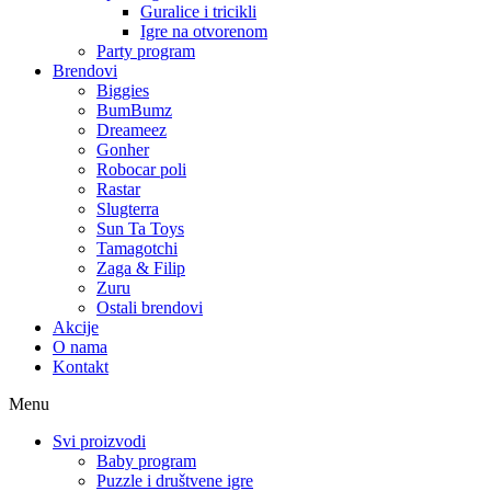
Guralice i tricikli
Igre na otvorenom
Party program
Brendovi
Biggies
BumBumz
Dreameez
Gonher
Robocar poli
Rastar
Slugterra
Sun Ta Toys
Tamagotchi
Zaga & Filip
Zuru
Ostali brendovi
Akcije
O nama
Kontakt
Menu
Svi proizvodi
Baby program
Puzzle i društvene igre