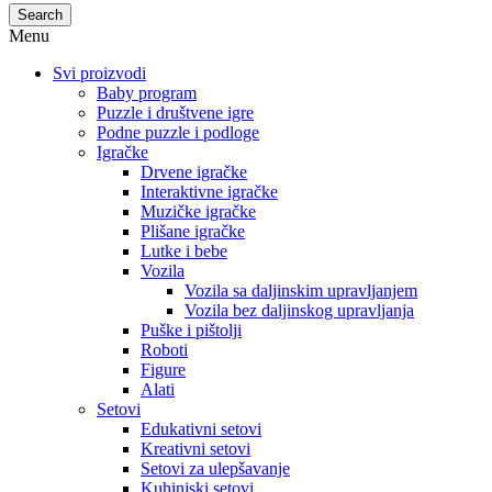
Search
Menu
Svi proizvodi
Baby program
Puzzle i društvene igre
Podne puzzle i podloge
Igračke
Drvene igračke
Interaktivne igračke
Muzičke igračke
Plišane igračke
Lutke i bebe
Vozila
Vozila sa daljinskim upravljanjem
Vozila bez daljinskog upravljanja
Puške i pištolji
Roboti
Figure
Alati
Setovi
Edukativni setovi
Kreativni setovi
Setovi za ulepšavanje
Kuhinjski setovi