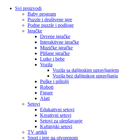
Svi proizvodi
Baby program
Puzzle i društvene igre
Podne puzzle i podloge
Igračke
Drvene igračke
Interaktivne igračke
Muzičke igračke
Plišane igračke
Lutke i bebe
Vozila
Vozila sa daljinskim upravljanjem
Vozila bez daljinskog upravljanja
Puške i pištolji
Roboti
Figure
Alati
Setovi
Edukativni setovi
Kreativni setovi
Setovi za ulepšavanje
Kuhinjski setovi
TV artikli
Sport i igre na otvorenom