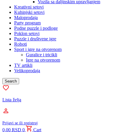
Vozila sa daljinskim upravljanjem
Kreativni setovi
Kuhinjski setovi
Maloprodaja
Party program
Podne puzzle i podloge
Poklon setovi
Puzzle i društvene igre
Roboti
Sport i igre na otvorenom
Guralice i tricikli
Igre na otvorenom
TV artikli
Velikoprodaja
Search
Lista želja
Prijavi se ili registruj
0,00
RSD
0
Cart