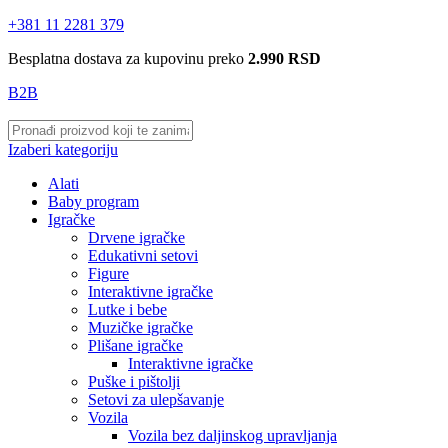
+381 11 2281 379
Besplatna dostava za kupovinu preko
2.990 RSD
B2B
Izaberi kategoriju
Alati
Baby program
Igračke
Drvene igračke
Edukativni setovi
Figure
Interaktivne igračke
Lutke i bebe
Muzičke igračke
Plišane igračke
Interaktivne igračke
Puške i pištolji
Setovi za ulepšavanje
Vozila
Vozila bez daljinskog upravljanja