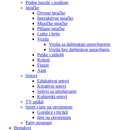
Podne puzzle i podloge
Igračke
Drvene igračke
Interaktivne igračke
Muzičke igračke
Plišane igračke
Lutke i bebe
Vozila
Vozila sa daljinskim upravljanjem
Vozila bez daljinskog upravljanja
Puške i pištolji
Roboti
Figure
Alati
Setovi
Edukativni setovi
Kreativni setovi
Setovi za ulepšavanje
Kuhinjski setovi
TV artikli
Sport i igre na otvorenom
Guralice i tricikli
Igre na otvorenom
Party program
Brendovi