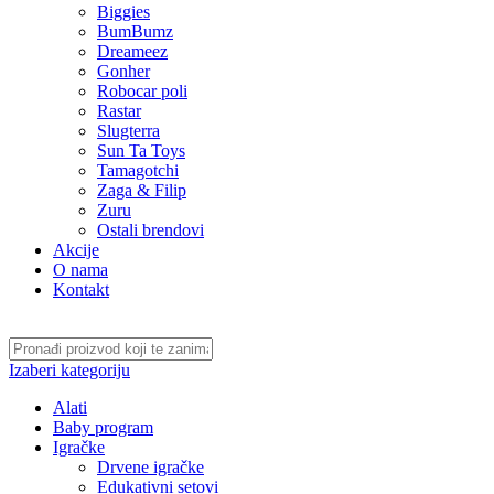
Biggies
BumBumz
Dreameez
Gonher
Robocar poli
Rastar
Slugterra
Sun Ta Toys
Tamagotchi
Zaga & Filip
Zuru
Ostali brendovi
Akcije
O nama
Kontakt
Izaberi kategoriju
Alati
Baby program
Igračke
Drvene igračke
Edukativni setovi