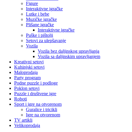
Figure
Interaktivne igračke
Lutke i bebe
Muzičke igračke
Plišane igračke
Interaktivne igračke
Puške i pištolji
Setovi za ulepšavanje
Vozila
Vozila bez daljinskog upravljanja
Vozila sa daljinskim upravljanjem
Kreativni setovi
Kuhinjski setovi
Maloprodaja
Party program
Podne puzzle i podloge
Poklon setovi
Puzzle i društvene igre
Roboti
Sport i igre na otvorenom
Guralice i tricikli
Igre na otvorenom
TV artikli
Velikoprodaja