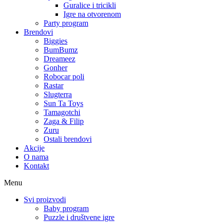
Guralice i tricikli
Igre na otvorenom
Party program
Brendovi
Biggies
BumBumz
Dreameez
Gonher
Robocar poli
Rastar
Slugterra
Sun Ta Toys
Tamagotchi
Zaga & Filip
Zuru
Ostali brendovi
Akcije
O nama
Kontakt
Menu
Svi proizvodi
Baby program
Puzzle i društvene igre