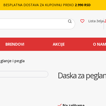
BESPLATNA DOSTAVA ZA KUPOVINU PREKO
2.990 RSD
Lista želja
BRENDOVI
AKCIJE
O NA
glanje i pegla
Daska za peglanj
Na zalihama