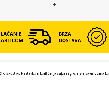
ičko iskustvo. Nastavkom korišćenja sajta saglasni ste sa uslovima ko
A ZA KUPCE
 i plaćanje
Reklamacije
aćanja i cene poštarine
Uslovi isporuke