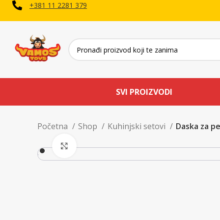
+381 11 2281 379
SVI PROIZVODI
Početna
Shop
Kuhinjski setovi
Daska za pe
Uvećaj sliku proizvoda