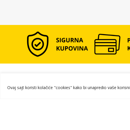
Ovaj sajt koristi kolačiće "cookies" kako bi unapredio vaše korisn
PODRŠK
Kupovina
Način pl
+381 11 2281 379