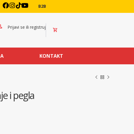
B2B
Prijavi se ili registruj
MA
KONTAKT
e i pegla