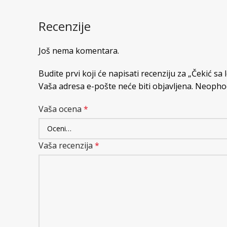
Recenzije
Još nema komentara.
Budite prvi koji će napisati recenziju za „Čekić sa
Vaša adresa e-pošte neće biti objavljena.
Neophod
Vaša ocena
*
Vaša recenzija
*