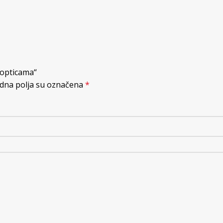
 lopticama“
na polja su označena
*