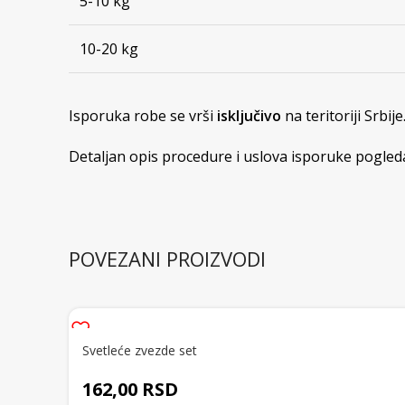
5-10 kg
10-20 kg
Isporuka robe se vrši
isključivo
na teritoriji Srbije
Detaljan opis procedure i uslova isporuke pogledaj
POVEZANI PROIZVODI
Svetleće zvezde set
162,00
RSD