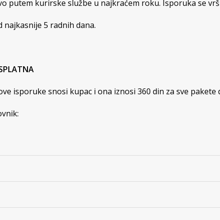
ivo putem kurirske službe u najkraćem roku. Isporuka se vr
 najkasnije 5 radnih dana.
ESPLATNA
ve isporuke snosi kupac i ona iznosi 360 din za sve pakete 
ovnik: