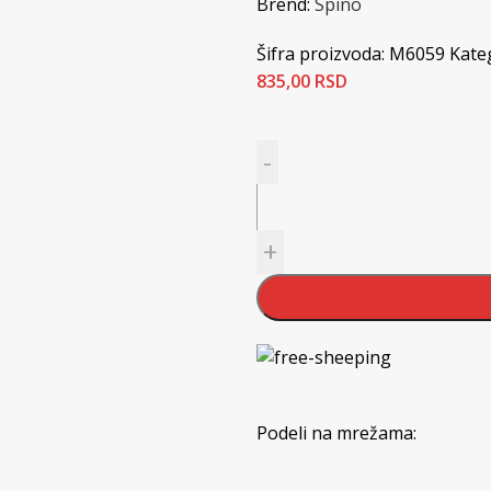
Brend:
Spino
Šifra proizvoda:
M6059
Kateg
835,00
RSD
Podeli na mrežama: