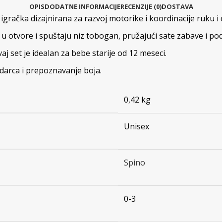
OPIS
DODATNE INFORMACIJE
RECENZIJE (0)
DOSTAVA
igračka dizajnirana za razvoj motorike i koordinacije ruku i 
u u otvore i spuštaju niz tobogan, pružajući sate zabave i po
aj set je idealan za bebe starije od 12 meseci.
udarca i prepoznavanje boja.
0,42 kg
Unisex
Spino
0-3