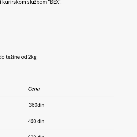
ši kurirskom službom “BEX”.
do težine od 2kg.
Cena
360din
460 din