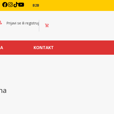
B2B
Prijavi se ili registruj
MA
KONTAKT
ma