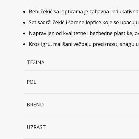
Bebi čekić sa lopticama je zabavna i edukativna 
Set sadrži čekić i šarene loptice koje se ubacuj
Napravljen od kvalitetne i bezbedne plastike, ov
Kroz igru, mališani vežbaju preciznost, snagu 
TEŽINA
POL
BREND
UZRAST