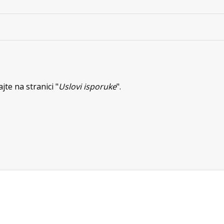
.
te na stranici "
Uslovi isporuke
".