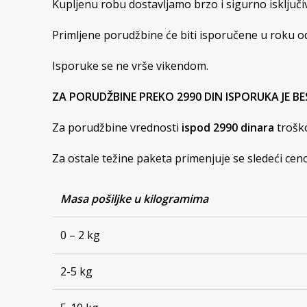
Kupljenu robu dostavljamo brzo i sigurno isključ
Primljene porudžbine će biti isporučene u roku od
Isporuke se ne vrše vikendom.
ZA PORUDŽBINE PREKO 2990 DIN ISPORUKA JE B
Za porudžbine vrednosti
ispod 2990 dinara
troško
Za ostale težine paketa primenjuje se sledeći cen
Masa pošiljke u kilogramima
0 – 2 kg
2-5 kg