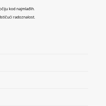
očiju kod najmlađih.
dstičući radoznalost.