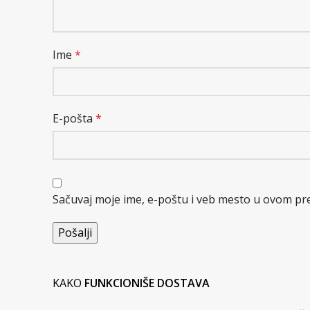
Ime
*
E-pošta
*
Sačuvaj moje ime, e-poštu i veb mesto u ovom pr
KAKO
FUNKCIONIŠE DOSTAVA