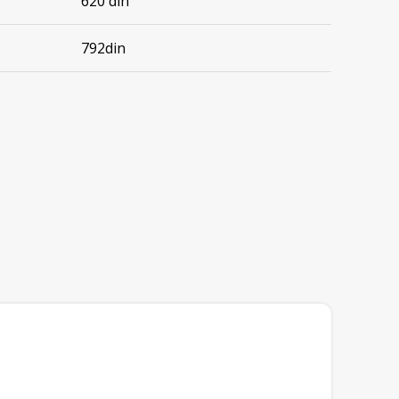
620 din
792din