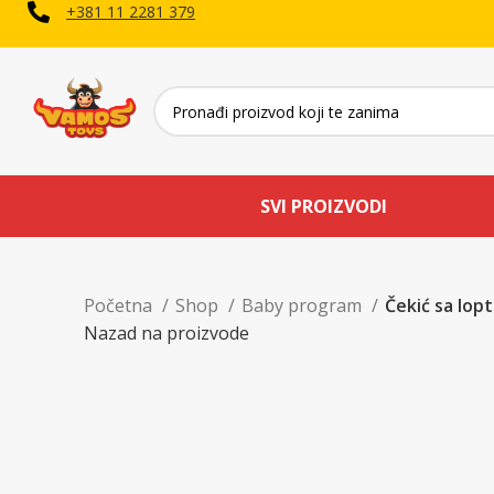
+381 11 2281 379
SVI PROIZVODI
Početna
Shop
Baby program
Čekić sa lop
Nazad na proizvode
Uvećaj sliku proizvoda