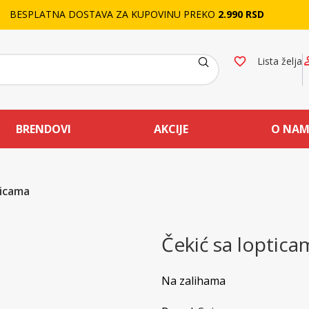
BESPLATNA DOSTAVA ZA KUPOVINU PREKO
2.990 RSD
Lista želja
BRENDOVI
AKCIJE
O NA
ticama
Čekić sa loptica
Na zalihama