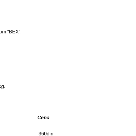
bom “BEX”.
kg.
Cena
360din