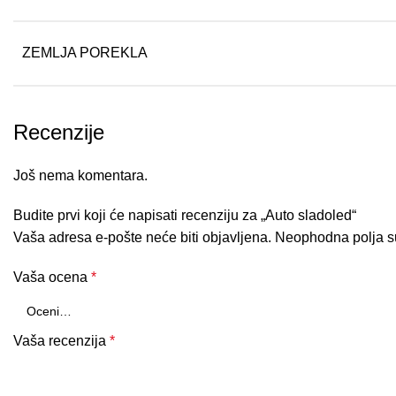
ZEMLJA POREKLA
Recenzije
Još nema komentara.
Budite prvi koji će napisati recenziju za „Auto sladoled“
Vaša adresa e-pošte neće biti objavljena.
Neophodna polja 
Vaša ocena
*
Vaša recenzija
*