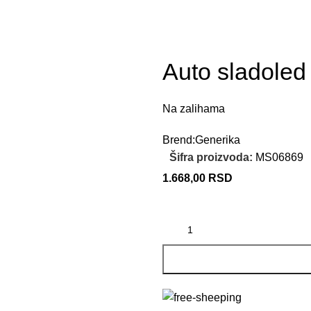
Auto sladoled
Na zalihama
Brend:
Generika
Šifra proizvoda:
MS06869
1.668,00
RSD