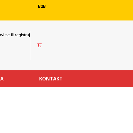
B2B
avi se ili registruj
MA
KONTAKT