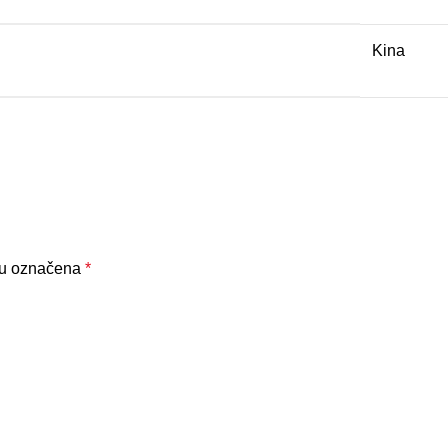
Kina
su označena
*