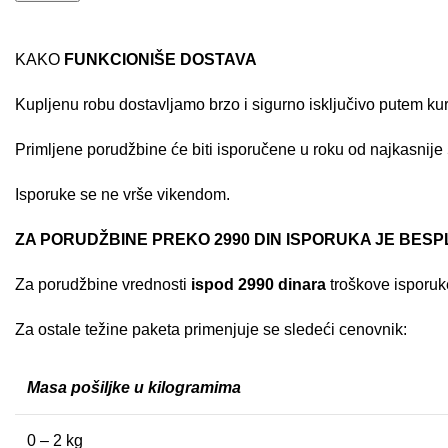
KAKO
FUNKCIONIŠE DOSTAVA
Kupljenu robu dostavljamo brzo i sigurno isključivo putem ku
Primljene porudžbine će biti isporučene u roku od najkasnije
Isporuke se ne vrše vikendom.
ZA PORUDŽBINE PREKO 2990 DIN ISPORUKA JE BES
Za porudžbine vrednosti
ispod 2990 dinara
troškove isporuke
Za ostale težine paketa primenjuje se sledeći cenovnik:
Masa pošiljke u kilogramima
0 – 2 kg