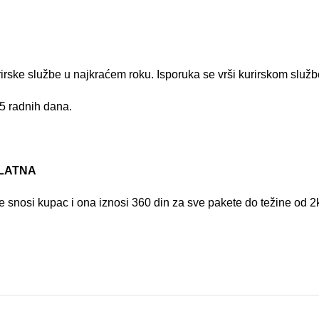
rirske službe u najkraćem roku. Isporuka se vrši kurirskom služ
 5 radnih dana.
PLATNA
 snosi kupac i ona iznosi 360 din za sve pakete do težine od 2