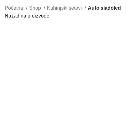
Početna
Shop
Kuhinjski setovi
Auto sladoled
Nazad na proizvode
Uvećaj sliku proizvoda