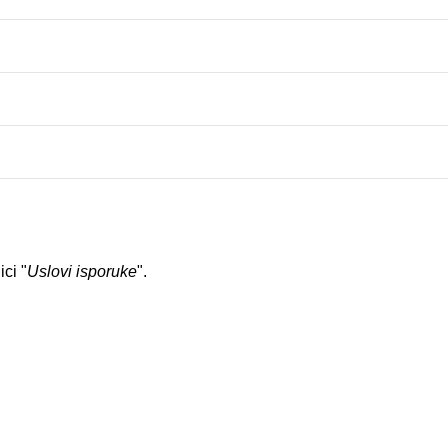
ci "
Uslovi isporuke
".