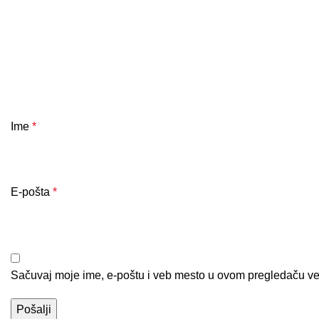
Ime
*
E-pošta
*
Sačuvaj moje ime, e-poštu i veb mesto u ovom pregledaču ve