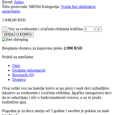
Brend:
Spino
Šifra proizvoda:
M8594
Kategorija:
Vozila bez daljinskog
upravljanja
1.848,00
RSD
Voz sa svetlosnim i zvučnim efektima količina
DODAJ U KORPU
Besplatna dostava za kupovinu preko
2.990 RSD
Podeli na mrežama:
Opis
Dodatne informacije
Recenzije (0)
Dostava
Ovaj veliki voz na baterije kreće se po pruzi i nudi deci uzbudljivo
iskustvo sa svetlosnim i zvučnim efektima. Igračka omogućava deci
da se zabavljaju i uče o funkcionalnosti vozova, a uz to pruža
realističnu igru.
Pogodna je za decu stariju od 3 godine i savršen je poklon za male