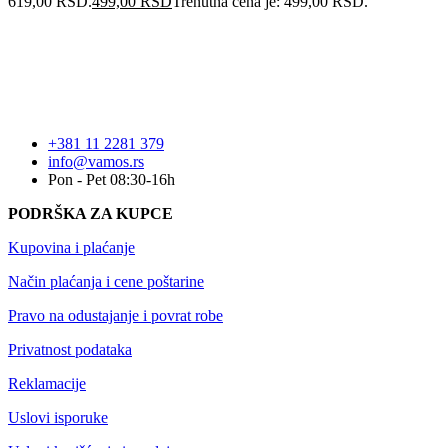
619,00 RSD.
499,00
RSD
Trenutna cena je: 499,00 RSD.
+381 11 2281 379
info@vamos.rs
Pon - Pet 08:30-16h
PODRŠKA ZA KUPCE
Kupovina i plaćanje
Način plaćanja i cene poštarine
Pravo na odustajanje i povrat robe
Privatnost podataka
Reklamacije
Uslovi isporuke