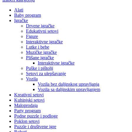
Alati
Baby program
Igračke
Drvene igračke
Edukativni setovi
Figure
Interaktivne igračke
Lutke i bebe
Muzičke igračke
Plišane igračke
Interaktivne igračke
Puške i pištolji
Setovi za ulepšavanje
Vozila
Vozila bez daljinskog upravljanja
Vozila sa daljinskim upravljanjem
Kreativni setovi
Kuhinjski setovi
Maloprodaja
Party program
Podne puzzle i podloge
Poklon setovi
Puzzle i društvene igre
Roboti