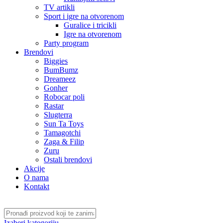
TV artikli
Sport i igre na otvorenom
Guralice i tricikli
Igre na otvorenom
Party program
Brendovi
Biggies
BumBumz
Dreameez
Gonher
Robocar poli
Rastar
Slugterra
Sun Ta Toys
Tamagotchi
Zaga & Filip
Zuru
Ostali brendovi
Akcije
O nama
Kontakt
Izaberi kategoriju