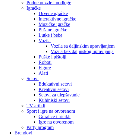
Podne puzzle i podloge
Igračke
Drvene igračke
Interaktivne igračke
Muzičke igračke
Plišane igračke
Lutke i bebe
Vozila
Vozila sa daljinskim upravljanjem
Vozila bez daljinskog upravljanja
Puške i pištolji
Roboti
Figure
Alati
Setovi
Edukativni setovi
Kreativni setovi
Setovi za ulepšavanje
Kuhinjski setovi
TV artikli
Sport i igre na otvorenom
Guralice i tricikli
Igre na otvorenom
Party program
Brendovi