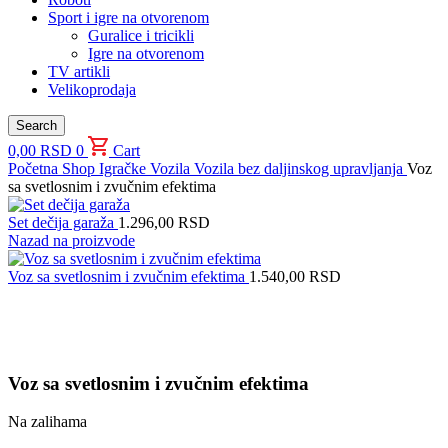
Sport i igre na otvorenom
Guralice i tricikli
Igre na otvorenom
TV artikli
Velikoprodaja
Search
0,00
RSD
0
Cart
Početna
Shop
Igračke
Vozila
Vozila bez daljinskog upravljanja
Voz
sa svetlosnim i zvučnim efektima
Set dečija garaža
1.296,00
RSD
Nazad na proizvode
Voz sa svetlosnim i zvučnim efektima
1.540,00
RSD
Uvećaj sliku proizvoda
Voz sa svetlosnim i zvučnim efektima
Na zalihama