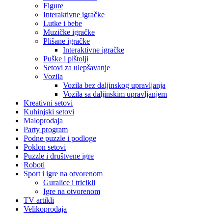
Figure
Interaktivne igračke
Lutke i bebe
Muzičke igračke
Plišane igračke
Interaktivne igračke
Puške i pištolji
Setovi za ulepšavanje
Vozila
Vozila bez daljinskog upravljanja
Vozila sa daljinskim upravljanjem
Kreativni setovi
Kuhinjski setovi
Maloprodaja
Party program
Podne puzzle i podloge
Poklon setovi
Puzzle i društvene igre
Roboti
Sport i igre na otvorenom
Guralice i tricikli
Igre na otvorenom
TV artikli
Velikoprodaja