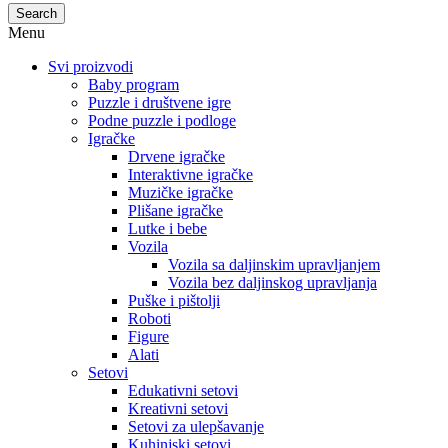
Search
Menu
Svi proizvodi
Baby program
Puzzle i društvene igre
Podne puzzle i podloge
Igračke
Drvene igračke
Interaktivne igračke
Muzičke igračke
Plišane igračke
Lutke i bebe
Vozila
Vozila sa daljinskim upravljanjem
Vozila bez daljinskog upravljanja
Puške i pištolji
Roboti
Figure
Alati
Setovi
Edukativni setovi
Kreativni setovi
Setovi za ulepšavanje
Kuhinjski setovi