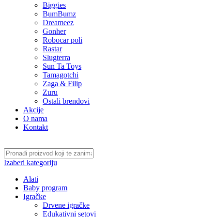
Biggies
BumBumz
Dreameez
Gonher
Robocar poli
Rastar
Slugterra
Sun Ta Toys
Tamagotchi
Zaga & Filip
Zuru
Ostali brendovi
Akcije
O nama
Kontakt
Izaberi kategoriju
Alati
Baby program
Igračke
Drvene igračke
Edukativni setovi