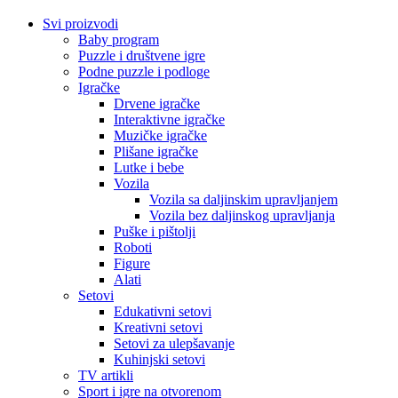
Svi proizvodi
Baby program
Puzzle i društvene igre
Podne puzzle i podloge
Igračke
Drvene igračke
Interaktivne igračke
Muzičke igračke
Plišane igračke
Lutke i bebe
Vozila
Vozila sa daljinskim upravljanjem
Vozila bez daljinskog upravljanja
Puške i pištolji
Roboti
Figure
Alati
Setovi
Edukativni setovi
Kreativni setovi
Setovi za ulepšavanje
Kuhinjski setovi
TV artikli
Sport i igre na otvorenom