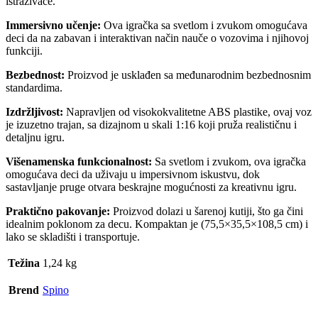
istraživače.
Immersivno učenje:
Ova igračka sa svetlom i zvukom omogućava
deci da na zabavan i interaktivan način nauče o vozovima i njihovoj
funkciji.
Bezbednost:
Proizvod je usklađen sa međunarodnim bezbednosnim
standardima.
Izdržljivost:
Napravljen od visokokvalitetne ABS plastike, ovaj voz
je izuzetno trajan, sa dizajnom u skali 1:16 koji pruža realističnu i
detaljnu igru.
Višenamenska funkcionalnost:
Sa svetlom i zvukom, ova igračka
omogućava deci da uživaju u impersivnom iskustvu, dok
sastavljanje pruge otvara beskrajne mogućnosti za kreativnu igru.
Praktično pakovanje:
Proizvod dolazi u šarenoj kutiji, što ga čini
idealnim poklonom za decu. Kompaktan je (75,5×35,5×108,5 cm) i
lako se skladišti i transportuje.
Težina
1,24 kg
Brend
Spino