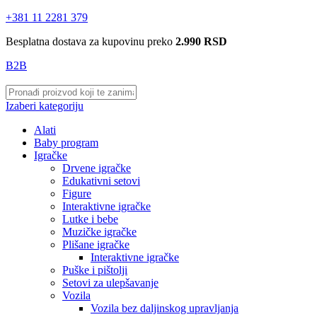
+381 11 2281 379
Besplatna dostava za kupovinu preko
2.990 RSD
B2B
Izaberi kategoriju
Alati
Baby program
Igračke
Drvene igračke
Edukativni setovi
Figure
Interaktivne igračke
Lutke i bebe
Muzičke igračke
Plišane igračke
Interaktivne igračke
Puške i pištolji
Setovi za ulepšavanje
Vozila
Vozila bez daljinskog upravljanja