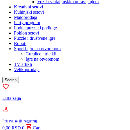
Vozila sa daljinskim upravljanjem
Kreativni setovi
Kuhinjski setovi
Maloprodaja
Party program
Podne puzzle i podloge
Poklon setovi
Puzzle i društvene igre
Roboti
Sport i igre na otvorenom
Guralice i tricikli
Igre na otvorenom
TV artikli
Velikoprodaja
Search
Lista želja
Prijavi se ili registruj
0,00
RSD
0
Cart