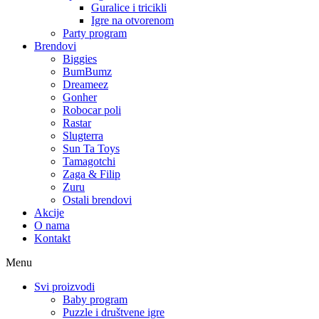
Guralice i tricikli
Igre na otvorenom
Party program
Brendovi
Biggies
BumBumz
Dreameez
Gonher
Robocar poli
Rastar
Slugterra
Sun Ta Toys
Tamagotchi
Zaga & Filip
Zuru
Ostali brendovi
Akcije
O nama
Kontakt
Menu
Svi proizvodi
Baby program
Puzzle i društvene igre