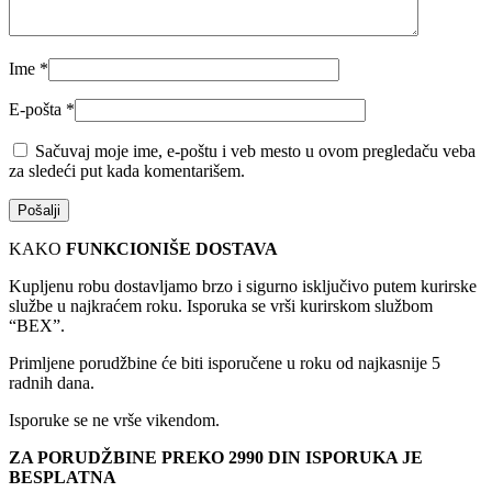
Ime
*
E-pošta
*
Sačuvaj moje ime, e-poštu i veb mesto u ovom pregledaču veba
za sledeći put kada komentarišem.
KAKO
FUNKCIONIŠE DOSTAVA
Kupljenu robu dostavljamo brzo i sigurno isključivo putem kurirske
službe u najkraćem roku. Isporuka se vrši kurirskom službom
“BEX”.
Primljene porudžbine će biti isporučene u roku od najkasnije 5
radnih dana.
Isporuke se ne vrše vikendom.
ZA PORUDŽBINE PREKO 2990 DIN ISPORUKA JE
BESPLATNA