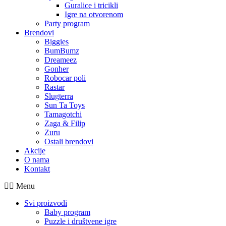
Guralice i tricikli
Igre na otvorenom
Party program
Brendovi
Biggies
BumBumz
Dreameez
Gonher
Robocar poli
Rastar
Slugterra
Sun Ta Toys
Tamagotchi
Zaga & Filip
Zuru
Ostali brendovi
Akcije
O nama
Kontakt
Menu
Svi proizvodi
Baby program
Puzzle i društvene igre