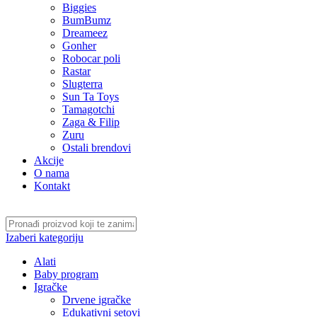
Biggies
BumBumz
Dreameez
Gonher
Robocar poli
Rastar
Slugterra
Sun Ta Toys
Tamagotchi
Zaga & Filip
Zuru
Ostali brendovi
Akcije
O nama
Kontakt
Izaberi kategoriju
Alati
Baby program
Igračke
Drvene igračke
Edukativni setovi