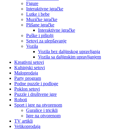
Figure
Interaktivne igračke
Lutke i bebe
Muzičke igračke
Plišane igračke
Interaktivne igračke
Puške i pištolji
Setovi za ulepšavanje
Vozila
Vozila bez daljinskog upravljanja
Vozila sa daljinskim upravljanjem
Kreativni setovi
Kuhinjski setovi
Maloprodaja
Party program
Podne puzzle i podloge
Poklon setovi
Puzzle i društvene igre
Roboti
Sport i igre na otvorenom
Guralice i tricikli
Igre na otvorenom
TV artikli
Velikoprodaja