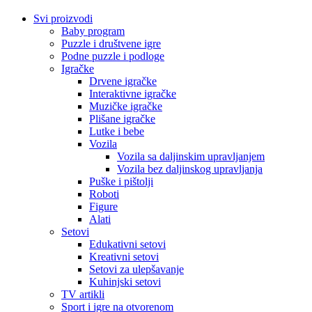
Svi proizvodi
Baby program
Puzzle i društvene igre
Podne puzzle i podloge
Igračke
Drvene igračke
Interaktivne igračke
Muzičke igračke
Plišane igračke
Lutke i bebe
Vozila
Vozila sa daljinskim upravljanjem
Vozila bez daljinskog upravljanja
Puške i pištolji
Roboti
Figure
Alati
Setovi
Edukativni setovi
Kreativni setovi
Setovi za ulepšavanje
Kuhinjski setovi
TV artikli
Sport i igre na otvorenom