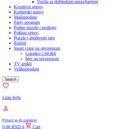
Vozila sa daljinskim upravljanjem
Kreativni setovi
Kuhinjski setovi
Maloprodaja
Party program
Podne puzzle i podloge
Poklon setovi
Puzzle i društvene igre
Roboti
Sport i igre na otvorenom
Guralice i tricikli
Igre na otvorenom
TV artikli
Velikoprodaja
Search
Lista želja
Prijavi se ili registruj
0,00
RSD
0
Cart