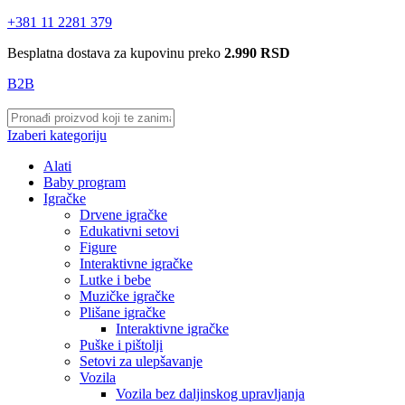
+381 11 2281 379
Besplatna dostava za kupovinu preko
2.990 RSD
B2B
Izaberi kategoriju
Alati
Baby program
Igračke
Drvene igračke
Edukativni setovi
Figure
Interaktivne igračke
Lutke i bebe
Muzičke igračke
Plišane igračke
Interaktivne igračke
Puške i pištolji
Setovi za ulepšavanje
Vozila
Vozila bez daljinskog upravljanja