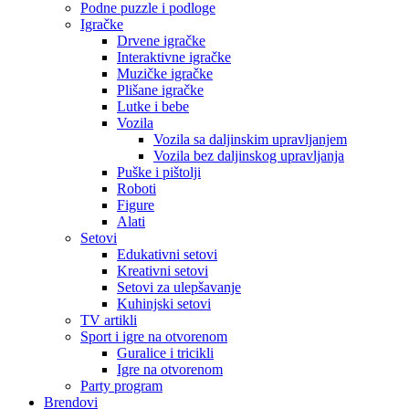
Podne puzzle i podloge
Igračke
Drvene igračke
Interaktivne igračke
Muzičke igračke
Plišane igračke
Lutke i bebe
Vozila
Vozila sa daljinskim upravljanjem
Vozila bez daljinskog upravljanja
Puške i pištolji
Roboti
Figure
Alati
Setovi
Edukativni setovi
Kreativni setovi
Setovi za ulepšavanje
Kuhinjski setovi
TV artikli
Sport i igre na otvorenom
Guralice i tricikli
Igre na otvorenom
Party program
Brendovi