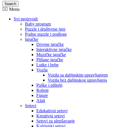
Search
Menu
Svi proizvodi
Baby program
Puzzle i društvene igre
Podne puzzle i podloge
Igračke
Drvene igračke
Interaktivne igračke
Muzičke igračke
Plišane igračke
Lutke i bebe
Vozila
Vozila sa daljinskim upravljanjem
Vozila bez daljinskog upravljanja
Puške i pištolji
Roboti
Figure
Alati
Setovi
Edukativni setovi
Kreativni setovi
Setovi za ulepšavanje
Kuhinjski setovi