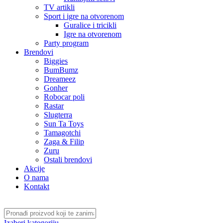
TV artikli
Sport i igre na otvorenom
Guralice i tricikli
Igre na otvorenom
Party program
Brendovi
Biggies
BumBumz
Dreameez
Gonher
Robocar poli
Rastar
Slugterra
Sun Ta Toys
Tamagotchi
Zaga & Filip
Zuru
Ostali brendovi
Akcije
O nama
Kontakt
Izaberi kategoriju