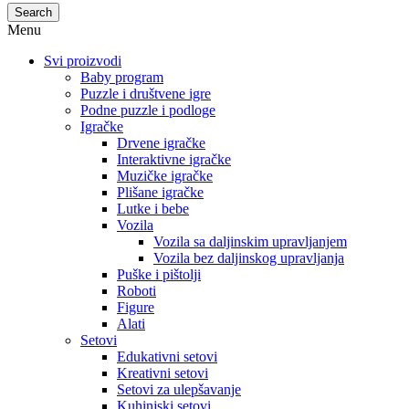
Search
Menu
Svi proizvodi
Baby program
Puzzle i društvene igre
Podne puzzle i podloge
Igračke
Drvene igračke
Interaktivne igračke
Muzičke igračke
Plišane igračke
Lutke i bebe
Vozila
Vozila sa daljinskim upravljanjem
Vozila bez daljinskog upravljanja
Puške i pištolji
Roboti
Figure
Alati
Setovi
Edukativni setovi
Kreativni setovi
Setovi za ulepšavanje
Kuhinjski setovi