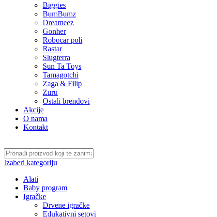
Biggies
BumBumz
Dreameez
Gonher
Robocar poli
Rastar
Slugterra
Sun Ta Toys
Tamagotchi
Zaga & Filip
Zuru
Ostali brendovi
Akcije
O nama
Kontakt
Izaberi kategoriju
Alati
Baby program
Igračke
Drvene igračke
Edukativni setovi