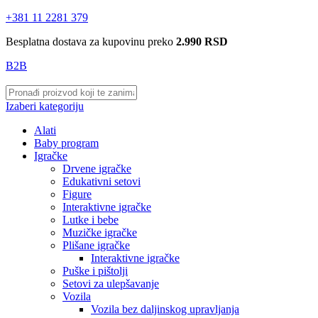
+381 11 2281 379
Besplatna dostava za kupovinu preko
2.990 RSD
B2B
Izaberi kategoriju
Alati
Baby program
Igračke
Drvene igračke
Edukativni setovi
Figure
Interaktivne igračke
Lutke i bebe
Muzičke igračke
Plišane igračke
Interaktivne igračke
Puške i pištolji
Setovi za ulepšavanje
Vozila
Vozila bez daljinskog upravljanja