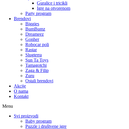
Guralice i tricikli
Igre na otvorenom
Party program
Brendovi
Biggies
BumBumz
Dreameez
Gonher
Robocar poli
Rastar
Slugterra
Sun Ta Toys
Tamagotchi
Zaga & Filip
Zuru
Ostali brendovi
Akcije
O nama
Kontakt
Menu
Svi proizvodi
Baby program
Puzzle i društvene igre