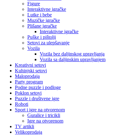
Figure
Interaktivne igračke
Lutke i bebe
Muzičke igračke
Plišane igračke
Interaktivne igračke
Puške i pištolji
Setovi za ulepšavanje
Vozila
Vozila bez daljinskog upravljanja
Vozila sa daljinskim upravljanjem
Kreativni setovi
Kuhinjski setovi
Maloprodaja
Party program
Podne puzzle i podloge
Poklon setovi
Puzzle i društvene igre
Roboti
Sport i igre na otvorenom
Guralice i tricikli
Igre na otvorenom
TV artikli
Velikoprodaja