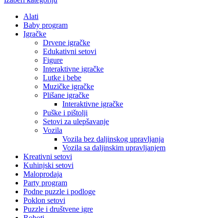
Alati
Baby program
Igračke
Drvene igračke
Edukativni setovi
Figure
Interaktivne igračke
Lutke i bebe
Muzičke igračke
Plišane igračke
Interaktivne igračke
Puške i pištolji
Setovi za ulepšavanje
Vozila
Vozila bez daljinskog upravljanja
Vozila sa daljinskim upravljanjem
Kreativni setovi
Kuhinjski setovi
Maloprodaja
Party program
Podne puzzle i podloge
Poklon setovi
Puzzle i društvene igre
Roboti