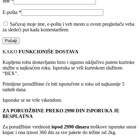
Ime
*
E-pošta
*
Sačuvaj moje ime, e-poštu i veb mesto u ovom pregledaču veba
za sledeći put kada komentarišem.
KAKO
FUNKCIONIŠE DOSTAVA
Kupljenu robu dostavljamo brzo i sigurno isključivo putem kurirske
službe u najkraćem roku. Isporuka se vrši kurirskom službom
“BEX”.
Primljene porudžbine će biti isporučene u roku od najkasnije 5
radnih dana.
Isporuke se ne vrše vikendom.
ZA PORUDŽBINE PREKO 2990 DIN ISPORUKA JE
BESPLATNA
Za porudžbine vrednosti
ispod 2990 dinara
troškove isporuke snosi
kupac i ona iznosi 360 din za sve pakete do težine od 2kg.