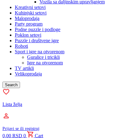
Vozila sa daljinskim upravljanjem
Kreativni setovi
Kuhinjski setovi
Maloprodaja
Party program
Podne puzzle i podloge
Poklon setovi
Puzzle i društvene igre
Roboti
Sport i igre na otvorenom
Guralice i tricikli
Igre na otvorenom
TV artikli
Velikoprodaja
Search
Lista želja
Prijavi se ili registruj
0,00
RSD
0
Cart