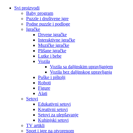
Svi proizvodi
Baby program
Puzzle i društvene igre
Podne puzzle i podloge
Igračke
Drvene igračke
Interaktivne igračke
Muzičke igračke
Plišane igračke
Lutke i bebe
Vozila
Vozila sa daljinskim upravljanjem
Vozila bez daljinskog upravljanja
Puške i pištolji
Roboti
Figure
Alati
Setovi
Edukativni setovi
Kreativni setovi
Setovi za ulepšavanje
Kuhinjski setovi
TV artikli
Sport i igre na otvorenom