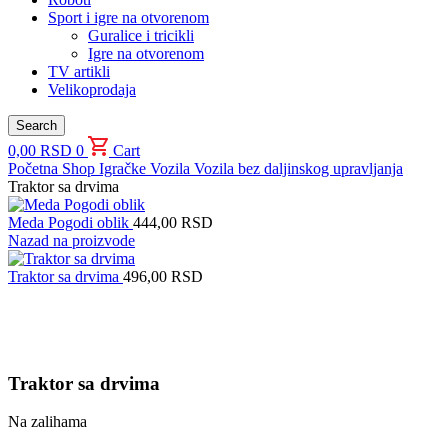
Sport i igre na otvorenom
Guralice i tricikli
Igre na otvorenom
TV artikli
Velikoprodaja
Search
0,00
RSD
0
Cart
Početna
Shop
Igračke
Vozila
Vozila bez daljinskog upravljanja
Traktor sa drvima
Meda Pogodi oblik
444,00
RSD
Nazad na proizvode
Traktor sa drvima
496,00
RSD
Uvećaj sliku proizvoda
Traktor sa drvima
Na zalihama