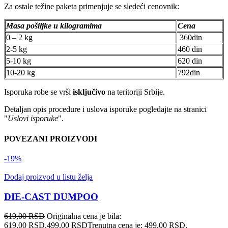
Za ostale težine paketa primenjuje se sledeći cenovnik:
Masa pošiljke u kilogramima
Cena
0 – 2 kg
360din
2-5 kg
460 din
5-10 kg
620 din
10-20 kg
792din
Isporuka robe se vrši
isključivo
na teritoriji Srbije.
Detaljan opis procedure i uslova isporuke pogledajte na stranici
"
Uslovi isporuke
".
POVEZANI PROIZVODI
-19%
Dodaj proizvod u listu želja
DIE-CAST DUMPOO
619,00
RSD
Originalna cena je bila:
619,00 RSD.
499,00
RSD
Trenutna cena je: 499,00 RSD.