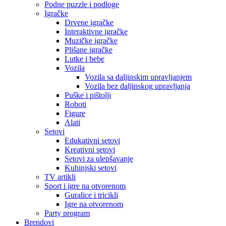
Podne puzzle i podloge
Igračke
Drvene igračke
Interaktivne igračke
Muzičke igračke
Plišane igračke
Lutke i bebe
Vozila
Vozila sa daljinskim upravljanjem
Vozila bez daljinskog upravljanja
Puške i pištolji
Roboti
Figure
Alati
Setovi
Edukativni setovi
Kreativni setovi
Setovi za ulepšavanje
Kuhinjski setovi
TV artikli
Sport i igre na otvorenom
Guralice i tricikli
Igre na otvorenom
Party program
Brendovi