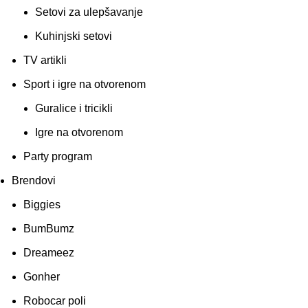
Setovi za ulepšavanje
Kuhinjski setovi
TV artikli
Sport i igre na otvorenom
Guralice i tricikli
Igre na otvorenom
Party program
Brendovi
Biggies
BumBumz
Dreameez
Gonher
Robocar poli