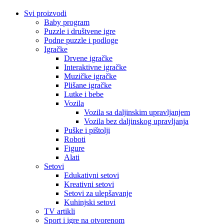
Svi proizvodi
Baby program
Puzzle i društvene igre
Podne puzzle i podloge
Igračke
Drvene igračke
Interaktivne igračke
Muzičke igračke
Plišane igračke
Lutke i bebe
Vozila
Vozila sa daljinskim upravljanjem
Vozila bez daljinskog upravljanja
Puške i pištolji
Roboti
Figure
Alati
Setovi
Edukativni setovi
Kreativni setovi
Setovi za ulepšavanje
Kuhinjski setovi
TV artikli
Sport i igre na otvorenom