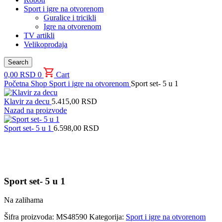
Sport i igre na otvorenom
Guralice i tricikli
Igre na otvorenom
TV artikli
Velikoprodaja
Search
0,00
RSD
0
Cart
Početna
Shop
Sport i igre na otvorenom
Sport set- 5 u 1
Klavir za decu
5.415,00
RSD
Nazad na proizvode
Sport set- 5 u 1
6.598,00
RSD
Uvećaj sliku proizvoda
Sport set- 5 u 1
Na zalihama
Šifra proizvoda:
MS48590
Kategorija:
Sport i igre na otvorenom