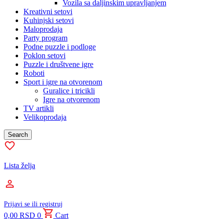
Vozila sa daljinskim upravljanjem
Kreativni setovi
Kuhinjski setovi
Maloprodaja
Party program
Podne puzzle i podloge
Poklon setovi
Puzzle i društvene igre
Roboti
Sport i igre na otvorenom
Guralice i tricikli
Igre na otvorenom
TV artikli
Velikoprodaja
Search
Lista želja
Prijavi se ili registruj
0,00
RSD
0
Cart