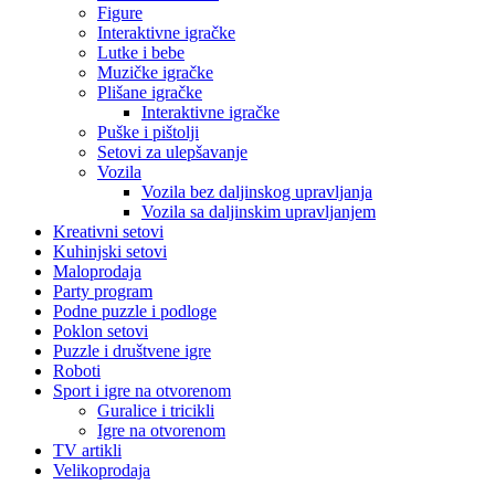
Figure
Interaktivne igračke
Lutke i bebe
Muzičke igračke
Plišane igračke
Interaktivne igračke
Puške i pištolji
Setovi za ulepšavanje
Vozila
Vozila bez daljinskog upravljanja
Vozila sa daljinskim upravljanjem
Kreativni setovi
Kuhinjski setovi
Maloprodaja
Party program
Podne puzzle i podloge
Poklon setovi
Puzzle i društvene igre
Roboti
Sport i igre na otvorenom
Guralice i tricikli
Igre na otvorenom
TV artikli
Velikoprodaja