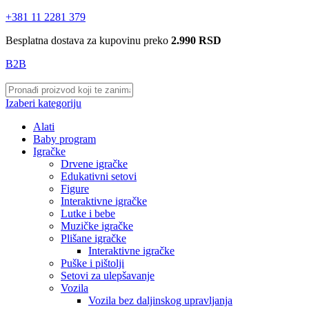
+381 11 2281 379
Besplatna dostava za kupovinu preko
2.990 RSD
B2B
Izaberi kategoriju
Alati
Baby program
Igračke
Drvene igračke
Edukativni setovi
Figure
Interaktivne igračke
Lutke i bebe
Muzičke igračke
Plišane igračke
Interaktivne igračke
Puške i pištolji
Setovi za ulepšavanje
Vozila
Vozila bez daljinskog upravljanja