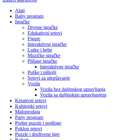
Alati
Baby program
Igračke
Drvene igračke
Edukativni setovi
Figure
Interaktivne igračke
Lutke i bebe
Muzičke igračke
Plišane igračke
Interaktivne igračke
Puške i pištolji
Setovi za ulepšavanje
Vozila
Vozila bez daljinskog upravljanja
Vozila sa daljinskim upravljanjem
Kreativni setovi
Kuhinjski setovi
Maloprodaja
Party program
Podne puzzle i podloge
Poklon setovi
Puzzle i društvene igre
Roboti