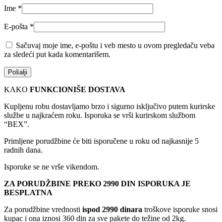
Ime
*
E-pošta
*
Sačuvaj moje ime, e-poštu i veb mesto u ovom pregledaču veba
za sledeći put kada komentarišem.
KAKO
FUNKCIONIŠE DOSTAVA
Kupljenu robu dostavljamo brzo i sigurno isključivo putem kurirske
službe u najkraćem roku. Isporuka se vrši kurirskom službom
“BEX”.
Primljene porudžbine će biti isporučene u roku od najkasnije 5
radnih dana.
Isporuke se ne vrše vikendom.
ZA PORUDŽBINE PREKO 2990 DIN ISPORUKA JE
BESPLATNA
Za porudžbine vrednosti
ispod 2990 dinara
troškove isporuke snosi
kupac i ona iznosi 360 din za sve pakete do težine od 2kg.