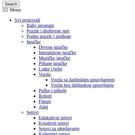
Search
Menu
Svi proizvodi
Baby program
Puzzle i društvene igre
Podne puzzle i podloge
Igračke
Drvene igračke
Interaktivne igračke
Muzičke igračke
Plišane igračke
Lutke i bebe
Vozila
Vozila sa daljinskim upravljanjem
Vozila bez daljinskog upravljanja
Puške i pištolji
Roboti
Figure
Alati
Setovi
Edukativni setovi
Kreativni setovi
Setovi za ulepšavanje
Kuhinjski setovi