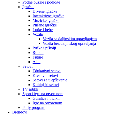
Podne puzzle i podloge
Igračke
Drvene igračke
Interaktivne igračke
Muzičke igračke
Plišane igračke
Lutke i bebe
Vozila
Vozila sa daljinskim upravljanjem
Vozila bez daljinskog upravljanja
Puške i pištolji
Roboti
Figure
Alati
Setovi
Edukativni setovi
Kreativni setovi
Setovi za ulepšavanje
Kuhinjski setovi
TV artikli
Sport i igre na otvorenom
Guralice i tricikli
Igre na otvorenom
Party program
Brendovi