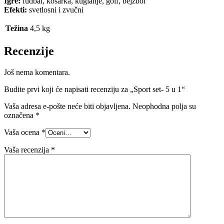
Igre:
fudbal, košarka, kuglanje, golf, bejzbol
Efekti:
svetlosni i zvučni
Težina
4,5 kg
Recenzije
Još nema komentara.
Budite prvi koji će napisati recenziju za „Sport set- 5 u 1“
Vaša adresa e-pošte neće biti objavljena.
Neophodna polja su
označena
*
Vaša ocena
*
Vaša recenzija
*