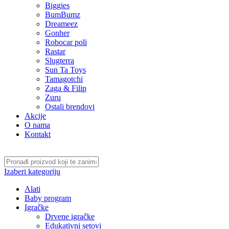
Biggies
BumBumz
Dreameez
Gonher
Robocar poli
Rastar
Slugterra
Sun Ta Toys
Tamagotchi
Zaga & Filip
Zuru
Ostali brendovi
Akcije
O nama
Kontakt
Izaberi kategoriju
Alati
Baby program
Igračke
Drvene igračke
Edukativni setovi