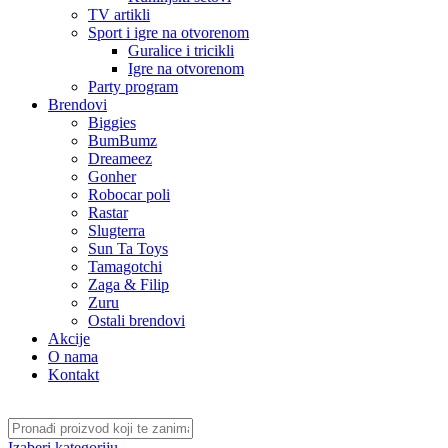
TV artikli
Sport i igre na otvorenom
Guralice i tricikli
Igre na otvorenom
Party program
Brendovi
Biggies
BumBumz
Dreameez
Gonher
Robocar poli
Rastar
Slugterra
Sun Ta Toys
Tamagotchi
Zaga & Filip
Zuru
Ostali brendovi
Akcije
O nama
Kontakt
Izaberi kategoriju