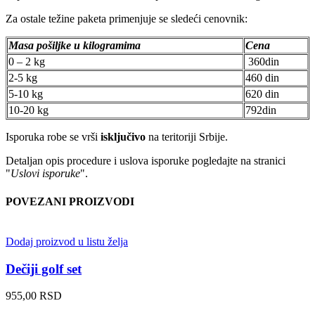
Za ostale težine paketa primenjuje se sledeći cenovnik:
Masa pošiljke u kilogramima
Cena
0 – 2 kg
360din
2-5 kg
460 din
5-10 kg
620 din
10-20 kg
792din
Isporuka robe se vrši
isključivo
na teritoriji Srbije.
Detaljan opis procedure i uslova isporuke pogledajte na stranici
"
Uslovi isporuke
".
POVEZANI PROIZVODI
Dodaj proizvod u listu želja
Dečiji golf set
955,00
RSD