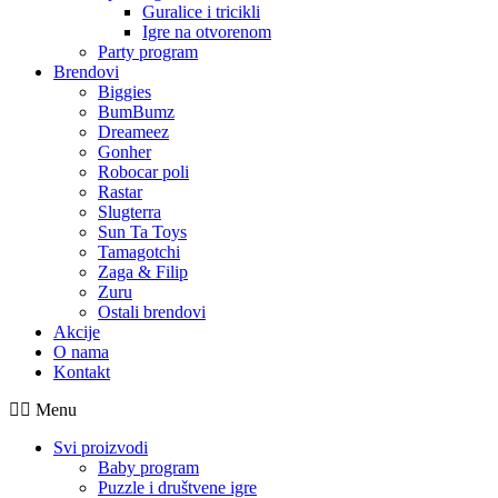
Guralice i tricikli
Igre na otvorenom
Party program
Brendovi
Biggies
BumBumz
Dreameez
Gonher
Robocar poli
Rastar
Slugterra
Sun Ta Toys
Tamagotchi
Zaga & Filip
Zuru
Ostali brendovi
Akcije
O nama
Kontakt
Menu
Svi proizvodi
Baby program
Puzzle i društvene igre