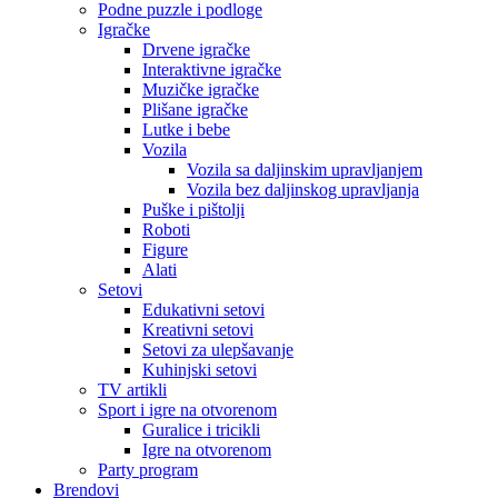
Podne puzzle i podloge
Igračke
Drvene igračke
Interaktivne igračke
Muzičke igračke
Plišane igračke
Lutke i bebe
Vozila
Vozila sa daljinskim upravljanjem
Vozila bez daljinskog upravljanja
Puške i pištolji
Roboti
Figure
Alati
Setovi
Edukativni setovi
Kreativni setovi
Setovi za ulepšavanje
Kuhinjski setovi
TV artikli
Sport i igre na otvorenom
Guralice i tricikli
Igre na otvorenom
Party program
Brendovi