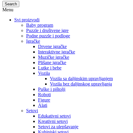
Search
Menu
Svi proizvodi
Baby program
Puzzle i društvene igre
Podne puzzle i podloge
Igračke
Drvene igračke
Interaktivne igračke
Muzičke igračke
Plišane igračke
Lutke i bebe
Vozila
Vozila sa daljinskim upravljanjem
Vozila bez daljinskog upravljanja
Puške i pištolji
Roboti
Figure
Alati
Setovi
Edukativni setovi
Kreativni setovi
Setovi za ulepšavanje
Kuhinjski setovi