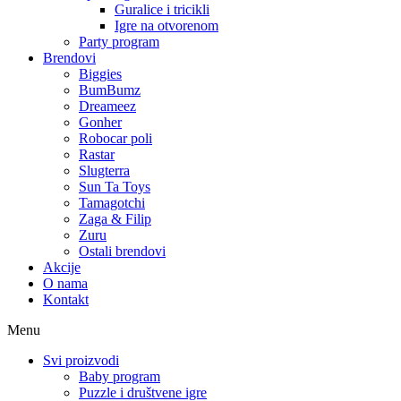
Guralice i tricikli
Igre na otvorenom
Party program
Brendovi
Biggies
BumBumz
Dreameez
Gonher
Robocar poli
Rastar
Slugterra
Sun Ta Toys
Tamagotchi
Zaga & Filip
Zuru
Ostali brendovi
Akcije
O nama
Kontakt
Menu
Svi proizvodi
Baby program
Puzzle i društvene igre