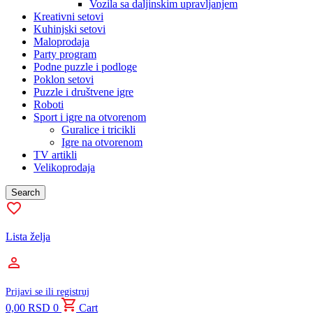
Vozila sa daljinskim upravljanjem
Kreativni setovi
Kuhinjski setovi
Maloprodaja
Party program
Podne puzzle i podloge
Poklon setovi
Puzzle i društvene igre
Roboti
Sport i igre na otvorenom
Guralice i tricikli
Igre na otvorenom
TV artikli
Velikoprodaja
Search
Lista želja
Prijavi se ili registruj
0,00
RSD
0
Cart