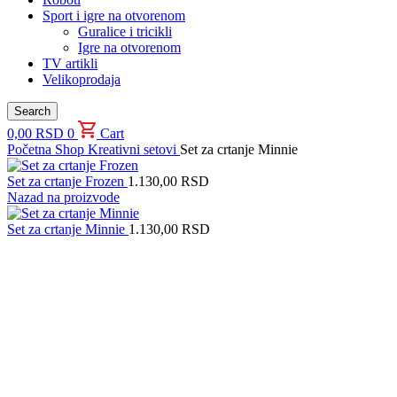
Sport i igre na otvorenom
Guralice i tricikli
Igre na otvorenom
TV artikli
Velikoprodaja
Search
0,00
RSD
0
Cart
Početna
Shop
Kreativni setovi
Set za crtanje Minnie
Set za crtanje Frozen
1.130,00
RSD
Nazad na proizvode
Set za crtanje Minnie
1.130,00
RSD
Uvećaj sliku proizvoda