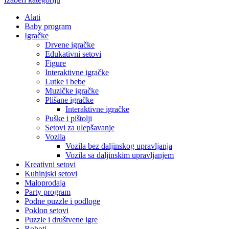
Alati
Baby program
Igračke
Drvene igračke
Edukativni setovi
Figure
Interaktivne igračke
Lutke i bebe
Muzičke igračke
Plišane igračke
Interaktivne igračke
Puške i pištolji
Setovi za ulepšavanje
Vozila
Vozila bez daljinskog upravljanja
Vozila sa daljinskim upravljanjem
Kreativni setovi
Kuhinjski setovi
Maloprodaja
Party program
Podne puzzle i podloge
Poklon setovi
Puzzle i društvene igre
Roboti