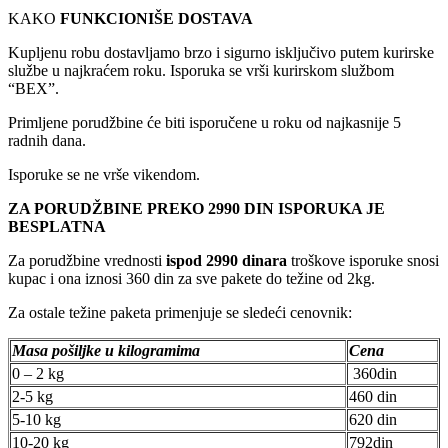
KAKO
FUNKCIONIŠE DOSTAVA
Kupljenu robu dostavljamo brzo i sigurno isključivo putem kurirske
službe u najkraćem roku. Isporuka se vrši kurirskom službom
“BEX”.
Primljene porudžbine će biti isporučene u roku od najkasnije 5
radnih dana.
Isporuke se ne vrše vikendom.
ZA PORUDŽBINE PREKO 2990 DIN ISPORUKA JE
BESPLATNA
Za porudžbine vrednosti
ispod 2990 dinara
troškove isporuke snosi
kupac i ona iznosi 360 din za sve pakete do težine od 2kg.
Za ostale težine paketa primenjuje se sledeći cenovnik:
Masa pošiljke u kilogramima
Cena
0 – 2 kg
360din
2-5 kg
460 din
5-10 kg
620 din
10-20 kg
792din