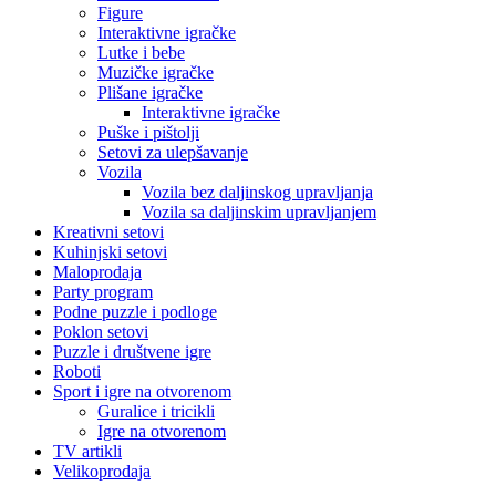
Figure
Interaktivne igračke
Lutke i bebe
Muzičke igračke
Plišane igračke
Interaktivne igračke
Puške i pištolji
Setovi za ulepšavanje
Vozila
Vozila bez daljinskog upravljanja
Vozila sa daljinskim upravljanjem
Kreativni setovi
Kuhinjski setovi
Maloprodaja
Party program
Podne puzzle i podloge
Poklon setovi
Puzzle i društvene igre
Roboti
Sport i igre na otvorenom
Guralice i tricikli
Igre na otvorenom
TV artikli
Velikoprodaja