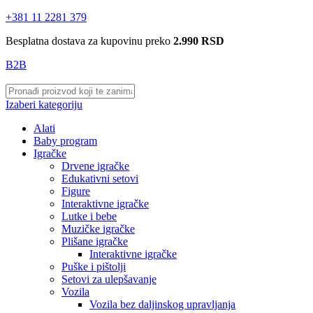
+381 11 2281 379
Besplatna dostava za kupovinu preko
2.990 RSD
B2B
Izaberi kategoriju
Alati
Baby program
Igračke
Drvene igračke
Edukativni setovi
Figure
Interaktivne igračke
Lutke i bebe
Muzičke igračke
Plišane igračke
Interaktivne igračke
Puške i pištolji
Setovi za ulepšavanje
Vozila
Vozila bez daljinskog upravljanja