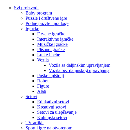
Svi proizvodi
Baby program
Puzzle i društvene igre
Podne puzzle i podloge
Igračke
Drvene igračke
Interaktivne igračke
Muzičke igračke
Plišane igračke
Lutke i bebe
Vozila
Vozila sa daljinskim upravljanjem
Vozila bez daljinskog upravljanja
Puške i pištolji
Roboti
Figure
Alati
Setovi
Edukativni setovi
Kreativni setovi
Setovi za ulepšavanje
Kuhinjski setovi
TV artikli
Sport i igre na otvorenom