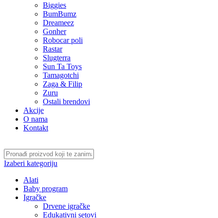
Biggies
BumBumz
Dreameez
Gonher
Robocar poli
Rastar
Slugterra
Sun Ta Toys
Tamagotchi
Zaga & Filip
Zuru
Ostali brendovi
Akcije
O nama
Kontakt
Izaberi kategoriju
Alati
Baby program
Igračke
Drvene igračke
Edukativni setovi