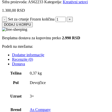
Šifra proizvoda:
AS62233
Kategorija:
Kreativni setovi
1.300,00
RSD
Set za crtanje Frozen količina
DODAJ U KORPU
Besplatna dostava za kupovinu preko
2.990 RSD
Podeli na mrežama:
Dodatne informacije
Recenzije (0)
Dostava
Težina
0,37 kg
Pol
Devojčice
Uzrast
3+
Brend
As Company