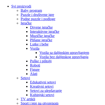
Svi proizvodi
Baby program
Puzzle i društvene igre
Podne puzzle i podloge
Igračke
Drvene igračke
Interaktivne igračke
Muzičke igračke
Plišane igračke
Lutke i bebe
Vozila
Vozila sa daljinskim upravljanjem
Vozila bez daljinskog upravljanja
Puške i pištolji
Roboti
Figure
Alati
Setovi
Edukativni setovi
Kreativni setovi
Setovi za ulepšavanje
Kuhinjski setovi
TV artikli
Sport i igre na otvorenom