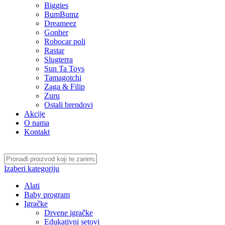
Biggies
BumBumz
Dreameez
Gonher
Robocar poli
Rastar
Slugterra
Sun Ta Toys
Tamagotchi
Zaga & Filip
Zuru
Ostali brendovi
Akcije
O nama
Kontakt
Izaberi kategoriju
Alati
Baby program
Igračke
Drvene igračke
Edukativni setovi