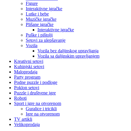
Figure
Interaktivne igračke
Lutke i bebe
Muzičke igračke
Plišane igračke
Interaktivne igračke
Puške i pištolji
Setovi za ulepšavanje
Vozila
Vozila bez daljinskog upravljanja
Vozila sa daljinskim upravljanjem
Kreativni setovi
Kuhinjski setovi
Maloprodaja
Party program
Podne puzzle i podloge
Poklon setovi
Puzzle i društvene igre
Roboti
Sport i igre na otvorenom
Guralice i tricikli
Igre na otvorenom
TV artikli
Velikoprodaja