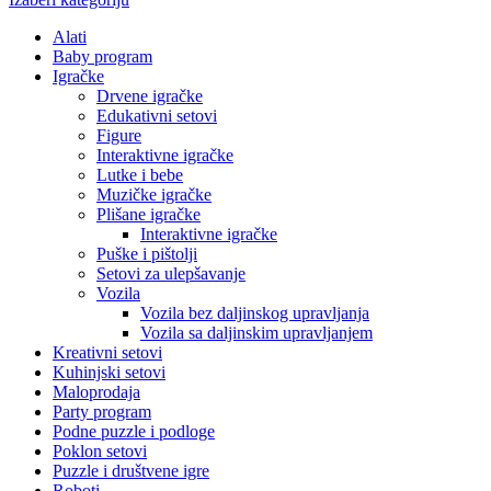
Alati
Baby program
Igračke
Drvene igračke
Edukativni setovi
Figure
Interaktivne igračke
Lutke i bebe
Muzičke igračke
Plišane igračke
Interaktivne igračke
Puške i pištolji
Setovi za ulepšavanje
Vozila
Vozila bez daljinskog upravljanja
Vozila sa daljinskim upravljanjem
Kreativni setovi
Kuhinjski setovi
Maloprodaja
Party program
Podne puzzle i podloge
Poklon setovi
Puzzle i društvene igre
Roboti