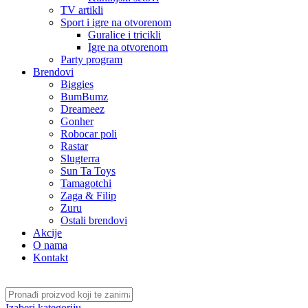
TV artikli
Sport i igre na otvorenom
Guralice i tricikli
Igre na otvorenom
Party program
Brendovi
Biggies
BumBumz
Dreameez
Gonher
Robocar poli
Rastar
Slugterra
Sun Ta Toys
Tamagotchi
Zaga & Filip
Zuru
Ostali brendovi
Akcije
O nama
Kontakt
Izaberi kategoriju