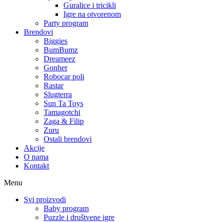
Guralice i tricikli
Igre na otvorenom
Party program
Brendovi
Biggies
BumBumz
Dreameez
Gonher
Robocar poli
Rastar
Slugterra
Sun Ta Toys
Tamagotchi
Zaga & Filip
Zuru
Ostali brendovi
Akcije
O nama
Kontakt
Menu
Svi proizvodi
Baby program
Puzzle i društvene igre