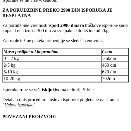
Isporuke se ne vrše vikendom.
ZA PORUDŽBINE PREKO 2990 DIN ISPORUKA JE
BESPLATNA
Za porudžbine vrednosti
ispod 2990 dinara
troškove isporuke snosi
kupac i ona iznosi 360 din za sve pakete do težine od 2kg.
Za ostale težine paketa primenjuje se sledeći cenovnik:
Masa pošiljke u kilogramima
Cena
0 – 2 kg
360din
2-5 kg
460 din
5-10 kg
620 din
10-20 kg
792din
Isporuka robe se vrši
isključivo
na teritoriji Srbije.
Detaljan opis procedure i uslova isporuke pogledajte na stranici
"
Uslovi isporuke
".
POVEZANI PROIZVODI