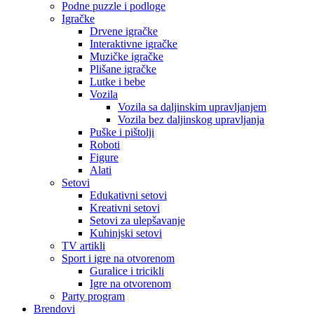
Podne puzzle i podloge
Igračke
Drvene igračke
Interaktivne igračke
Muzičke igračke
Plišane igračke
Lutke i bebe
Vozila
Vozila sa daljinskim upravljanjem
Vozila bez daljinskog upravljanja
Puške i pištolji
Roboti
Figure
Alati
Setovi
Edukativni setovi
Kreativni setovi
Setovi za ulepšavanje
Kuhinjski setovi
TV artikli
Sport i igre na otvorenom
Guralice i tricikli
Igre na otvorenom
Party program
Brendovi