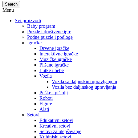
Search
Menu
Svi proizvodi
Baby program
Puzzle i društvene igre
Podne puzzle i podloge
Igračke
Drvene igračke
Interaktivne igračke
Muzičke igračke
Plišane igračke
Lutke i bebe
Vozila
Vozila sa daljinskim upravljanjem
Vozila bez daljinskog upravljanja
Puške i pištolji
Roboti
Figure
Alati
Setovi
Edukativni setovi
Kreativni setovi
Setovi za ulepšavanje
Kuhinjski setovi