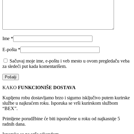
Ime
*
E-pošta
*
Sačuvaj moje ime, e-poštu i veb mesto u ovom pregledaču veba
za sledeći put kada komentarišem.
KAKO
FUNKCIONIŠE DOSTAVA
Kupljenu robu dostavljamo brzo i sigurno isključivo putem kurirske
službe u najkraćem roku. Isporuka se vrši kurirskom službom
“BEX”.
Primljene porudžbine će biti isporučene u roku od najkasnije 5
radnih dana.