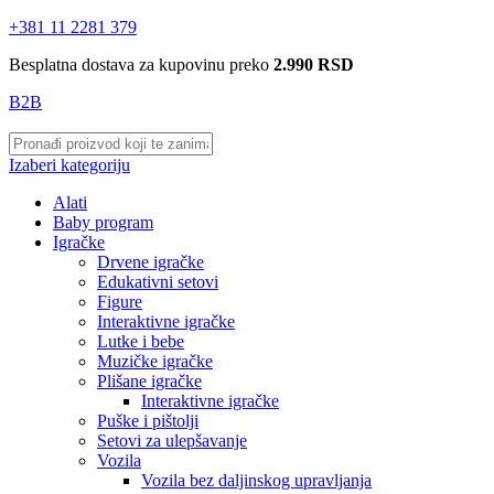
+381 11 2281 379
Besplatna dostava za kupovinu preko
2.990 RSD
B2B
Izaberi kategoriju
Alati
Baby program
Igračke
Drvene igračke
Edukativni setovi
Figure
Interaktivne igračke
Lutke i bebe
Muzičke igračke
Plišane igračke
Interaktivne igračke
Puške i pištolji
Setovi za ulepšavanje
Vozila
Vozila bez daljinskog upravljanja