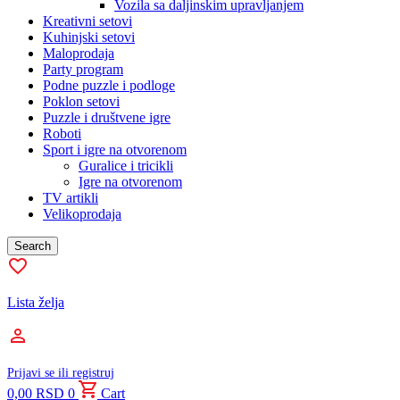
Vozila sa daljinskim upravljanjem
Kreativni setovi
Kuhinjski setovi
Maloprodaja
Party program
Podne puzzle i podloge
Poklon setovi
Puzzle i društvene igre
Roboti
Sport i igre na otvorenom
Guralice i tricikli
Igre na otvorenom
TV artikli
Velikoprodaja
Search
Lista želja
Prijavi se ili registruj
0,00
RSD
0
Cart