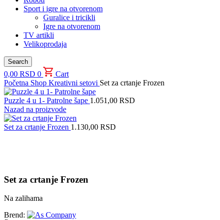
Sport i igre na otvorenom
Guralice i tricikli
Igre na otvorenom
TV artikli
Velikoprodaja
Search
0,00
RSD
0
Cart
Početna
Shop
Kreativni setovi
Set za crtanje Frozen
Puzzle 4 u 1- Patrolne šape
1.051,00
RSD
Nazad na proizvode
Set za crtanje Frozen
1.130,00
RSD
Uvećaj sliku proizvoda
Set za crtanje Frozen
Na zalihama
Brend: