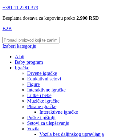
+381 11 2281 379
Besplatna dostava za kupovinu preko
2.990 RSD
B2B
Izaberi kategoriju
Alati
Baby program
Igračke
Drvene igračke
Edukativni setovi
Figure
Interaktivne igračke
Lutke i bebe
Muzičke igračke
Plišane igračke
Interaktivne igračke
Puške i pištolji
Setovi za ulepšavanje
Vozila
Vozila bez daljinskog upravljanja