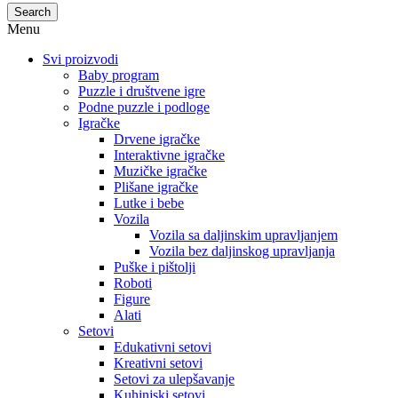
Search
Menu
Svi proizvodi
Baby program
Puzzle i društvene igre
Podne puzzle i podloge
Igračke
Drvene igračke
Interaktivne igračke
Muzičke igračke
Plišane igračke
Lutke i bebe
Vozila
Vozila sa daljinskim upravljanjem
Vozila bez daljinskog upravljanja
Puške i pištolji
Roboti
Figure
Alati
Setovi
Edukativni setovi
Kreativni setovi
Setovi za ulepšavanje
Kuhinjski setovi