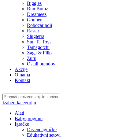
Biggies
BumBumz
Dreameez
Gonher
Robocar poli
Rastar
Slugterra
Sun Ta Toys
Tamagotchi
Zaga & Filip
Zuru
Ostali brendovi
Akcije
O nama
Kontakt
Izaberi kategoriju
Alati
Baby program
Igračke
Drvene igračke
Edukativni setovi