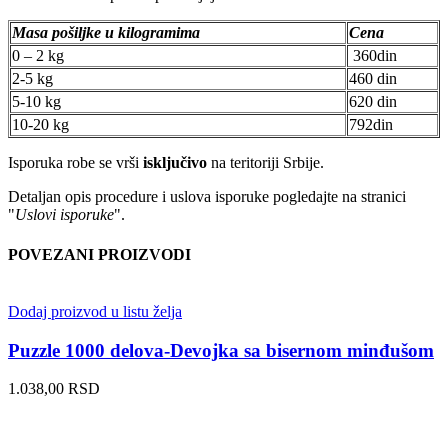
Masa pošiljke u kilogramima
Cena
0 – 2 kg
360din
2-5 kg
460 din
5-10 kg
620 din
10-20 kg
792din
Isporuka robe se vrši
isključivo
na teritoriji Srbije.
Detaljan opis procedure i uslova isporuke pogledajte na stranici
"
Uslovi isporuke
".
POVEZANI PROIZVODI
Dodaj proizvod u listu želja
Puzzle 1000 delova-Devojka sa bisernom minđušom
1.038,00
RSD