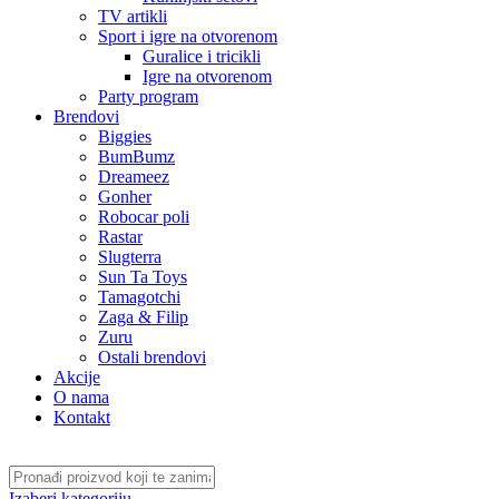
TV artikli
Sport i igre na otvorenom
Guralice i tricikli
Igre na otvorenom
Party program
Brendovi
Biggies
BumBumz
Dreameez
Gonher
Robocar poli
Rastar
Slugterra
Sun Ta Toys
Tamagotchi
Zaga & Filip
Zuru
Ostali brendovi
Akcije
O nama
Kontakt
Izaberi kategoriju