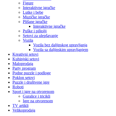
Figure
Interaktivne igračke
Lutke i bebe
Muzičke igračke
Plišane igračke
Interaktivne igračke
Puške i pištolji
Setovi za ulepšavanje
Vozila
Vozila bez daljinskog upravljanja
Vozila sa daljinskim upravljanjem
Kreativni setovi
Kuhinjski setovi
Maloprodaja
Party program
Podne puzzle i podloge
Poklon setovi
Puzzle i društvene igre
Roboti
Sport i igre na otvorenom
Guralice i tricikli
Igre na otvorenom
TV artikli
Velikoprodaja