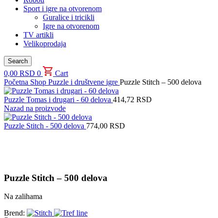
Sport i igre na otvorenom
Guralice i tricikli
Igre na otvorenom
TV artikli
Velikoprodaja
Search
0,00
RSD
0
Cart
Početna
Shop
Puzzle i društvene igre
Puzzle Stitch – 500 delova
Puzzle Tomas i drugari - 60 delova
414,72
RSD
Nazad na proizvode
Puzzle Stitch - 500 delova
774,00
RSD
Uvećaj sliku proizvoda
Puzzle Stitch – 500 delova
Na zalihama
Brend: