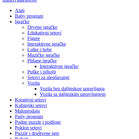
Alati
Baby program
Igračke
Drvene igračke
Edukativni setovi
Figure
Interaktivne igračke
Lutke i bebe
Muzičke igračke
Plišane igračke
Interaktivne igračke
Puške i pištolji
Setovi za ulepšavanje
Vozila
Vozila bez daljinskog upravljanja
Vozila sa daljinskim upravljanjem
Kreativni setovi
Kuhinjski setovi
Maloprodaja
Party program
Podne puzzle i podloge
Poklon setovi
Puzzle i društvene igre
Roboti