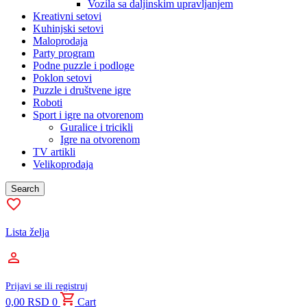
Vozila sa daljinskim upravljanjem
Kreativni setovi
Kuhinjski setovi
Maloprodaja
Party program
Podne puzzle i podloge
Poklon setovi
Puzzle i društvene igre
Roboti
Sport i igre na otvorenom
Guralice i tricikli
Igre na otvorenom
TV artikli
Velikoprodaja
Search
Lista želja
Prijavi se ili registruj
0,00
RSD
0
Cart