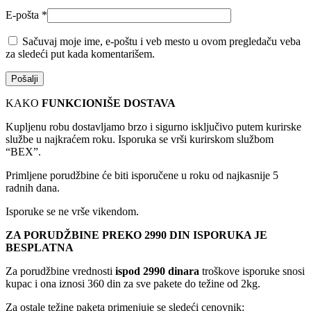
E-pošta
*
Sačuvaj moje ime, e-poštu i veb mesto u ovom pregledaču veba
za sledeći put kada komentarišem.
KAKO
FUNKCIONIŠE DOSTAVA
Kupljenu robu dostavljamo brzo i sigurno isključivo putem kurirske
službe u najkraćem roku. Isporuka se vrši kurirskom službom
“BEX”.
Primljene porudžbine će biti isporučene u roku od najkasnije 5
radnih dana.
Isporuke se ne vrše vikendom.
ZA PORUDŽBINE PREKO 2990 DIN ISPORUKA JE
BESPLATNA
Za porudžbine vrednosti
ispod 2990 dinara
troškove isporuke snosi
kupac i ona iznosi 360 din za sve pakete do težine od 2kg.
Za ostale težine paketa primenjuje se sledeći cenovnik: