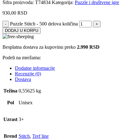
Šifra proizvoda:
T74834
Kategorija:
Puzzle i društvene igre
930,00
RSD
Puzzle Stitch - 500 delova količina
DODAJ U KORPU
Besplatna dostava za kupovinu preko
2.990 RSD
Podeli na mrežama:
Dodatne informacije
Recenzije (0)
Dostava
Težina
0,55625 kg
Pol
Unisex
Uzrast
3+
Brend
Stitch
,
Tref line