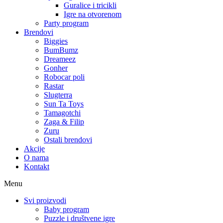
Guralice i tricikli
Igre na otvorenom
Party program
Brendovi
Biggies
BumBumz
Dreameez
Gonher
Robocar poli
Rastar
Slugterra
Sun Ta Toys
Tamagotchi
Zaga & Filip
Zuru
Ostali brendovi
Akcije
O nama
Kontakt
Menu
Svi proizvodi
Baby program
Puzzle i društvene igre