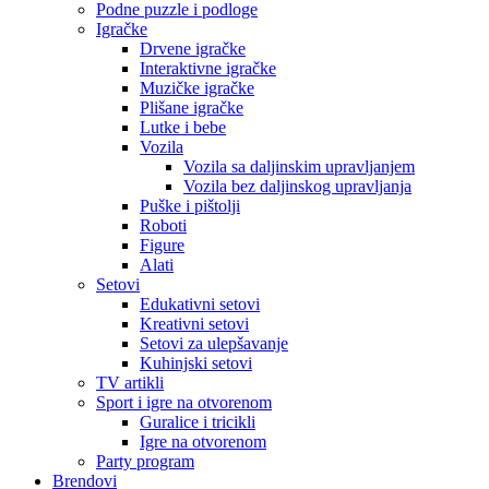
Podne puzzle i podloge
Igračke
Drvene igračke
Interaktivne igračke
Muzičke igračke
Plišane igračke
Lutke i bebe
Vozila
Vozila sa daljinskim upravljanjem
Vozila bez daljinskog upravljanja
Puške i pištolji
Roboti
Figure
Alati
Setovi
Edukativni setovi
Kreativni setovi
Setovi za ulepšavanje
Kuhinjski setovi
TV artikli
Sport i igre na otvorenom
Guralice i tricikli
Igre na otvorenom
Party program
Brendovi