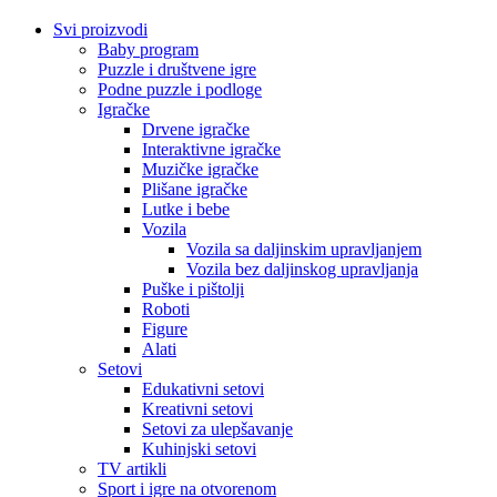
Svi proizvodi
Baby program
Puzzle i društvene igre
Podne puzzle i podloge
Igračke
Drvene igračke
Interaktivne igračke
Muzičke igračke
Plišane igračke
Lutke i bebe
Vozila
Vozila sa daljinskim upravljanjem
Vozila bez daljinskog upravljanja
Puške i pištolji
Roboti
Figure
Alati
Setovi
Edukativni setovi
Kreativni setovi
Setovi za ulepšavanje
Kuhinjski setovi
TV artikli
Sport i igre na otvorenom