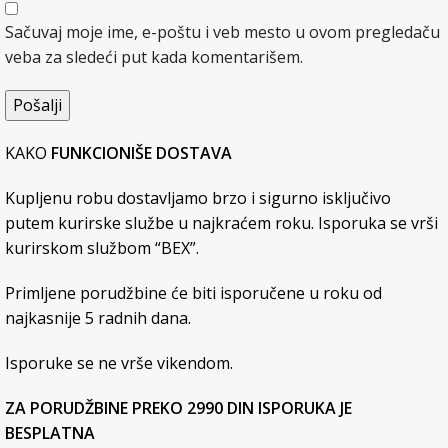
Sačuvaj moje ime, e-poštu i veb mesto u ovom pregledaču
veba za sledeći put kada komentarišem.
KAKO
FUNKCIONIŠE DOSTAVA
Kupljenu robu dostavljamo brzo i sigurno isključivo
putem kurirske službe u najkraćem roku. Isporuka se vrši
kurirskom službom “BEX”.
Primljene porudžbine će biti isporučene u roku od
najkasnije 5 radnih dana.
Isporuke se ne vrše vikendom.
ZA PORUDŽBINE PREKO 2990 DIN ISPORUKA JE
BESPLATNA