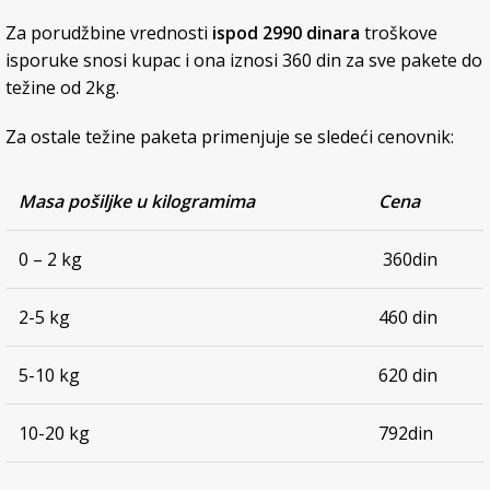
Za porudžbine vrednosti
ispod 2990 dinara
troškove
isporuke snosi kupac i ona iznosi 360 din za sve pakete do
težine od 2kg.
Za ostale težine paketa primenjuje se sledeći cenovnik:
Masa pošiljke u kilogramima
Cena
0 – 2 kg
360din
2-5 kg
460 din
5-10 kg
620 din
10-20 kg
792din