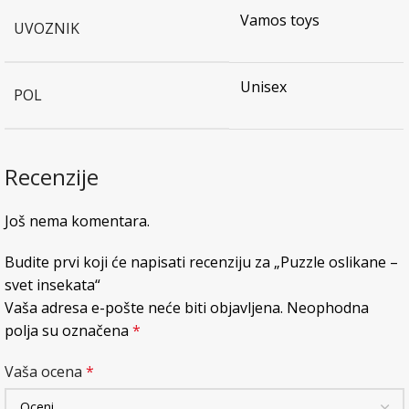
Vamos toys
UVOZNIK
Unisex
POL
Recenzije
Još nema komentara.
Budite prvi koji će napisati recenziju za „Puzzle oslikane –
svet insekata“
Vaša adresa e-pošte neće biti objavljena.
Neophodna
polja su označena
*
Vaša ocena
*