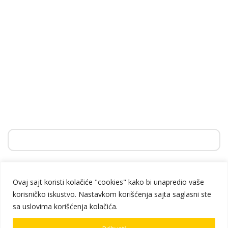
PRIJAVITE SE ZA NEWSLETTER
Ovaj sajt koristi kolačiće "cookies" kako bi unapredio vaše
korisničko iskustvo. Nastavkom korišćenja sajta saglasni ste
sa uslovima korišćenja kolačića.
© Copyright Vamos Toys. Sva prava zadržana.
0