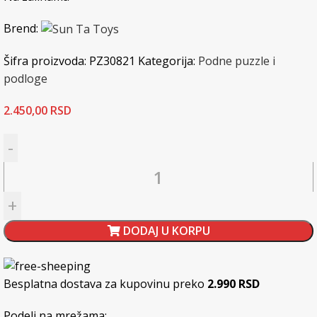
Brend:
Šifra proizvoda:
PZ30821
Kategorija:
Podne puzzle i
podloge
2.450,00
RSD
Puzzle oslikane – svet insekata količina
DODAJ U KORPU
Besplatna dostava za kupovinu preko
2.990 RSD
Podeli na mrežama: