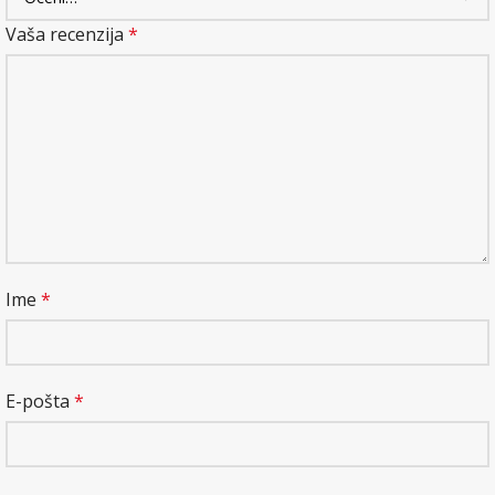
Vaša recenzija
*
Ime
*
E-pošta
*