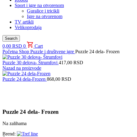
Sport i igre na otvorenom
Guralice i tricikli
Igre na otvorenom
TV artikli
Velikoprodaja
Search
0,00
RSD
0
Cart
Početna
Shop
Puzzle i društvene igre
Puzzle 24 dela- Frozen
Puzzle 30 delova- Štrumfovi
417,00
RSD
Nazad na proizvode
Puzzle 24 dela-Frozen
868,00
RSD
Uvećaj sliku proizvoda
Puzzle 24 dela- Frozen
Na zalihama
Brend: