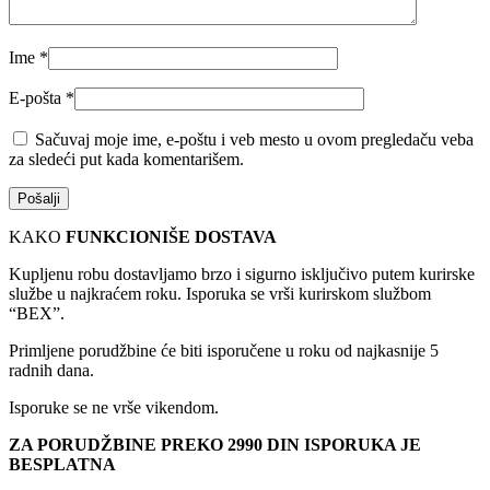
Ime
*
E-pošta
*
Sačuvaj moje ime, e-poštu i veb mesto u ovom pregledaču veba
za sledeći put kada komentarišem.
KAKO
FUNKCIONIŠE DOSTAVA
Kupljenu robu dostavljamo brzo i sigurno isključivo putem kurirske
službe u najkraćem roku. Isporuka se vrši kurirskom službom
“BEX”.
Primljene porudžbine će biti isporučene u roku od najkasnije 5
radnih dana.
Isporuke se ne vrše vikendom.
ZA PORUDŽBINE PREKO 2990 DIN ISPORUKA JE
BESPLATNA