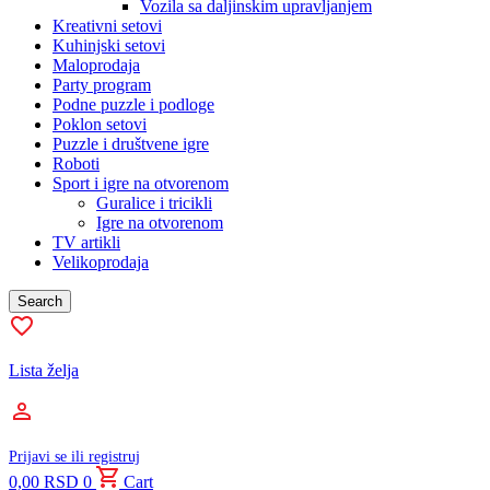
Vozila sa daljinskim upravljanjem
Kreativni setovi
Kuhinjski setovi
Maloprodaja
Party program
Podne puzzle i podloge
Poklon setovi
Puzzle i društvene igre
Roboti
Sport i igre na otvorenom
Guralice i tricikli
Igre na otvorenom
TV artikli
Velikoprodaja
Search
Lista želja
Prijavi se ili registruj
0,00
RSD
0
Cart