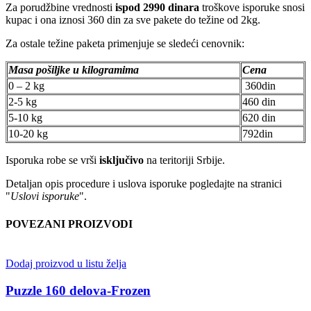
Za porudžbine vrednosti
ispod 2990 dinara
troškove isporuke snosi
kupac i ona iznosi 360 din za sve pakete do težine od 2kg.
Za ostale težine paketa primenjuje se sledeći cenovnik:
Masa pošiljke u kilogramima
Cena
0 – 2 kg
360din
2-5 kg
460 din
5-10 kg
620 din
10-20 kg
792din
Isporuka robe se vrši
isključivo
na teritoriji Srbije.
Detaljan opis procedure i uslova isporuke pogledajte na stranici
"
Uslovi isporuke
".
POVEZANI PROIZVODI
Dodaj proizvod u listu želja
Puzzle 160 delova-Frozen