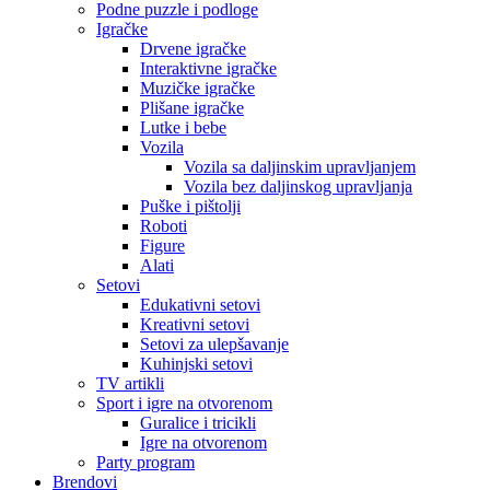
Podne puzzle i podloge
Igračke
Drvene igračke
Interaktivne igračke
Muzičke igračke
Plišane igračke
Lutke i bebe
Vozila
Vozila sa daljinskim upravljanjem
Vozila bez daljinskog upravljanja
Puške i pištolji
Roboti
Figure
Alati
Setovi
Edukativni setovi
Kreativni setovi
Setovi za ulepšavanje
Kuhinjski setovi
TV artikli
Sport i igre na otvorenom
Guralice i tricikli
Igre na otvorenom
Party program
Brendovi