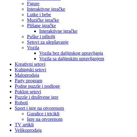
Figure
Interaktivne igračke
Lutke i bebe
Muzičke igračke
Plišane igračke
Interaktivne igračke
Puške i pištolji
Setovi za ulepšavanje
Vozila
Vozila bez daljinskog upravljanja
Vozila sa daljinskim upravljanjem
Kreativni setovi
Kuhinjski setovi
Maloprodaja
Party program
Podne puzzle i podloge
Poklon setovi
Puzzle i društvene igre
Roboti
Sport i igre na otvorenom
Guralice i tricikli
Igre na otvorenom
TV artikli
Velikoprodaja