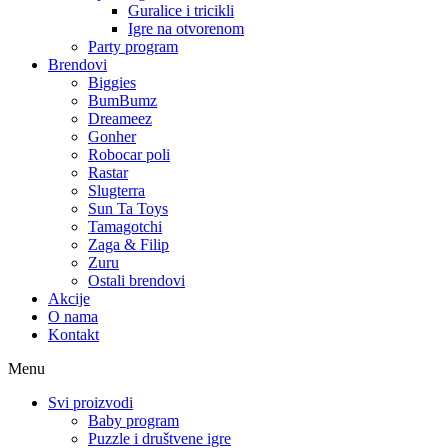
Guralice i tricikli
Igre na otvorenom
Party program
Brendovi
Biggies
BumBumz
Dreameez
Gonher
Robocar poli
Rastar
Slugterra
Sun Ta Toys
Tamagotchi
Zaga & Filip
Zuru
Ostali brendovi
Akcije
O nama
Kontakt
Menu
Svi proizvodi
Baby program
Puzzle i društvene igre