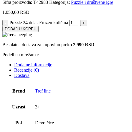
Šifra proizvoda:
T42983
Kategorija:
Puzzle i društvene igre
1.050,00
RSD
Puzzle 24 dela- Frozen količina
DODAJ U KORPU
Besplatna dostava za kupovinu preko
2.990 RSD
Podeli na mrežama:
Dodatne informacije
Recenzije (0)
Dostava
Brend
Tref line
Uzrast
3+
Pol
Devojčice