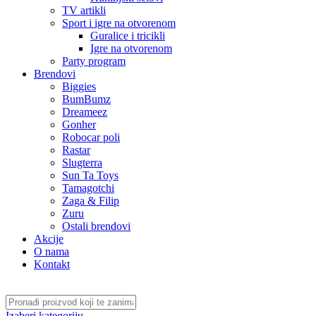
TV artikli
Sport i igre na otvorenom
Guralice i tricikli
Igre na otvorenom
Party program
Brendovi
Biggies
BumBumz
Dreameez
Gonher
Robocar poli
Rastar
Slugterra
Sun Ta Toys
Tamagotchi
Zaga & Filip
Zuru
Ostali brendovi
Akcije
O nama
Kontakt
Izaberi kategoriju