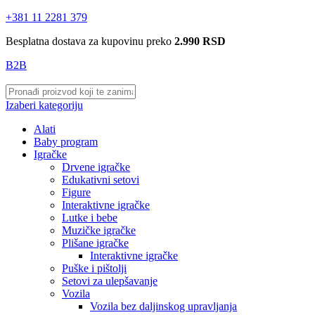
+381 11 2281 379
Besplatna dostava za kupovinu preko
2.990 RSD
B2B
Izaberi kategoriju
Alati
Baby program
Igračke
Drvene igračke
Edukativni setovi
Figure
Interaktivne igračke
Lutke i bebe
Muzičke igračke
Plišane igračke
Interaktivne igračke
Puške i pištolji
Setovi za ulepšavanje
Vozila
Vozila bez daljinskog upravljanja