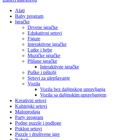
Alati
Baby program
Igračke
Drvene igračke
Edukativni setovi
Figure
Interaktivne igračke
Lutke i bebe
Muzičke igračke
Plišane igračke
Interaktivne igračke
Puške i pištolji
Setovi za ulepšavanje
Vozila
Vozila bez daljinskog upravljanja
Vozila sa daljinskim upravljanjem
Kreativni setovi
Kuhinjski setovi
Maloprodaja
Party program
Podne puzzle i podloge
Poklon setovi
Puzzle i društvene igre
Roboti