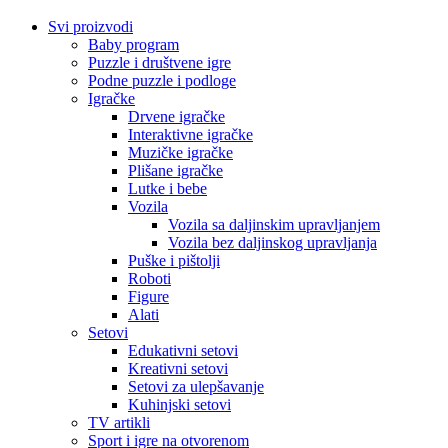
Svi proizvodi
Baby program
Puzzle i društvene igre
Podne puzzle i podloge
Igračke
Drvene igračke
Interaktivne igračke
Muzičke igračke
Plišane igračke
Lutke i bebe
Vozila
Vozila sa daljinskim upravljanjem
Vozila bez daljinskog upravljanja
Puške i pištolji
Roboti
Figure
Alati
Setovi
Edukativni setovi
Kreativni setovi
Setovi za ulepšavanje
Kuhinjski setovi
TV artikli
Sport i igre na otvorenom