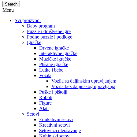
Search
Menu
Svi proizvodi
Baby program
Puzzle i društvene igre
Podne puzzle i podloge
Igračke
Drvene igračke
Interaktivne igračke
Muzičke igračke
Plišane igračke
Lutke i bebe
Vozila
Vozila sa daljinskim upravljanjem
Vozila bez daljinskog upravljanja
Puške i pištolji
Roboti
Figure
Alati
Setovi
Edukativni setovi
Kreativni setovi
Setovi za ulepšavanje
Kuhinjski setovi