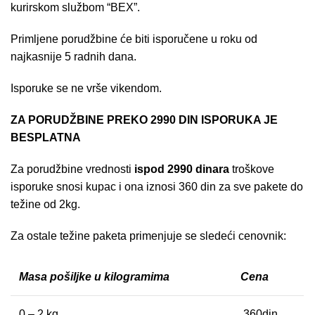
kurirskom službom “BEX”.
Primljene porudžbine će biti isporučene u roku od
najkasnije 5 radnih dana.
Isporuke se ne vrše vikendom.
ZA PORUDŽBINE PREKO 2990 DIN ISPORUKA JE
BESPLATNA
Za porudžbine vrednosti
ispod 2990 dinara
troškove
isporuke snosi kupac i ona iznosi 360 din za sve pakete do
težine od 2kg.
Za ostale težine paketa primenjuje se sledeći cenovnik:
Masa pošiljke u kilogramima
Cena
0 – 2 kg
360din