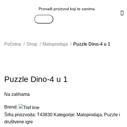
Svi pr
Search
Početna
Shop
Maloprodaja
Puzzle Dino-4 u 1
Uvećaj sliku proizvoda
Puzzle Dino-4 u 1
Na zalihama
Brend:
Šifra proizvoda:
T43830
Kategorije:
Maloprodaja
,
Puzzle i
društvene igre