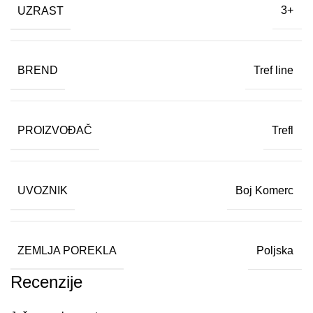
UZRAST
3+
BREND
Tref line
PROIZVOĐAČ
Trefl
UVOZNIK
Boj Komerc
ZEMLJA POREKLA
Poljska
Recenzije