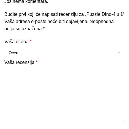
Još nema komentara.
Budite prvi koji će napisati recenziju za „Puzzle Dino-4 u 1“
Vaša adresa e-pošte neće biti objavljena.
Neophodna
polja su označena
*
Vaša ocena
*
Vaša recenzija
*