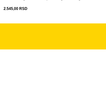
2.545,00
RSD
+381 11 2281 379
info@vamos.rs
Pon - Pet 08:30-16h
PODRŠKA ZA KUPCE