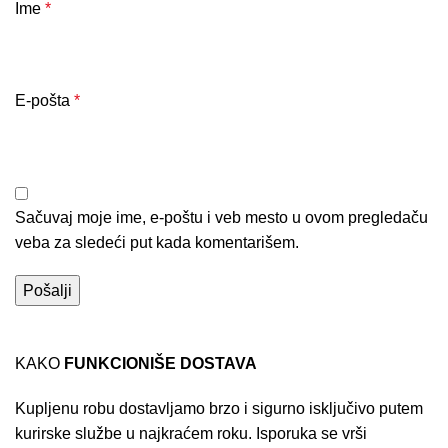
Ime
*
E-pošta
*
Sačuvaj moje ime, e-poštu i veb mesto u ovom pregledaču
veba za sledeći put kada komentarišem.
KAKO
FUNKCIONIŠE DOSTAVA
Kupljenu robu dostavljamo brzo i sigurno isključivo putem
kurirske službe u najkraćem roku. Isporuka se vrši