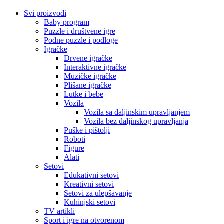
Svi proizvodi
Baby program
Puzzle i društvene igre
Podne puzzle i podloge
Igračke
Drvene igračke
Interaktivne igračke
Muzičke igračke
Plišane igračke
Lutke i bebe
Vozila
Vozila sa daljinskim upravljanjem
Vozila bez daljinskog upravljanja
Puške i pištolji
Roboti
Figure
Alati
Setovi
Edukativni setovi
Kreativni setovi
Setovi za ulepšavanje
Kuhinjski setovi
TV artikli
Sport i igre na otvorenom