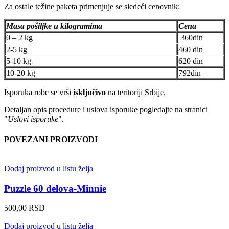
Za ostale težine paketa primenjuje se sledeći cenovnik:
Masa pošiljke u kilogramima
Cena
0 – 2 kg
360din
2-5 kg
460 din
5-10 kg
620 din
10-20 kg
792din
Isporuka robe se vrši
isključivo
na teritoriji Srbije.
Detaljan opis procedure i uslova isporuke pogledajte na stranici
"
Uslovi isporuke
".
POVEZANI PROIZVODI
Dodaj proizvod u listu želja
Puzzle 60 delova-Minnie
500,00
RSD
Dodaj proizvod u listu želja