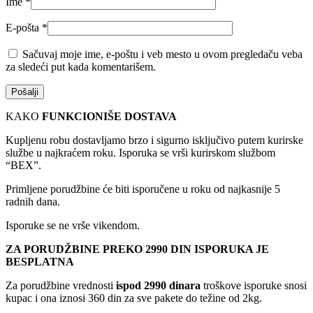
Ime
*
E-pošta
*
Sačuvaj moje ime, e-poštu i veb mesto u ovom pregledaču veba
za sledeći put kada komentarišem.
KAKO
FUNKCIONIŠE DOSTAVA
Kupljenu robu dostavljamo brzo i sigurno isključivo putem kurirske
službe u najkraćem roku. Isporuka se vrši kurirskom službom
“BEX”.
Primljene porudžbine će biti isporučene u roku od najkasnije 5
radnih dana.
Isporuke se ne vrše vikendom.
ZA PORUDŽBINE PREKO 2990 DIN ISPORUKA JE
BESPLATNA
Za porudžbine vrednosti
ispod 2990 dinara
troškove isporuke snosi
kupac i ona iznosi 360 din za sve pakete do težine od 2kg.