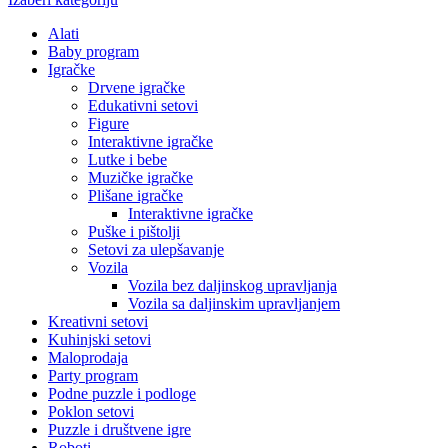
Alati
Baby program
Igračke
Drvene igračke
Edukativni setovi
Figure
Interaktivne igračke
Lutke i bebe
Muzičke igračke
Plišane igračke
Interaktivne igračke
Puške i pištolji
Setovi za ulepšavanje
Vozila
Vozila bez daljinskog upravljanja
Vozila sa daljinskim upravljanjem
Kreativni setovi
Kuhinjski setovi
Maloprodaja
Party program
Podne puzzle i podloge
Poklon setovi
Puzzle i društvene igre
Roboti