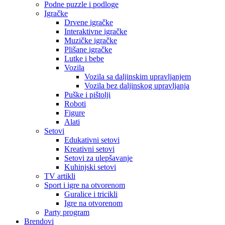
Podne puzzle i podloge
Igračke
Drvene igračke
Interaktivne igračke
Muzičke igračke
Plišane igračke
Lutke i bebe
Vozila
Vozila sa daljinskim upravljanjem
Vozila bez daljinskog upravljanja
Puške i pištolji
Roboti
Figure
Alati
Setovi
Edukativni setovi
Kreativni setovi
Setovi za ulepšavanje
Kuhinjski setovi
TV artikli
Sport i igre na otvorenom
Guralice i tricikli
Igre na otvorenom
Party program
Brendovi