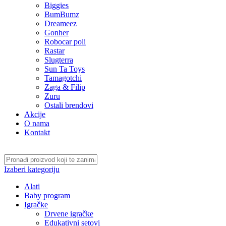
Biggies
BumBumz
Dreameez
Gonher
Robocar poli
Rastar
Slugterra
Sun Ta Toys
Tamagotchi
Zaga & Filip
Zuru
Ostali brendovi
Akcije
O nama
Kontakt
Izaberi kategoriju
Alati
Baby program
Igračke
Drvene igračke
Edukativni setovi