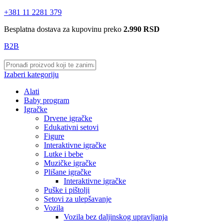
+381 11 2281 379
Besplatna dostava za kupovinu preko
2.990 RSD
B2B
Izaberi kategoriju
Alati
Baby program
Igračke
Drvene igračke
Edukativni setovi
Figure
Interaktivne igračke
Lutke i bebe
Muzičke igračke
Plišane igračke
Interaktivne igračke
Puške i pištolji
Setovi za ulepšavanje
Vozila
Vozila bez daljinskog upravljanja