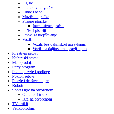
Figure
Interaktivne igračke
Lutke i bebe
Muzičke igračke
Plišane igračke
Interaktivne igračke
Puške i pištolji
Setovi za ulepšavanje
Vozila
Vozila bez daljinskog upravljanja
Vozila sa daljinskim upravljanjem
Kreativni setovi
Kuhinjski setovi
Maloprodaja
Party program
Podne puzzle i podloge
Poklon setovi
Puzzle i društvene igre
Roboti
Sport i igre na otvorenom
Guralice i tricikli
Igre na otvorenom
TV artikli
Velikoprodaja