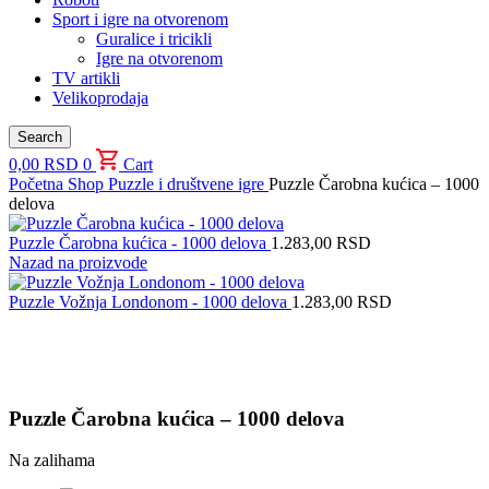
Sport i igre na otvorenom
Guralice i tricikli
Igre na otvorenom
TV artikli
Velikoprodaja
Search
0,00
RSD
0
Cart
Početna
Shop
Puzzle i društvene igre
Puzzle Čarobna kućica – 1000
delova
Puzzle Čarobna kućica - 1000 delova
1.283,00
RSD
Nazad na proizvode
Puzzle Vožnja Londonom - 1000 delova
1.283,00
RSD
Uvećaj sliku proizvoda
Puzzle Čarobna kućica – 1000 delova
Na zalihama