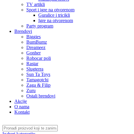
TV artikli
Sport i igre na otvorenom
Guralice i tricikli
Igre na otvorenom
Party program
Brendovi
Biggies
BumBumz
Dreameez
Gonher
Robocar poli
Rastar
Slugterra
Sun Ta Toys
Tamagotchi
Zaga & Filip
Zuru
Ostali brendovi
Akcije
O nama
Kontakt
Izaberi kategoriju