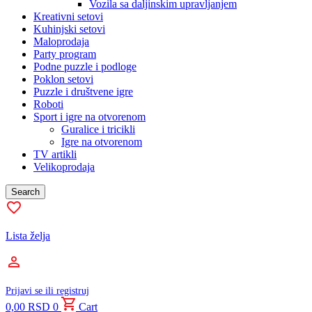
Vozila sa daljinskim upravljanjem
Kreativni setovi
Kuhinjski setovi
Maloprodaja
Party program
Podne puzzle i podloge
Poklon setovi
Puzzle i društvene igre
Roboti
Sport i igre na otvorenom
Guralice i tricikli
Igre na otvorenom
TV artikli
Velikoprodaja
Search
Lista želja
Prijavi se ili registruj
0,00
RSD
0
Cart