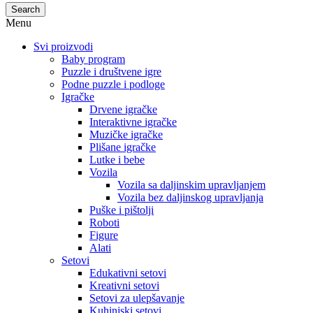
Search
Menu
Svi proizvodi
Baby program
Puzzle i društvene igre
Podne puzzle i podloge
Igračke
Drvene igračke
Interaktivne igračke
Muzičke igračke
Plišane igračke
Lutke i bebe
Vozila
Vozila sa daljinskim upravljanjem
Vozila bez daljinskog upravljanja
Puške i pištolji
Roboti
Figure
Alati
Setovi
Edukativni setovi
Kreativni setovi
Setovi za ulepšavanje
Kuhinjski setovi