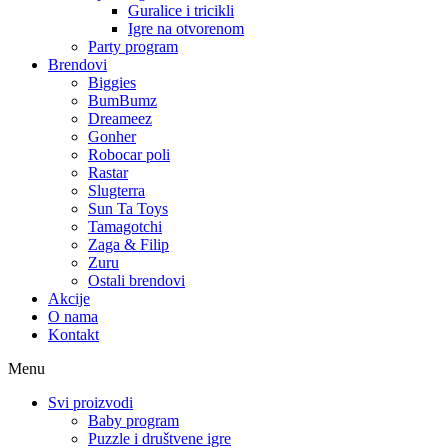
Guralice i tricikli
Igre na otvorenom
Party program
Brendovi
Biggies
BumBumz
Dreameez
Gonher
Robocar poli
Rastar
Slugterra
Sun Ta Toys
Tamagotchi
Zaga & Filip
Zuru
Ostali brendovi
Akcije
O nama
Kontakt
Menu
Svi proizvodi
Baby program
Puzzle i društvene igre