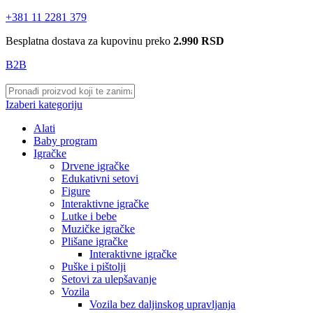
+381 11 2281 379
Besplatna dostava za kupovinu preko
2.990 RSD
B2B
Izaberi kategoriju
Alati
Baby program
Igračke
Drvene igračke
Edukativni setovi
Figure
Interaktivne igračke
Lutke i bebe
Muzičke igračke
Plišane igračke
Interaktivne igračke
Puške i pištolji
Setovi za ulepšavanje
Vozila
Vozila bez daljinskog upravljanja