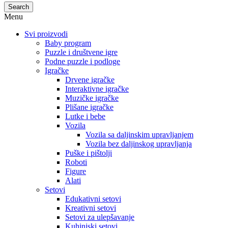
Search
Menu
Svi proizvodi
Baby program
Puzzle i društvene igre
Podne puzzle i podloge
Igračke
Drvene igračke
Interaktivne igračke
Muzičke igračke
Plišane igračke
Lutke i bebe
Vozila
Vozila sa daljinskim upravljanjem
Vozila bez daljinskog upravljanja
Puške i pištolji
Roboti
Figure
Alati
Setovi
Edukativni setovi
Kreativni setovi
Setovi za ulepšavanje
Kuhinjski setovi