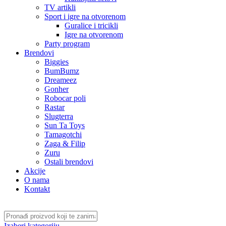
TV artikli
Sport i igre na otvorenom
Guralice i tricikli
Igre na otvorenom
Party program
Brendovi
Biggies
BumBumz
Dreameez
Gonher
Robocar poli
Rastar
Slugterra
Sun Ta Toys
Tamagotchi
Zaga & Filip
Zuru
Ostali brendovi
Akcije
O nama
Kontakt
Izaberi kategoriju