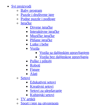
Svi proizvodi
Baby program
Puzzle i društvene igre
Podne puzzle i podloge
Igračke
Drvene igračke
Interaktivne igračke
Muzičke igračke
Plišane igračke
Lutke i bebe
Vozila
Vozila sa daljinskim upravljanjem
Vozila bez daljinskog upravljanja
Puške i pištolji
Roboti
Figure
Alati
Setovi
Edukativni setovi
Kreativni setovi
Setovi za ulepšavanje
Kuhinjski setovi
TV artikli
Sport i igre na otvorenom