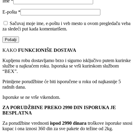
Ime
*
E-pošta
*
Sačuvaj moje ime, e-poštu i veb mesto u ovom pregledaču veba
za sledeći put kada komentarišem.
KAKO
FUNKCIONIŠE DOSTAVA
Kupljenu robu dostavljamo brzo i sigurno isključivo putem kurirske
službe u najkraćem roku. Isporuka se vrši kurirskom službom
“BEX”.
Primljene porudžbine će biti isporučene u roku od najkasnije 5
radnih dana.
Isporuke se ne vrše vikendom.
ZA PORUDŽBINE PREKO 2990 DIN ISPORUKA JE
BESPLATNA
Za porudžbine vrednosti
ispod 2990 dinara
troškove isporuke snosi
kupac i ona iznosi 360 din za sve pakete do težine od 2kg.