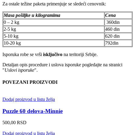
Za ostale težine paketa primenjuje se sledeći cenovnik:
Masa pošiljke u kilogramima
Cena
0 – 2 kg
360din
2-5 kg
460 din
5-10 kg
620 din
10-20 kg
792din
Isporuka robe se vrši
isključivo
na teritoriji Srbije.
Detaljan opis procedure i uslova isporuke pogledajte na stranici
"
Uslovi isporuke
".
POVEZANI PROIZVODI
Dodaj proizvod u listu želja
Puzzle 60 delova-Minnie
500,00
RSD
Dodaj proizvod u listu želja