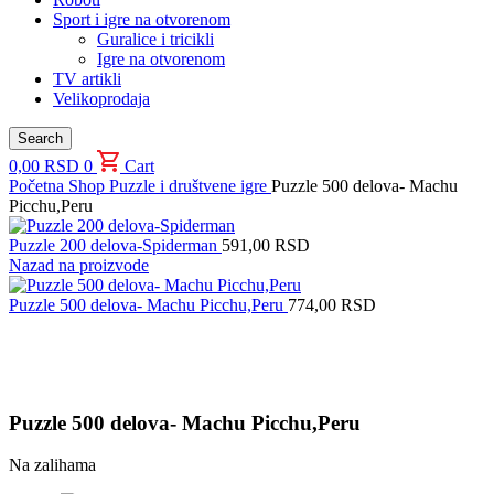
Sport i igre na otvorenom
Guralice i tricikli
Igre na otvorenom
TV artikli
Velikoprodaja
Search
0,00
RSD
0
Cart
Početna
Shop
Puzzle i društvene igre
Puzzle 500 delova- Machu
Picchu,Peru
Puzzle 200 delova-Spiderman
591,00
RSD
Nazad na proizvode
Puzzle 500 delova- Machu Picchu,Peru
774,00
RSD
Uvećaj sliku proizvoda
Puzzle 500 delova- Machu Picchu,Peru
Na zalihama