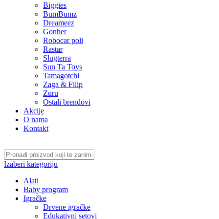
Biggies
BumBumz
Dreameez
Gonher
Robocar poli
Rastar
Slugterra
Sun Ta Toys
Tamagotchi
Zaga & Filip
Zuru
Ostali brendovi
Akcije
O nama
Kontakt
Izaberi kategoriju
Alati
Baby program
Igračke
Drvene igračke
Edukativni setovi