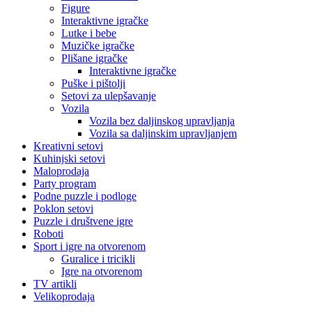
Figure
Interaktivne igračke
Lutke i bebe
Muzičke igračke
Plišane igračke
Interaktivne igračke
Puške i pištolji
Setovi za ulepšavanje
Vozila
Vozila bez daljinskog upravljanja
Vozila sa daljinskim upravljanjem
Kreativni setovi
Kuhinjski setovi
Maloprodaja
Party program
Podne puzzle i podloge
Poklon setovi
Puzzle i društvene igre
Roboti
Sport i igre na otvorenom
Guralice i tricikli
Igre na otvorenom
TV artikli
Velikoprodaja