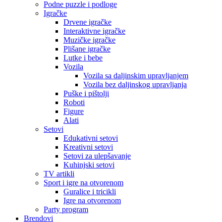
Podne puzzle i podloge
Igračke
Drvene igračke
Interaktivne igračke
Muzičke igračke
Plišane igračke
Lutke i bebe
Vozila
Vozila sa daljinskim upravljanjem
Vozila bez daljinskog upravljanja
Puške i pištolji
Roboti
Figure
Alati
Setovi
Edukativni setovi
Kreativni setovi
Setovi za ulepšavanje
Kuhinjski setovi
TV artikli
Sport i igre na otvorenom
Guralice i tricikli
Igre na otvorenom
Party program
Brendovi