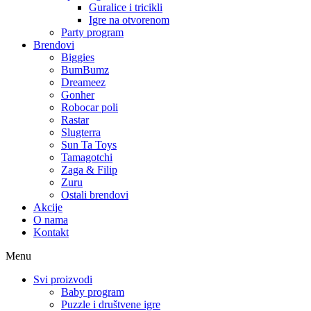
Guralice i tricikli
Igre na otvorenom
Party program
Brendovi
Biggies
BumBumz
Dreameez
Gonher
Robocar poli
Rastar
Slugterra
Sun Ta Toys
Tamagotchi
Zaga & Filip
Zuru
Ostali brendovi
Akcije
O nama
Kontakt
Menu
Svi proizvodi
Baby program
Puzzle i društvene igre