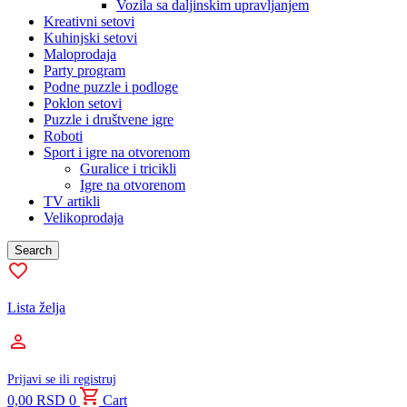
Vozila sa daljinskim upravljanjem
Kreativni setovi
Kuhinjski setovi
Maloprodaja
Party program
Podne puzzle i podloge
Poklon setovi
Puzzle i društvene igre
Roboti
Sport i igre na otvorenom
Guralice i tricikli
Igre na otvorenom
TV artikli
Velikoprodaja
Search
Lista želja
Prijavi se ili registruj
0,00
RSD
0
Cart