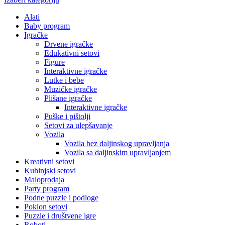
Alati
Baby program
Igračke
Drvene igračke
Edukativni setovi
Figure
Interaktivne igračke
Lutke i bebe
Muzičke igračke
Plišane igračke
Interaktivne igračke
Puške i pištolji
Setovi za ulepšavanje
Vozila
Vozila bez daljinskog upravljanja
Vozila sa daljinskim upravljanjem
Kreativni setovi
Kuhinjski setovi
Maloprodaja
Party program
Podne puzzle i podloge
Poklon setovi
Puzzle i društvene igre
Roboti