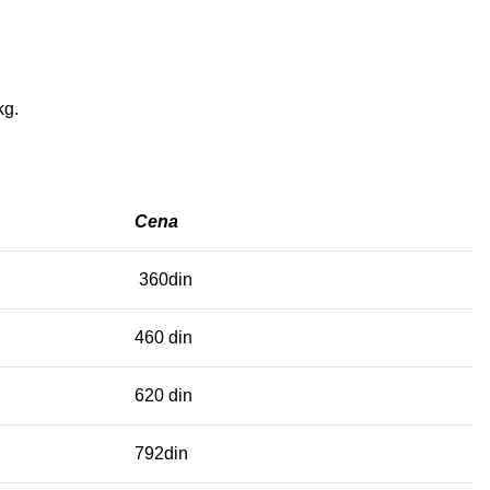
kg.
Cena
360din
460 din
620 din
792din