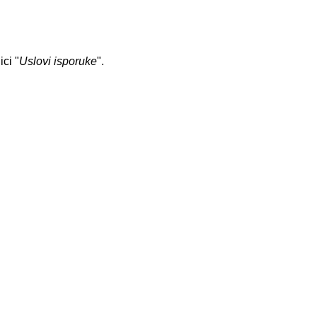
ci "
Uslovi isporuke
".