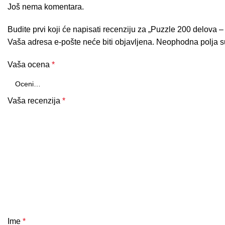
Još nema komentara.
Budite prvi koji će napisati recenziju za „Puzzle 200 delova –
Vaša adresa e-pošte neće biti objavljena.
Neophodna polja 
Vaša ocena
*
Vaša recenzija
*
Ime
*