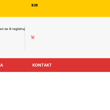
B2B
avi se ili registruj
MA
KONTAKT