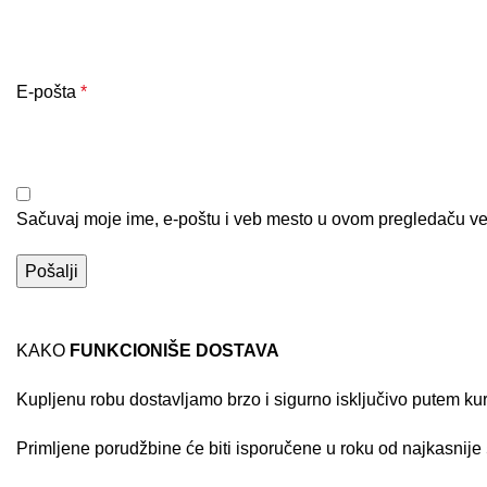
E-pošta
*
Sačuvaj moje ime, e-poštu i veb mesto u ovom pregledaču ve
KAKO
FUNKCIONIŠE DOSTAVA
Kupljenu robu dostavljamo brzo i sigurno isključivo putem ku
Primljene porudžbine će biti isporučene u roku od najkasnije