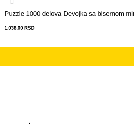
Puzzle 1000 delova-Devojka sa bisernom m
1.038,00
RSD
PODR
Kupovi
+381 11 2281 379
Način p