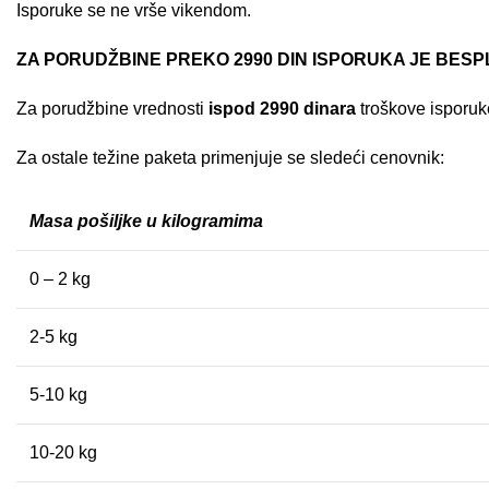
Isporuke se ne vrše vikendom.
ZA PORUDŽBINE PREKO 2990 DIN ISPORUKA JE BES
Za porudžbine vrednosti
ispod 2990 dinara
troškove isporuke
Za ostale težine paketa primenjuje se sledeći cenovnik:
Masa pošiljke u kilogramima
0 – 2 kg
2-5 kg
5-10 kg
10-20 kg