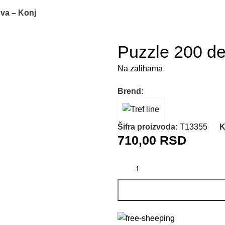
ova – Konj
Puzzle 200 de
Na zalihama
Brend:
Šifra proizvoda:
T13355
K
710,00
RSD