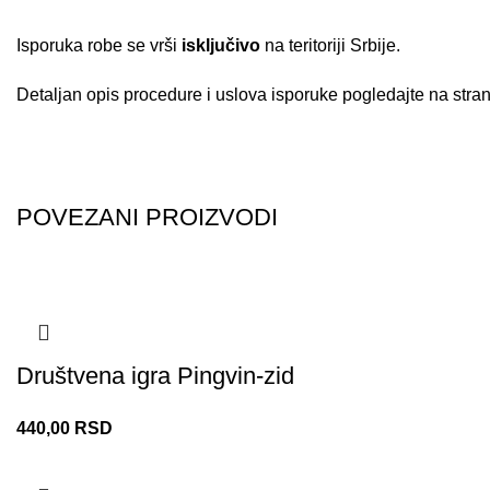
Isporuka robe se vrši
isključivo
na teritoriji Srbije.
Detaljan opis procedure i uslova isporuke pogledajte na strani
POVEZANI PROIZVODI
Društvena igra Pingvin-zid
440,00
RSD