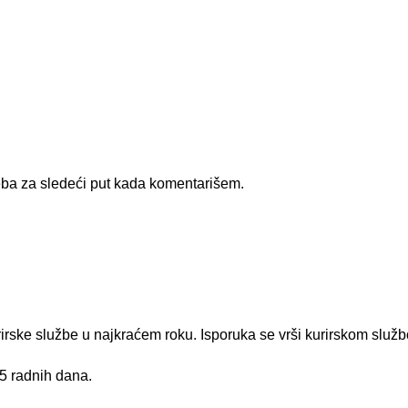
ba za sledeći put kada komentarišem.
rirske službe u najkraćem roku. Isporuka se vrši kurirskom služ
 5 radnih dana.