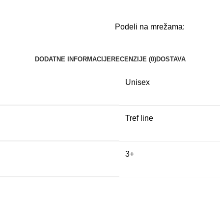
Podeli na mrežama:
DODATNE INFORMACIJE
RECENZIJE (0)
DOSTAVA
Unisex
Tref line
3+