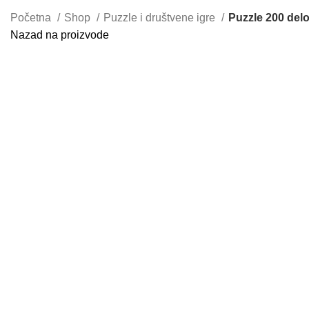
Početna
Shop
Puzzle i društvene igre
Puzzle 200 del
Nazad na proizvode
Uvećaj sliku proizvoda