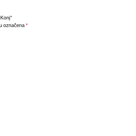
 Konj“
su označena
*