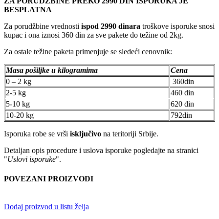
ZA PORUDŽBINE PREKO 2990 DIN ISPORUKA JE
BESPLATNA
Za porudžbine vrednosti
ispod 2990 dinara
troškove isporuke snosi
kupac i ona iznosi 360 din za sve pakete do težine od 2kg.
Za ostale težine paketa primenjuje se sledeći cenovnik:
Masa pošiljke u kilogramima
Cena
0 – 2 kg
360din
2-5 kg
460 din
5-10 kg
620 din
10-20 kg
792din
Isporuka robe se vrši
isključivo
na teritoriji Srbije.
Detaljan opis procedure i uslova isporuke pogledajte na stranici
"
Uslovi isporuke
".
POVEZANI PROIZVODI
Dodaj proizvod u listu želja