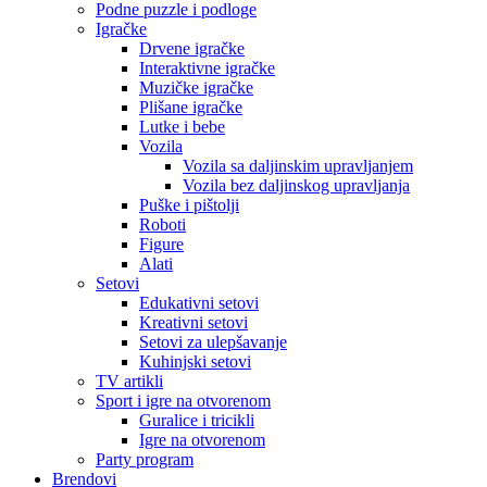
Podne puzzle i podloge
Igračke
Drvene igračke
Interaktivne igračke
Muzičke igračke
Plišane igračke
Lutke i bebe
Vozila
Vozila sa daljinskim upravljanjem
Vozila bez daljinskog upravljanja
Puške i pištolji
Roboti
Figure
Alati
Setovi
Edukativni setovi
Kreativni setovi
Setovi za ulepšavanje
Kuhinjski setovi
TV artikli
Sport i igre na otvorenom
Guralice i tricikli
Igre na otvorenom
Party program
Brendovi