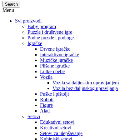
Search
Menu
Svi proizvodi
Baby program
Puzzle i društvene igre
Podne puzzle i podloge
Igračke
Drvene igračke
Interaktivne igračke
Muzičke igračke
Plišane igračke
Lutke i bebe
Vozila
Vozila sa daljinskim upravljanjem
Vozila bez daljinskog upravljanja
Puške i pištolji
Roboti
Figure
Alati
Setovi
Edukativni setovi
Kreativni setovi
Setovi za ulepšavanje
Kuhinjski setovi