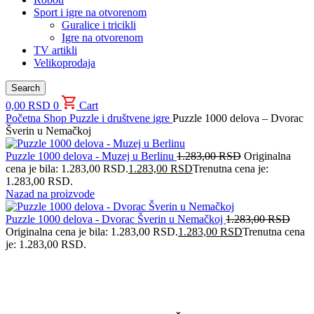
Sport i igre na otvorenom
Guralice i tricikli
Igre na otvorenom
TV artikli
Velikoprodaja
Search
0,00
RSD
0
Cart
Početna
Shop
Puzzle i društvene igre
Puzzle 1000 delova – Dvorac
Šverin u Nemačkoj
Puzzle 1000 delova - Muzej u Berlinu
1.283,00
RSD
Originalna
cena je bila: 1.283,00 RSD.
1.283,00
RSD
Trenutna cena je:
1.283,00 RSD.
Nazad na proizvode
Puzzle 1000 delova - Dvorac Šverin u Nemačkoj
1.283,00
RSD
Originalna cena je bila: 1.283,00 RSD.
1.283,00
RSD
Trenutna cena
je: 1.283,00 RSD.
Uvećaj sliku proizvoda