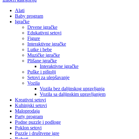
Alati
Baby program
Igračke
Drvene igračke
Edukativni setovi
Figure
Interaktivne igračke
Lutke i bebe
Muzičke igračke
Plišane igračke
Interaktivne igračke
Puške i pištolji
Setovi za ulepšavanje
Vozila
Vozila bez daljinskog upravljanja
Vozila sa daljinskim upravljanjem
Kreativni setovi
Kuhinjski setovi
Maloprodaja
Party program
Podne puzzle i podloge
Poklon setovi
Puzzle i društvene igre
Roboti