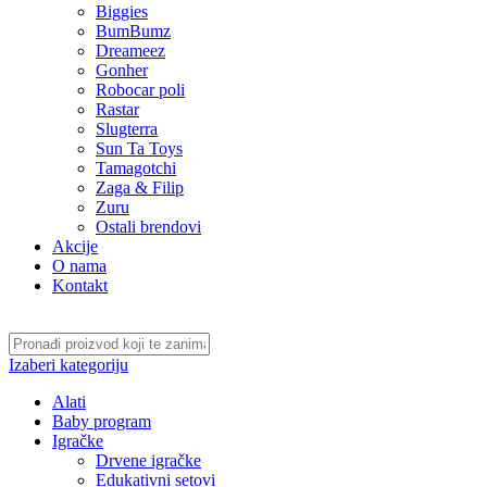
Biggies
BumBumz
Dreameez
Gonher
Robocar poli
Rastar
Slugterra
Sun Ta Toys
Tamagotchi
Zaga & Filip
Zuru
Ostali brendovi
Akcije
O nama
Kontakt
Izaberi kategoriju
Alati
Baby program
Igračke
Drvene igračke
Edukativni setovi