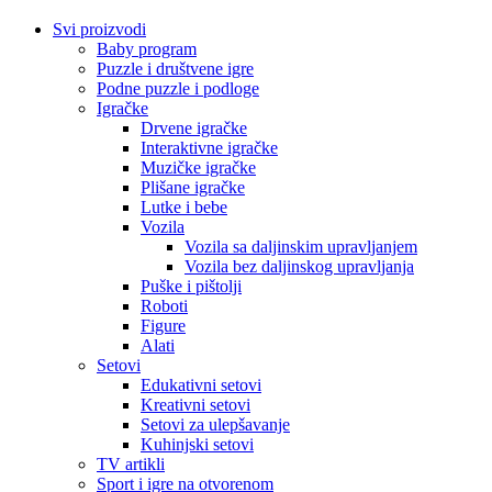
Svi proizvodi
Baby program
Puzzle i društvene igre
Podne puzzle i podloge
Igračke
Drvene igračke
Interaktivne igračke
Muzičke igračke
Plišane igračke
Lutke i bebe
Vozila
Vozila sa daljinskim upravljanjem
Vozila bez daljinskog upravljanja
Puške i pištolji
Roboti
Figure
Alati
Setovi
Edukativni setovi
Kreativni setovi
Setovi za ulepšavanje
Kuhinjski setovi
TV artikli
Sport i igre na otvorenom