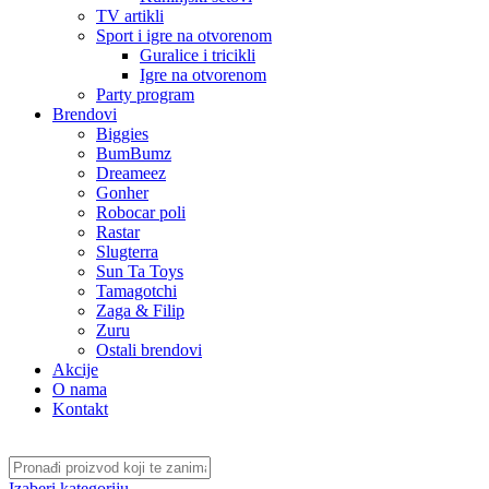
TV artikli
Sport i igre na otvorenom
Guralice i tricikli
Igre na otvorenom
Party program
Brendovi
Biggies
BumBumz
Dreameez
Gonher
Robocar poli
Rastar
Slugterra
Sun Ta Toys
Tamagotchi
Zaga & Filip
Zuru
Ostali brendovi
Akcije
O nama
Kontakt
Izaberi kategoriju