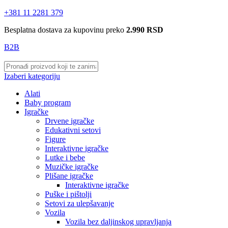
+381 11 2281 379
Besplatna dostava za kupovinu preko
2.990 RSD
B2B
Izaberi kategoriju
Alati
Baby program
Igračke
Drvene igračke
Edukativni setovi
Figure
Interaktivne igračke
Lutke i bebe
Muzičke igračke
Plišane igračke
Interaktivne igračke
Puške i pištolji
Setovi za ulepšavanje
Vozila
Vozila bez daljinskog upravljanja