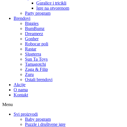
Guralice i tricikli
Igre na otvorenom
Party program
Brendovi
Biggies
BumBumz
Dreameez
Gonher
Robocar poli
Rastar
Slugterra
Sun Ta Toys
Tamagotchi
Zaga & Filip
Zuru
Ostali brendovi
Akcije
O nama
Kontakt
Menu
Svi proizvodi
Baby program
Puzzle i društvene igre