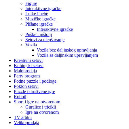
Figure
Interaktivne igračke
Lutke i bebe
Muzičke igračke
Plišane igračke
Interaktivne igračke
Puške i pištolji
Setovi za ulepšavanje
Vozila
Vozila bez daljinskog upravljanja
Vozila sa daljinskim upravljanjem
Kreativni setovi
Kuhinjski setovi
Maloprodaja
Party program
Podne puzzle i podloge
Poklon setovi
Puzzle i društvene igre
Roboti
Sport i igre na otvorenom
Guralice i tricikli
Igre na otvorenom
TV artikli
Velikoprodaja