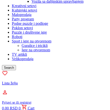
Vozila sa daljinskim upravljanjem
Kreativni setovi
Kuhinjski setovi
Maloprodaja
Party program
Podne puzzle i podloge
Poklon setovi
Puzzle i društvene igre
Roboti
Sport i igre na otvorenom
Guralice i tricikli
Igre na otvorenom
TV artikli
Velikoprodaja
Search
Lista želja
Prijavi se ili registruj
0,00
RSD
0
Cart