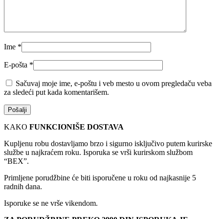
Ime
*
E-pošta
*
Sačuvaj moje ime, e-poštu i veb mesto u ovom pregledaču veba
za sledeći put kada komentarišem.
KAKO
FUNKCIONIŠE DOSTAVA
Kupljenu robu dostavljamo brzo i sigurno isključivo putem kurirske
službe u najkraćem roku. Isporuka se vrši kurirskom službom
“BEX”.
Primljene porudžbine će biti isporučene u roku od najkasnije 5
radnih dana.
Isporuke se ne vrše vikendom.