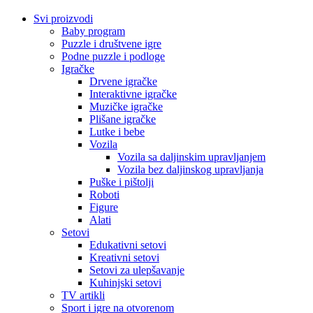
Svi proizvodi
Baby program
Puzzle i društvene igre
Podne puzzle i podloge
Igračke
Drvene igračke
Interaktivne igračke
Muzičke igračke
Plišane igračke
Lutke i bebe
Vozila
Vozila sa daljinskim upravljanjem
Vozila bez daljinskog upravljanja
Puške i pištolji
Roboti
Figure
Alati
Setovi
Edukativni setovi
Kreativni setovi
Setovi za ulepšavanje
Kuhinjski setovi
TV artikli
Sport i igre na otvorenom