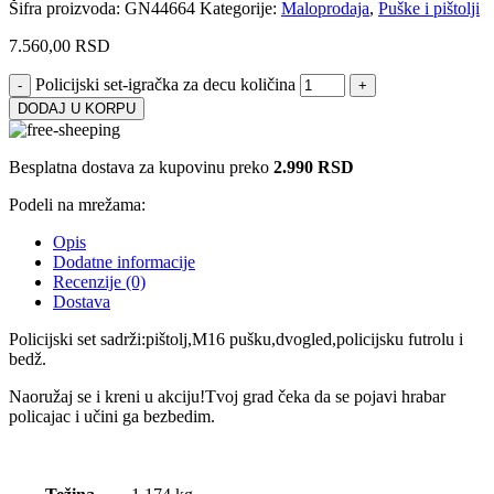
Šifra proizvoda:
GN44664
Kategorije:
Maloprodaja
,
Puške i pištolji
7.560,00
RSD
Policijski set-igračka za decu količina
DODAJ U KORPU
Besplatna dostava za kupovinu preko
2.990 RSD
Podeli na mrežama:
Opis
Dodatne informacije
Recenzije (0)
Dostava
Policijski set sadrži:pištolj,M16 pušku,dvogled,policijsku futrolu i
bedž.
Naoružaj se i kreni u akciju!Tvoj grad čeka da se pojavi hrabar
policajac i učini ga bezbedim.