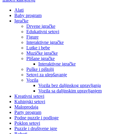
Alati
Baby program
Igračke
Drvene igračke
Edukativni setovi
Figure
Interaktivne igračke
Lutke i bebe
Muzičke igračke
Plišane igračke
Interaktivne igračke
Puške i pištolji
Setovi za ulepšavanje
Vozila
Vozila bez daljinskog upravljanja
Vozila sa daljinskim upravljanjem
Kreativni setovi
Kuhinjski setovi
Maloprodaja
Party program
Podne puzzle i podloge
Poklon setovi
Puzzle i društvene igre
Roboti