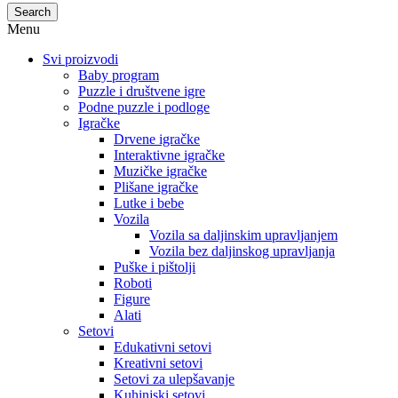
Search
Menu
Svi proizvodi
Baby program
Puzzle i društvene igre
Podne puzzle i podloge
Igračke
Drvene igračke
Interaktivne igračke
Muzičke igračke
Plišane igračke
Lutke i bebe
Vozila
Vozila sa daljinskim upravljanjem
Vozila bez daljinskog upravljanja
Puške i pištolji
Roboti
Figure
Alati
Setovi
Edukativni setovi
Kreativni setovi
Setovi za ulepšavanje
Kuhinjski setovi