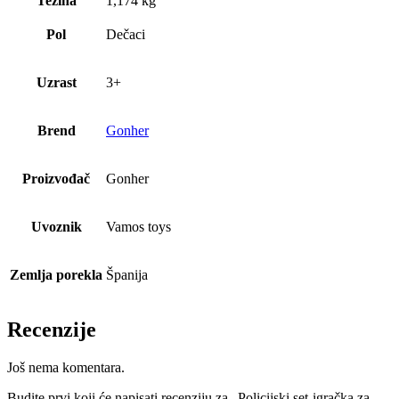
Težina
1,174 kg
Pol
Dečaci
Uzrast
3+
Brend
Gonher
Proizvođač
Gonher
Uvoznik
Vamos toys
Zemlja porekla
Španija
Recenzije
Još nema komentara.
Budite prvi koji će napisati recenziju za „Policijski set-igračka za