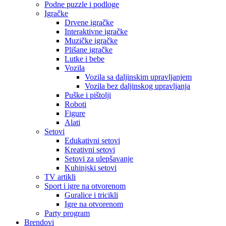
Podne puzzle i podloge
Igračke
Drvene igračke
Interaktivne igračke
Muzičke igračke
Plišane igračke
Lutke i bebe
Vozila
Vozila sa daljinskim upravljanjem
Vozila bez daljinskog upravljanja
Puške i pištolji
Roboti
Figure
Alati
Setovi
Edukativni setovi
Kreativni setovi
Setovi za ulepšavanje
Kuhinjski setovi
TV artikli
Sport i igre na otvorenom
Guralice i tricikli
Igre na otvorenom
Party program
Brendovi