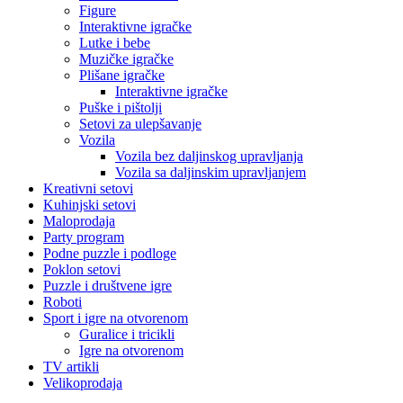
Figure
Interaktivne igračke
Lutke i bebe
Muzičke igračke
Plišane igračke
Interaktivne igračke
Puške i pištolji
Setovi za ulepšavanje
Vozila
Vozila bez daljinskog upravljanja
Vozila sa daljinskim upravljanjem
Kreativni setovi
Kuhinjski setovi
Maloprodaja
Party program
Podne puzzle i podloge
Poklon setovi
Puzzle i društvene igre
Roboti
Sport i igre na otvorenom
Guralice i tricikli
Igre na otvorenom
TV artikli
Velikoprodaja