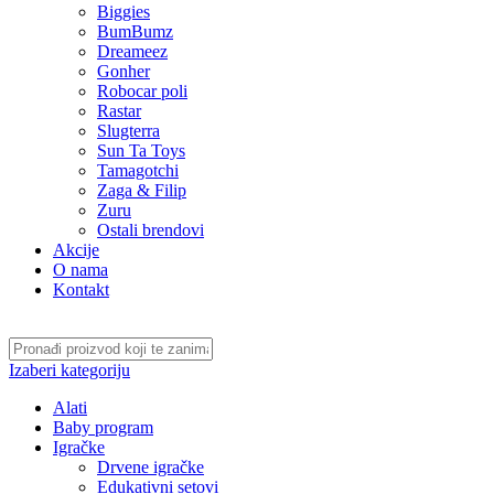
Biggies
BumBumz
Dreameez
Gonher
Robocar poli
Rastar
Slugterra
Sun Ta Toys
Tamagotchi
Zaga & Filip
Zuru
Ostali brendovi
Akcije
O nama
Kontakt
Izaberi kategoriju
Alati
Baby program
Igračke
Drvene igračke
Edukativni setovi