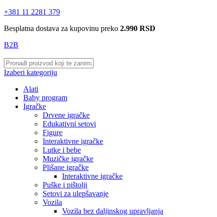
+381 11 2281 379
Besplatna dostava za kupovinu preko
2.990 RSD
B2B
Izaberi kategoriju
Alati
Baby program
Igračke
Drvene igračke
Edukativni setovi
Figure
Interaktivne igračke
Lutke i bebe
Muzičke igračke
Plišane igračke
Interaktivne igračke
Puške i pištolji
Setovi za ulepšavanje
Vozila
Vozila bez daljinskog upravljanja