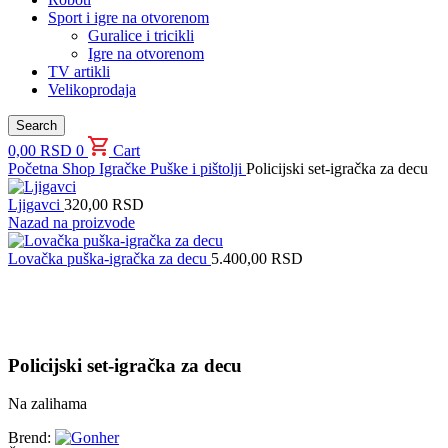
Sport i igre na otvorenom
Guralice i tricikli
Igre na otvorenom
TV artikli
Velikoprodaja
Search
0,00
RSD
0
Cart
Početna
Shop
Igračke
Puške i pištolji
Policijski set-igračka za decu
Ljigavci
320,00
RSD
Nazad na proizvode
Lovačka puška-igračka za decu
5.400,00
RSD
Uvećaj sliku proizvoda
Policijski set-igračka za decu
Na zalihama
Brend: