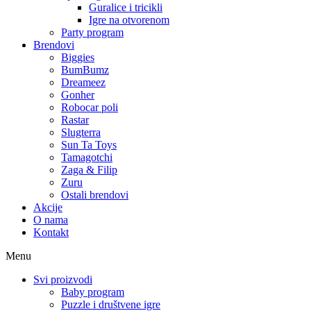
Guralice i tricikli
Igre na otvorenom
Party program
Brendovi
Biggies
BumBumz
Dreameez
Gonher
Robocar poli
Rastar
Slugterra
Sun Ta Toys
Tamagotchi
Zaga & Filip
Zuru
Ostali brendovi
Akcije
O nama
Kontakt
Menu
Svi proizvodi
Baby program
Puzzle i društvene igre