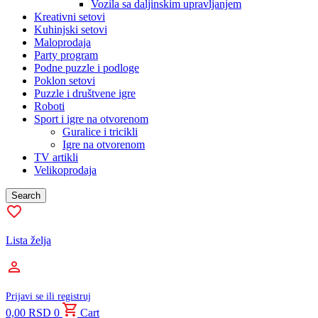
Vozila sa daljinskim upravljanjem
Kreativni setovi
Kuhinjski setovi
Maloprodaja
Party program
Podne puzzle i podloge
Poklon setovi
Puzzle i društvene igre
Roboti
Sport i igre na otvorenom
Guralice i tricikli
Igre na otvorenom
TV artikli
Velikoprodaja
Search
Lista želja
Prijavi se ili registruj
0,00
RSD
0
Cart