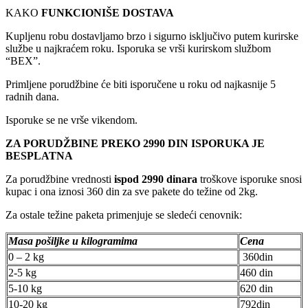
KAKO
FUNKCIONIŠE DOSTAVA
Kupljenu robu dostavljamo brzo i sigurno isključivo putem kurirske
službe u najkraćem roku. Isporuka se vrši kurirskom službom
“BEX”.
Primljene porudžbine će biti isporučene u roku od najkasnije 5
radnih dana.
Isporuke se ne vrše vikendom.
ZA PORUDŽBINE PREKO 2990 DIN ISPORUKA JE
BESPLATNA
Za porudžbine vrednosti
ispod 2990 dinara
troškove isporuke snosi
kupac i ona iznosi 360 din za sve pakete do težine od 2kg.
Za ostale težine paketa primenjuje se sledeći cenovnik:
Masa pošiljke u kilogramima
Cena
0 – 2 kg
360din
2-5 kg
460 din
5-10 kg
620 din
10-20 kg
792din