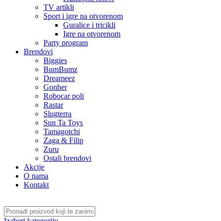
TV artikli
Sport i igre na otvorenom
Guralice i tricikli
Igre na otvorenom
Party program
Brendovi
Biggies
BumBumz
Dreameez
Gonher
Robocar poli
Rastar
Slugterra
Sun Ta Toys
Tamagotchi
Zaga & Filip
Zuru
Ostali brendovi
Akcije
O nama
Kontakt
Izaberi kategoriju