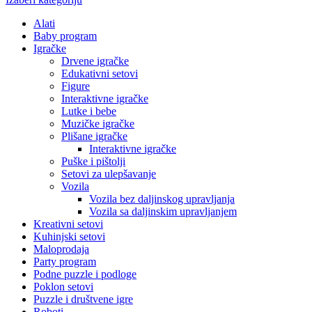
Alati
Baby program
Igračke
Drvene igračke
Edukativni setovi
Figure
Interaktivne igračke
Lutke i bebe
Muzičke igračke
Plišane igračke
Interaktivne igračke
Puške i pištolji
Setovi za ulepšavanje
Vozila
Vozila bez daljinskog upravljanja
Vozila sa daljinskim upravljanjem
Kreativni setovi
Kuhinjski setovi
Maloprodaja
Party program
Podne puzzle i podloge
Poklon setovi
Puzzle i društvene igre
Roboti