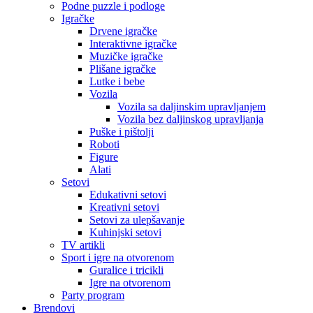
Podne puzzle i podloge
Igračke
Drvene igračke
Interaktivne igračke
Muzičke igračke
Plišane igračke
Lutke i bebe
Vozila
Vozila sa daljinskim upravljanjem
Vozila bez daljinskog upravljanja
Puške i pištolji
Roboti
Figure
Alati
Setovi
Edukativni setovi
Kreativni setovi
Setovi za ulepšavanje
Kuhinjski setovi
TV artikli
Sport i igre na otvorenom
Guralice i tricikli
Igre na otvorenom
Party program
Brendovi