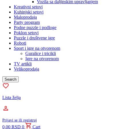
Vozila sa daljinskim upravljanjem
Kreativni setovi
Kuhinjski setovi
Maloprodaja
Party program
Podne puzzle i podloge
Poklon setovi
Puzzle i društvene igre
Roboti
Sport i igre na otvorenom
Guralice i tricikli
Igre na otvorenom
TV artikli
Velikoprodaja
Search
Lista želja
Prijavi se ili registruj
0,00
RSD
0
Cart