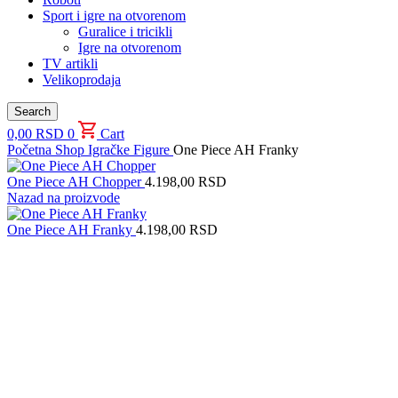
Sport i igre na otvorenom
Guralice i tricikli
Igre na otvorenom
TV artikli
Velikoprodaja
Search
0,00
RSD
0
Cart
Početna
Shop
Igračke
Figure
One Piece AH Franky
One Piece AH Chopper
4.198,00
RSD
Nazad na proizvode
One Piece AH Franky
4.198,00
RSD