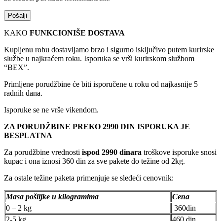
KAKO
FUNKCIONIŠE DOSTAVA
Kupljenu robu dostavljamo brzo i sigurno isključivo putem kurirske
službe u najkraćem roku. Isporuka se vrši kurirskom službom
“BEX”.
Primljene porudžbine će biti isporučene u roku od najkasnije 5
radnih dana.
Isporuke se ne vrše vikendom.
ZA PORUDŽBINE PREKO 2990 DIN ISPORUKA JE
BESPLATNA
Za porudžbine vrednosti
ispod 2990 dinara
troškove isporuke snosi
kupac i ona iznosi 360 din za sve pakete do težine od 2kg.
Za ostale težine paketa primenjuje se sledeći cenovnik:
Masa pošiljke u kilogramima
Cena
0 – 2 kg
360din
2-5 kg
460 din