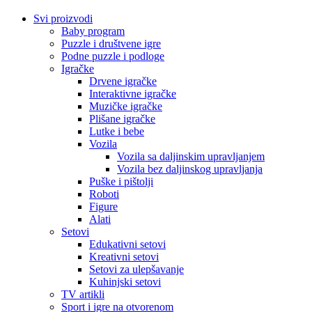
Svi proizvodi
Baby program
Puzzle i društvene igre
Podne puzzle i podloge
Igračke
Drvene igračke
Interaktivne igračke
Muzičke igračke
Plišane igračke
Lutke i bebe
Vozila
Vozila sa daljinskim upravljanjem
Vozila bez daljinskog upravljanja
Puške i pištolji
Roboti
Figure
Alati
Setovi
Edukativni setovi
Kreativni setovi
Setovi za ulepšavanje
Kuhinjski setovi
TV artikli
Sport i igre na otvorenom