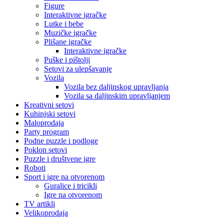
Figure
Interaktivne igračke
Lutke i bebe
Muzičke igračke
Plišane igračke
Interaktivne igračke
Puške i pištolji
Setovi za ulepšavanje
Vozila
Vozila bez daljinskog upravljanja
Vozila sa daljinskim upravljanjem
Kreativni setovi
Kuhinjski setovi
Maloprodaja
Party program
Podne puzzle i podloge
Poklon setovi
Puzzle i društvene igre
Roboti
Sport i igre na otvorenom
Guralice i tricikli
Igre na otvorenom
TV artikli
Velikoprodaja