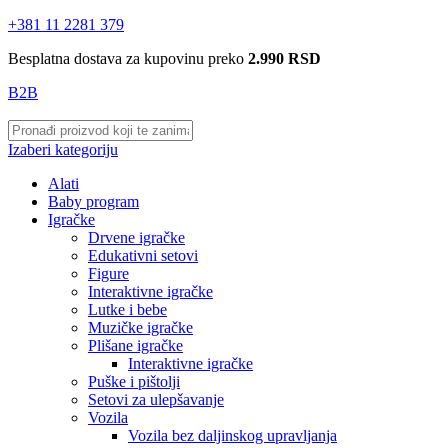
+381 11 2281 379
Besplatna dostava za kupovinu preko
2.990 RSD
B2B
Izaberi kategoriju
Alati
Baby program
Igračke
Drvene igračke
Edukativni setovi
Figure
Interaktivne igračke
Lutke i bebe
Muzičke igračke
Plišane igračke
Interaktivne igračke
Puške i pištolji
Setovi za ulepšavanje
Vozila
Vozila bez daljinskog upravljanja