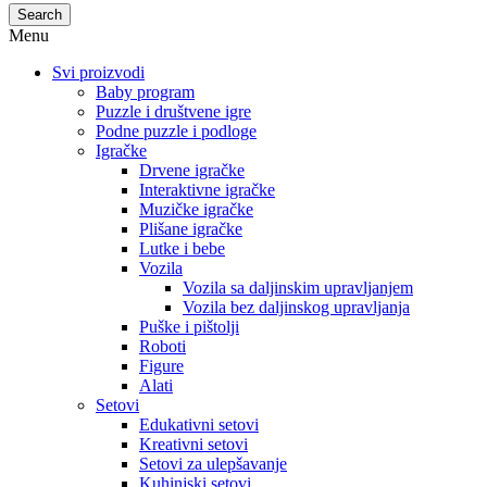
Search
Menu
Svi proizvodi
Baby program
Puzzle i društvene igre
Podne puzzle i podloge
Igračke
Drvene igračke
Interaktivne igračke
Muzičke igračke
Plišane igračke
Lutke i bebe
Vozila
Vozila sa daljinskim upravljanjem
Vozila bez daljinskog upravljanja
Puške i pištolji
Roboti
Figure
Alati
Setovi
Edukativni setovi
Kreativni setovi
Setovi za ulepšavanje
Kuhinjski setovi