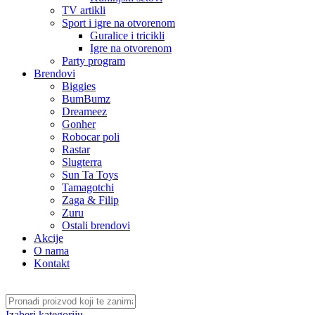
TV artikli
Sport i igre na otvorenom
Guralice i tricikli
Igre na otvorenom
Party program
Brendovi
Biggies
BumBumz
Dreameez
Gonher
Robocar poli
Rastar
Slugterra
Sun Ta Toys
Tamagotchi
Zaga & Filip
Zuru
Ostali brendovi
Akcije
O nama
Kontakt
Izaberi kategoriju