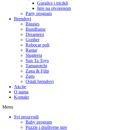
Guralice i tricikli
Igre na otvorenom
Party program
Brendovi
Biggies
BumBumz
Dreameez
Gonher
Robocar poli
Rastar
Slugterra
Sun Ta Toys
Tamagotchi
Zaga & Filip
Zuru
Ostali brendovi
Akcije
O nama
Kontakt
Menu
Svi proizvodi
Baby program
Puzzle i društvene igre