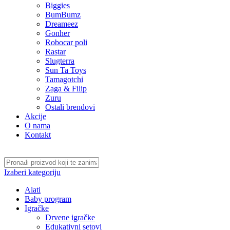
Biggies
BumBumz
Dreameez
Gonher
Robocar poli
Rastar
Slugterra
Sun Ta Toys
Tamagotchi
Zaga & Filip
Zuru
Ostali brendovi
Akcije
O nama
Kontakt
Izaberi kategoriju
Alati
Baby program
Igračke
Drvene igračke
Edukativni setovi