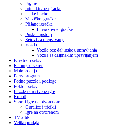
Figure
Interaktivne igračke
Lutke i bebe
Muzičke igračke
Plišane igračke
Interaktivne igračke
Puške i pištolji
Setovi za ulepšavanje
Vozila
Vozila bez daljinskog upravljanja
Vozila sa daljinskim upravljanjem
Kreativni setovi
Kuhinjski setovi
Maloprodaja
Party program
Podne puzzle i podloge
Poklon setovi
Puzzle i društvene igre
Roboti
Sport i igre na otvorenom
Guralice i tricikli
Igre na otvorenom
TV artikli
Velikoprodaja