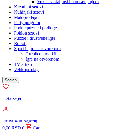
Vozila sa daljinskim upravljanjem
Kreativni setovi
Kuhinjski setovi
Maloprodaja
Party program
Podne puzzle i podloge
Poklon setovi
Puzzle i društvene igre
Roboti
Sport i igre na otvorenom
Guralice i tricikli
Igre na otvorenom
TV artikli
Velikoprodaja
Search
Lista želja
Prijavi se ili registruj
0,00
RSD
0
Cart