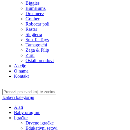
Biggies
BumBumz
Dreameez
Gonher
Robocar poli
Rastar
Slugterra
Sun Ta Toys
Tamagotchi
Zaga & Filip
Zuru
Ostali brendovi
Akcije
O nama
Kontakt
Izaberi kategoriju
Alati
Baby program
Igračke
Drvene igračke
Edukativni setovi