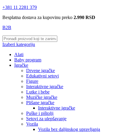
+381 11 2281 379
Besplatna dostava za kupovinu preko
2.990 RSD
B2B
Izaberi kategoriju
Alati
Baby program
Igračke
Drvene igračke
Edukativni setovi
Figure
Interaktivne igračke
Lutke i bebe
Muzičke igračke
Plišane igračke
Interaktivne igračke
Puške i pištolji
Setovi za ulepšavanje
Vozila
Vozila bez daljinskog upravljanja