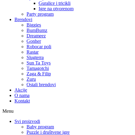
Guralice i tricikli
Igre na otvorenom
Party program
Brendovi
Biggies
BumBumz
Dreameez
Gonher
Robocar poli
Rastar
Slugterra
Sun Ta Toys
Tamagotchi
Zaga & Filip
Zuru
Ostali brendovi
Akcije
O nama
Kontakt
Menu
Svi proizvodi
Baby program
Puzzle i društvene igre