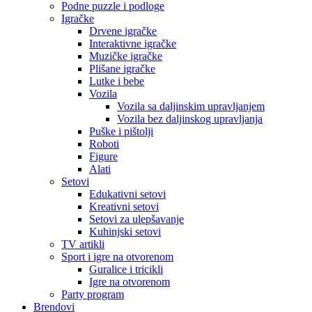
Podne puzzle i podloge
Igračke
Drvene igračke
Interaktivne igračke
Muzičke igračke
Plišane igračke
Lutke i bebe
Vozila
Vozila sa daljinskim upravljanjem
Vozila bez daljinskog upravljanja
Puške i pištolji
Roboti
Figure
Alati
Setovi
Edukativni setovi
Kreativni setovi
Setovi za ulepšavanje
Kuhinjski setovi
TV artikli
Sport i igre na otvorenom
Guralice i tricikli
Igre na otvorenom
Party program
Brendovi