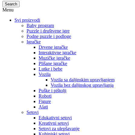
Search
Menu
Svi proizvodi
Baby program
Puzzle i društvene igre
Podne puzzle i podloge
Igračke
Drvene igračke
Interaktivne igračke
Muzičke igračke
Plišane igračke
Lutke i bebe
Vozila
Vozila sa daljinskim upravljanjem
Vozila bez daljinskog upravljanja
Puške i pištolji
Roboti
Figure
Alati
Setovi
Edukativni setovi
Kreativni setovi
Setovi za ulepšavanje
Kuhinjski setovi