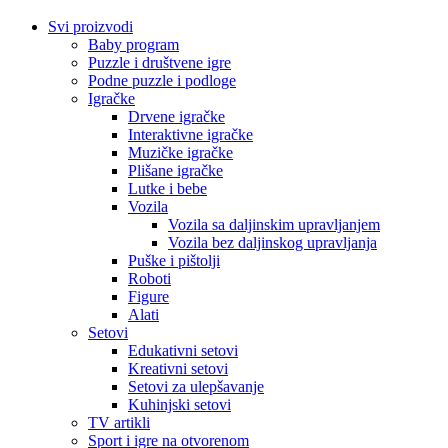
Svi proizvodi
Baby program
Puzzle i društvene igre
Podne puzzle i podloge
Igračke
Drvene igračke
Interaktivne igračke
Muzičke igračke
Plišane igračke
Lutke i bebe
Vozila
Vozila sa daljinskim upravljanjem
Vozila bez daljinskog upravljanja
Puške i pištolji
Roboti
Figure
Alati
Setovi
Edukativni setovi
Kreativni setovi
Setovi za ulepšavanje
Kuhinjski setovi
TV artikli
Sport i igre na otvorenom