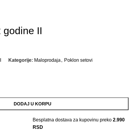
 godine II
I
Kategorije:
Maloprodaja
,
Poklon setovi
DODAJ U KORPU
Besplatna dostava za kupovinu preko
2.990
RSD