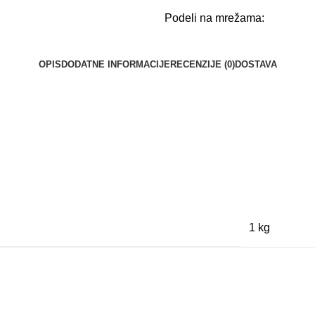
Podeli na mrežama:
OPIS
DODATNE INFORMACIJE
RECENZIJE (0)
DOSTAVA
1 kg