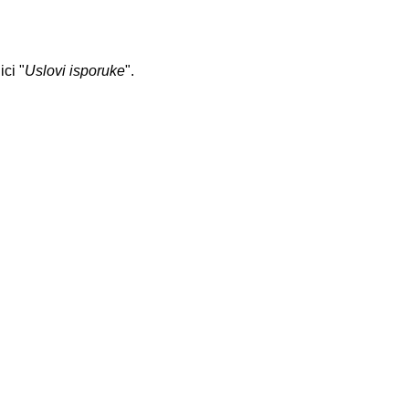
ci "
Uslovi isporuke
".