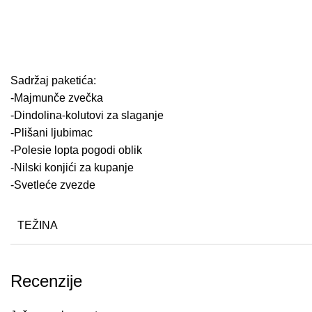
Sadržaj paketića:
-Majmunče zvečka
-Dindolina-kolutovi za slaganje
-Plišani ljubimac
-Polesie lopta pogodi oblik
-Nilski konjići za kupanje
-Svetleće zvezde
TEŽINA
Recenzije