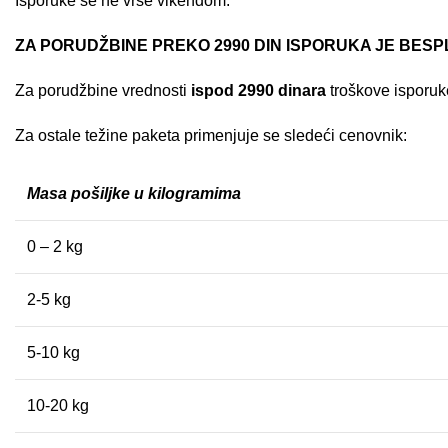
Isporuke se ne vrše vikendom.
ZA PORUDŽBINE PREKO 2990 DIN ISPORUKA JE BES
Za porudžbine vrednosti
ispod 2990 dinara
troškove isporuke
Za ostale težine paketa primenjuje se sledeći cenovnik:
Masa pošiljke u kilogramima
0 – 2 kg
2-5 kg
5-10 kg
10-20 kg