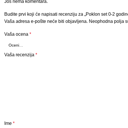
Još nema komentara.
Budite prvi koji će napisati recenziju za „Poklon set 0-2 godine
Vaša adresa e-pošte neće biti objavljena.
Neophodna polja 
Vaša ocena
*
Vaša recenzija
*
Ime
*