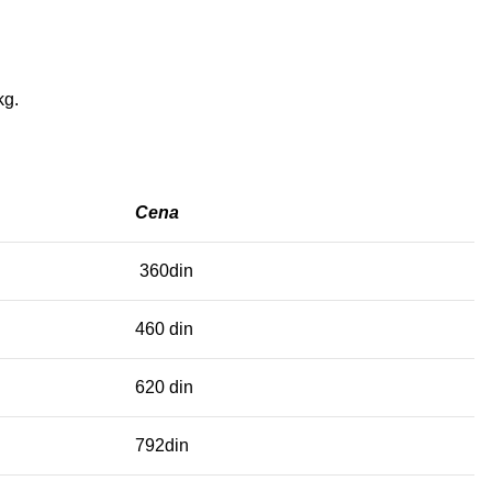
kg.
Cena
360din
460 din
620 din
792din