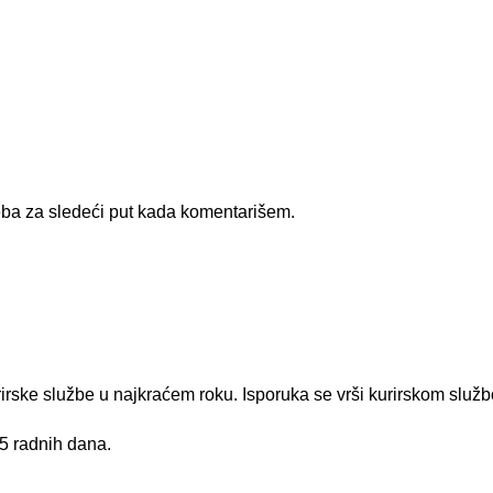
ba za sledeći put kada komentarišem.
rirske službe u najkraćem roku. Isporuka se vrši kurirskom služ
 5 radnih dana.