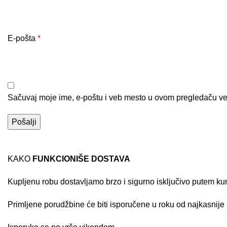
E-pošta
*
Sačuvaj moje ime, e-poštu i veb mesto u ovom pregledaču ve
KAKO
FUNKCIONIŠE DOSTAVA
Kupljenu robu dostavljamo brzo i sigurno isključivo putem ku
Primljene porudžbine će biti isporučene u roku od najkasnije