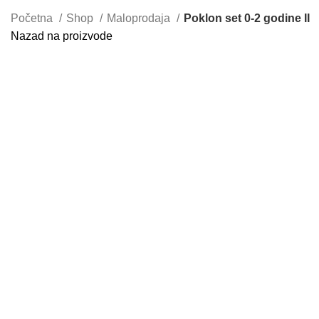
Početna
Shop
Maloprodaja
Poklon set 0-2 godine II
Nazad na proizvode
Uvećaj sliku proizvoda