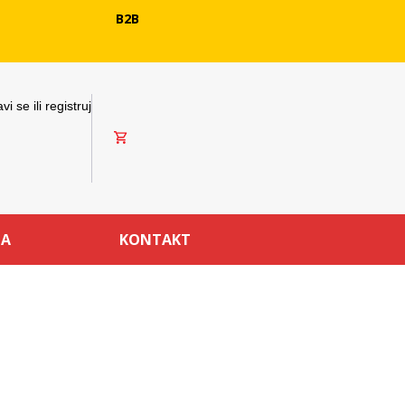
B2B
avi se ili registruj
MA
KONTAKT