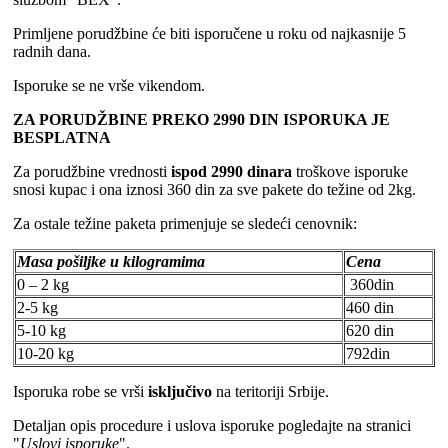
Primljene porudžbine će biti isporučene u roku od najkasnije 5
radnih dana.
Isporuke se ne vrše vikendom.
ZA PORUDŽBINE PREKO 2990 DIN ISPORUKA JE
BESPLATNA
Za porudžbine vrednosti
ispod 2990 dinara
troškove isporuke
snosi kupac i ona iznosi 360 din za sve pakete do težine od 2kg.
Za ostale težine paketa primenjuje se sledeći cenovnik:
Masa pošiljke u kilogramima
Cena
0 – 2 kg
360din
2-5 kg
460 din
5-10 kg
620 din
10-20 kg
792din
Isporuka robe se vrši
isključivo
na teritoriji Srbije.
Detaljan opis procedure i uslova isporuke pogledajte na stranici
"
Uslovi isporuke
".