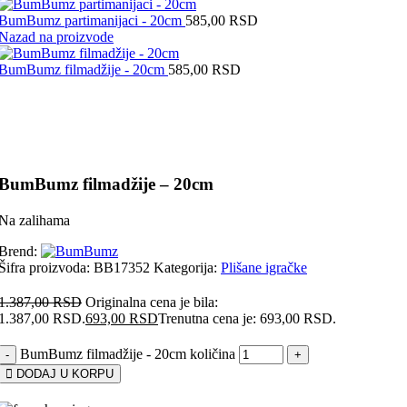
BumBumz partimanijaci - 20cm
585,00
RSD
Nazad na proizvode
BumBumz filmadžije - 20cm
585,00
RSD
-50%
Uvećaj sliku proizvoda
BumBumz filmadžije – 20cm
Na zalihama
Brend:
Šifra proizvoda:
BB17352
Kategorija:
Plišane igračke
1.387,00
RSD
Originalna cena je bila:
1.387,00 RSD.
693,00
RSD
Trenutna cena je: 693,00 RSD.
BumBumz filmadžije - 20cm količina
DODAJ U KORPU