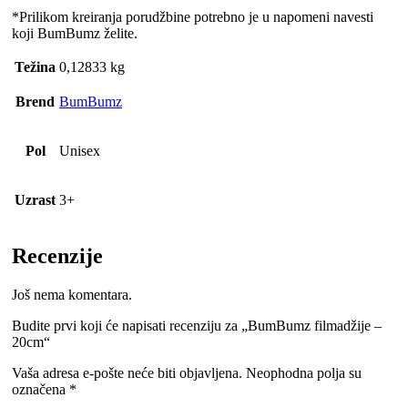
*Prilikom kreiranja porudžbine potrebno je u napomeni navesti
koji BumBumz želite.
Težina
0,12833 kg
Brend
BumBumz
Pol
Unisex
Uzrast
3+
Recenzije
Još nema komentara.
Budite prvi koji će napisati recenziju za „BumBumz filmadžije –
20cm“
Vaša adresa e-pošte neće biti objavljena.
Neophodna polja su
označena
*