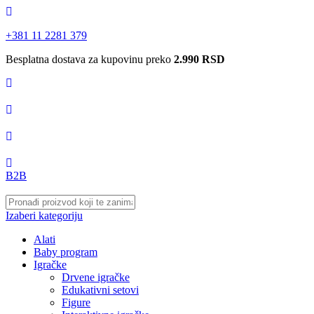
+381 11 2281 379
Besplatna dostava za kupovinu preko
2.990 RSD
B2B
Izaberi kategoriju
Alati
Baby program
Igračke
Drvene igračke
Edukativni setovi
Figure