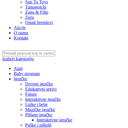
Sun Ta Toys
Tamagotchi
Zaga & Filip
Zuru
Ostali brendovi
Akcije
O nama
Kontakt
Izaberi kategoriju
Alati
Baby program
Igračke
Drvene igračke
Edukativni setovi
Figure
Interaktivne igračke
Lutke i bebe
Muzičke igračke
Plišane igračke
Interaktivne igračke
Puške i pištolji