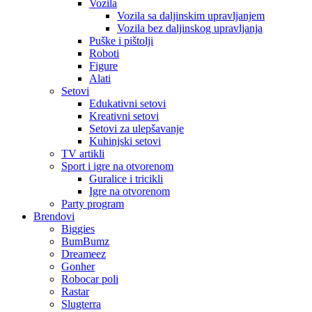
Vozila
Vozila sa daljinskim upravljanjem
Vozila bez daljinskog upravljanja
Puške i pištolji
Roboti
Figure
Alati
Setovi
Edukativni setovi
Kreativni setovi
Setovi za ulepšavanje
Kuhinjski setovi
TV artikli
Sport i igre na otvorenom
Guralice i tricikli
Igre na otvorenom
Party program
Brendovi
Biggies
BumBumz
Dreameez
Gonher
Robocar poli
Rastar
Slugterra