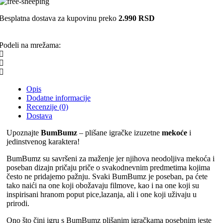
Besplatna dostava za kupovinu preko
2.990 RSD
Podeli na mrežama:
Opis
Dodatne informacije
Recenzije (0)
Dostava
Upoznajte
BumBumz
– plišane igračke izuzetne
mekoće
i
jedinstvenog karaktera!
BumBumz su savršeni za maženje jer njihova neodoljiva mekoća i
poseban dizajn pričaju priče o svakodnevnim predmetima kojima
često ne pridajemo pažnju. Svaki BumBumz je poseban, pa ćete
tako naići na one koji obožavaju filmove, kao i na one koji su
inspirisani hranom poput pice,lazanja, ali i one koji uživaju u
prirodi.
Ono što čini igru s BumBumz plišanim igračkama posebnim jeste