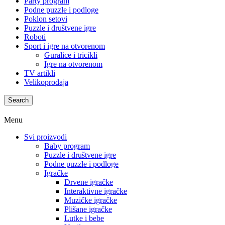
Party program
Podne puzzle i podloge
Poklon setovi
Puzzle i društvene igre
Roboti
Sport i igre na otvorenom
Guralice i tricikli
Igre na otvorenom
TV artikli
Velikoprodaja
Search
Menu
Svi proizvodi
Baby program
Puzzle i društvene igre
Podne puzzle i podloge
Igračke
Drvene igračke
Interaktivne igračke
Muzičke igračke
Plišane igračke
Lutke i bebe