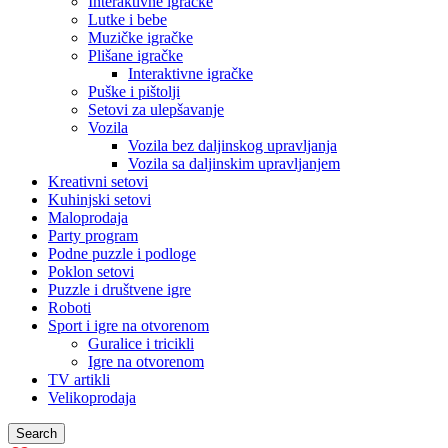
Interaktivne igračke
Lutke i bebe
Muzičke igračke
Plišane igračke
Interaktivne igračke
Puške i pištolji
Setovi za ulepšavanje
Vozila
Vozila bez daljinskog upravljanja
Vozila sa daljinskim upravljanjem
Kreativni setovi
Kuhinjski setovi
Maloprodaja
Party program
Podne puzzle i podloge
Poklon setovi
Puzzle i društvene igre
Roboti
Sport i igre na otvorenom
Guralice i tricikli
Igre na otvorenom
TV artikli
Velikoprodaja
Search