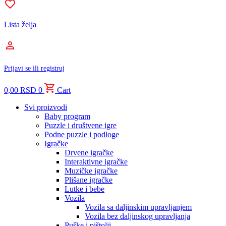
Lista želja
Prijavi se ili registruj
0,00
RSD
0
Cart
Svi proizvodi
Baby program
Puzzle i društvene igre
Podne puzzle i podloge
Igračke
Drvene igračke
Interaktivne igračke
Muzičke igračke
Plišane igračke
Lutke i bebe
Vozila
Vozila sa daljinskim upravljanjem
Vozila bez daljinskog upravljanja
Puške i pištolji