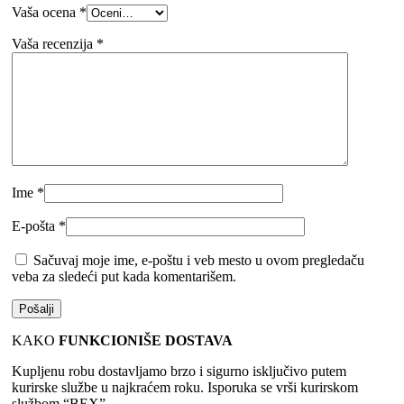
Vaša ocena
*
Vaša recenzija
*
Ime
*
E-pošta
*
Sačuvaj moje ime, e-poštu i veb mesto u ovom pregledaču
veba za sledeći put kada komentarišem.
KAKO
FUNKCIONIŠE DOSTAVA
Kupljenu robu dostavljamo brzo i sigurno isključivo putem
kurirske službe u najkraćem roku. Isporuka se vrši kurirskom
službom “BEX”.