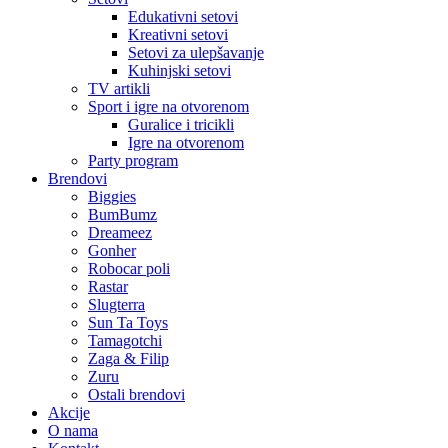
Edukativni setovi
Kreativni setovi
Setovi za ulepšavanje
Kuhinjski setovi
TV artikli
Sport i igre na otvorenom
Guralice i tricikli
Igre na otvorenom
Party program
Brendovi
Biggies
BumBumz
Dreameez
Gonher
Robocar poli
Rastar
Slugterra
Sun Ta Toys
Tamagotchi
Zaga & Filip
Zuru
Ostali brendovi
Akcije
O nama