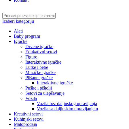
Kontakt
Izaberi kategoriju
Alati
Baby program
Igračke
Drvene igračke
Edukativni setovi
Figure
Interaktivne igračke
Lutke i bebe
Muzičke igračke
Plišane igračke
Interaktivne igračke
Puške i pištolji
Setovi za ulepšavanje
Vozila
Vozila bez daljinskog upravljanja
Vozila sa daljinskim upravljanjem
Kreativni setovi
Kuhinjski setovi
Maloprodaja