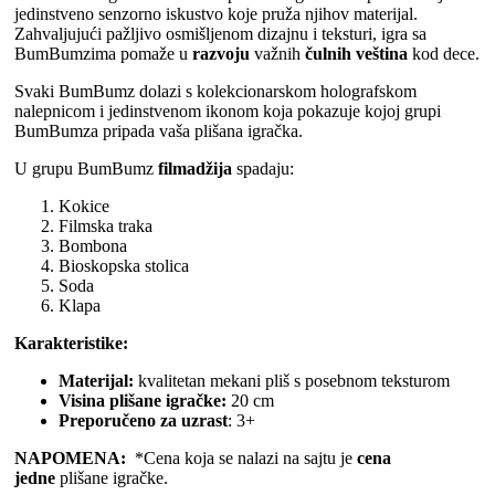
jedinstveno senzorno iskustvo koje pruža njihov materijal.
Zahvaljujući pažljivo osmišljenom dizajnu i teksturi, igra sa
BumBumzima pomaže u
razvoju
važnih
čulnih veština
kod dece.
Svaki BumBumz dolazi s kolekcionarskom holografskom
nalepnicom i jedinstvenom ikonom koja pokazuje kojoj grupi
BumBumza pripada vaša plišana igračka.
U grupu BumBumz
filmadžija
spadaju:
Kokice
Filmska traka
Bombona
Bioskopska stolica
Soda
Klapa
Karakteristike:
Materijal:
kvalitetan mekani pliš s posebnom teksturom
Visina plišane igračke:
20 cm
Preporučeno za uzrast
: 3+
NAPOMENA:
*Cena koja se nalazi na sajtu je
cena
jedne
plišane igračke.