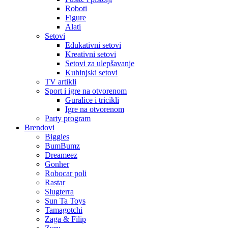
Roboti
Figure
Alati
Setovi
Edukativni setovi
Kreativni setovi
Setovi za ulepšavanje
Kuhinjski setovi
TV artikli
Sport i igre na otvorenom
Guralice i tricikli
Igre na otvorenom
Party program
Brendovi
Biggies
BumBumz
Dreameez
Gonher
Robocar poli
Rastar
Slugterra
Sun Ta Toys
Tamagotchi
Zaga & Filip