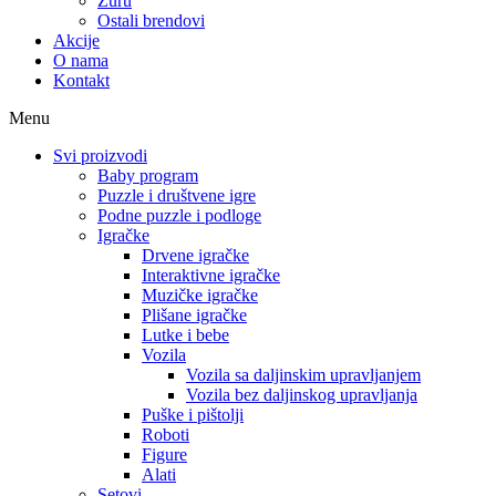
Zuru
Ostali brendovi
Akcije
O nama
Kontakt
Menu
Svi proizvodi
Baby program
Puzzle i društvene igre
Podne puzzle i podloge
Igračke
Drvene igračke
Interaktivne igračke
Muzičke igračke
Plišane igračke
Lutke i bebe
Vozila
Vozila sa daljinskim upravljanjem
Vozila bez daljinskog upravljanja
Puške i pištolji
Roboti
Figure
Alati
Setovi