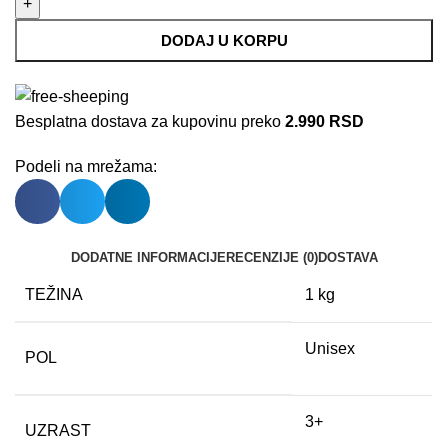
DODAJ U KORPU
Besplatna dostava za kupovinu preko
2.990 RSD
Podeli na mrežama:
DODATNE INFORMACIJE
RECENZIJE (0)
DOSTAVA
TEŽINA
1 kg
Unisex
POL
3+
UZRAST