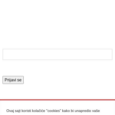
Uslovi korišćenja i prodaje
Zamena
PRATITE NAS
PRIJAVITE SE ZA NEWSLETTER
© Copyright Vamos Toys. Sva prava zadržana.
Ovaj sajt koristi kolačiće "cookies" kako bi unapredio vaše