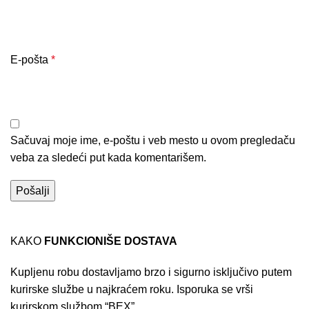
E-pošta
*
Sačuvaj moje ime, e-poštu i veb mesto u ovom pregledaču
veba za sledeći put kada komentarišem.
KAKO
FUNKCIONIŠE DOSTAVA
Kupljenu robu dostavljamo brzo i sigurno isključivo putem
kurirske službe u najkraćem roku. Isporuka se vrši
kurirskom službom “BEX”.