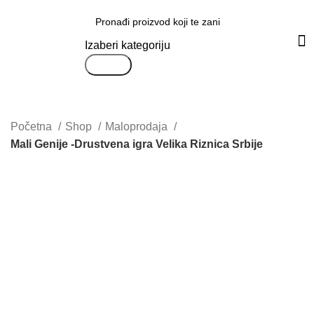
Svi proizvodi
Izaberi kategoriju
Search
Početna
Shop
Maloprodaja
Mali Genije -Drustvena igra Velika Riznica Srbije
Uvećaj sliku proizvoda