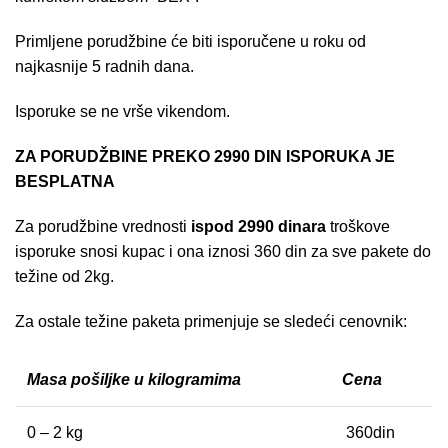
Primljene porudžbine će biti isporučene u roku od
najkasnije 5 radnih dana.
Isporuke se ne vrše vikendom.
ZA PORUDŽBINE PREKO 2990 DIN ISPORUKA JE
BESPLATNA
Za porudžbine vrednosti
ispod 2990 dinara
troškove
isporuke snosi kupac i ona iznosi 360 din za sve pakete do
težine od 2kg.
Za ostale težine paketa primenjuje se sledeći cenovnik:
Masa pošiljke u kilogramima
Cena
0 – 2 kg
360din