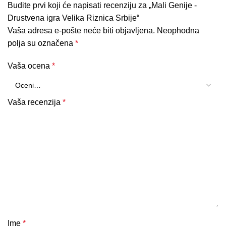
Budite prvi koji će napisati recenziju za „Mali Genije -
Drustvena igra Velika Riznica Srbije“
Vaša adresa e-pošte neće biti objavljena.
Neophodna
polja su označena
*
Vaša ocena
*
Vaša recenzija
*
Ime
*