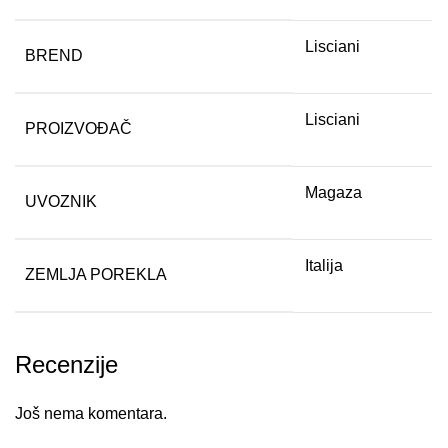
Lisciani
BREND
Lisciani
PROIZVOĐAČ
Magaza
UVOZNIK
Italija
ZEMLJA POREKLA
Recenzije
Još nema komentara.