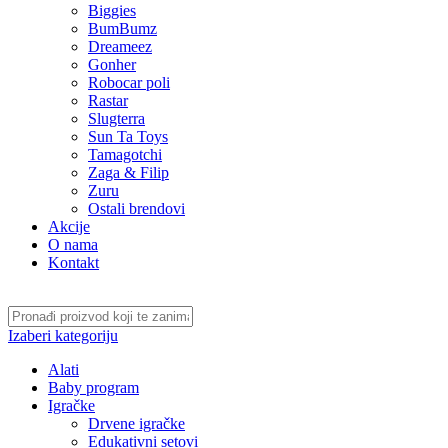
Biggies
BumBumz
Dreameez
Gonher
Robocar poli
Rastar
Slugterra
Sun Ta Toys
Tamagotchi
Zaga & Filip
Zuru
Ostali brendovi
Akcije
O nama
Kontakt
Izaberi kategoriju
Alati
Baby program
Igračke
Drvene igračke
Edukativni setovi