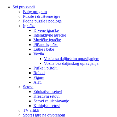
Svi proizvodi
Baby program
Puzzle i društvene igre
Podne puzzle i podloge
Igračke
Drvene igračke
Interaktivne igračke
Muzičke igračke
Plišane igračke
Lutke i bebe
Vozila
Vozila sa daljinskim upravljanjem
Vozila bez daljinskog upravljanja
Puške i pištolji
Roboti
Figure
Alati
Setovi
Edukativni setovi
Kreativni setovi
Setovi za ulepšavanje
Kuhinjski setovi
TV artikli
Sport i igre na otvorenom