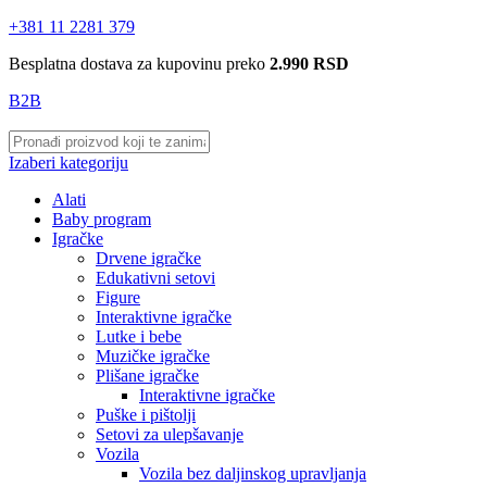
+381 11 2281 379
Besplatna dostava za kupovinu preko
2.990 RSD
B2B
Izaberi kategoriju
Alati
Baby program
Igračke
Drvene igračke
Edukativni setovi
Figure
Interaktivne igračke
Lutke i bebe
Muzičke igračke
Plišane igračke
Interaktivne igračke
Puške i pištolji
Setovi za ulepšavanje
Vozila
Vozila bez daljinskog upravljanja