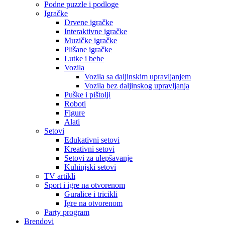
Podne puzzle i podloge
Igračke
Drvene igračke
Interaktivne igračke
Muzičke igračke
Plišane igračke
Lutke i bebe
Vozila
Vozila sa daljinskim upravljanjem
Vozila bez daljinskog upravljanja
Puške i pištolji
Roboti
Figure
Alati
Setovi
Edukativni setovi
Kreativni setovi
Setovi za ulepšavanje
Kuhinjski setovi
TV artikli
Sport i igre na otvorenom
Guralice i tricikli
Igre na otvorenom
Party program
Brendovi