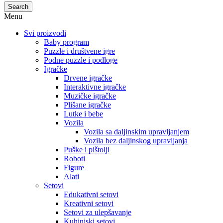
Search
Menu
Svi proizvodi
Baby program
Puzzle i društvene igre
Podne puzzle i podloge
Igračke
Drvene igračke
Interaktivne igračke
Muzičke igračke
Plišane igračke
Lutke i bebe
Vozila
Vozila sa daljinskim upravljanjem
Vozila bez daljinskog upravljanja
Puške i pištolji
Roboti
Figure
Alati
Setovi
Edukativni setovi
Kreativni setovi
Setovi za ulepšavanje
Kuhinjski setovi