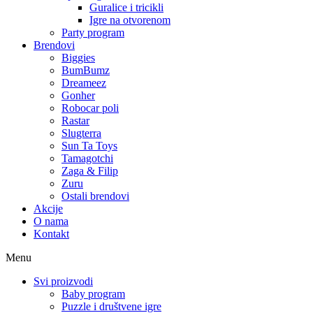
Guralice i tricikli
Igre na otvorenom
Party program
Brendovi
Biggies
BumBumz
Dreameez
Gonher
Robocar poli
Rastar
Slugterra
Sun Ta Toys
Tamagotchi
Zaga & Filip
Zuru
Ostali brendovi
Akcije
O nama
Kontakt
Menu
Svi proizvodi
Baby program
Puzzle i društvene igre