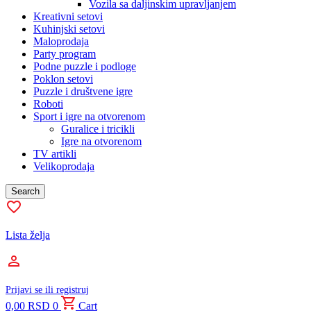
Vozila sa daljinskim upravljanjem
Kreativni setovi
Kuhinjski setovi
Maloprodaja
Party program
Podne puzzle i podloge
Poklon setovi
Puzzle i društvene igre
Roboti
Sport i igre na otvorenom
Guralice i tricikli
Igre na otvorenom
TV artikli
Velikoprodaja
Search
Lista želja
Prijavi se ili registruj
0,00
RSD
0
Cart