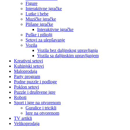
Figure
Interaktivne igračke
Lutke i bebe
Muzičke igračke
Plišane igračke
Interaktivne igračke
Puške i pištolji
Setovi za ulepšavanje
Vozila
Vozila bez daljinskog upravljanja
Vozila sa daljinskim upravljanjem
Kreativni setovi
Kuhinjski setovi
Maloprodaja
Party program
Podne puzzle i podloge
Poklon setovi
Puzzle i društvene igre
Roboti
Sport i igre na otvorenom
Guralice i tricikli
Igre na otvorenom
TV artikli
Velikoprodaja